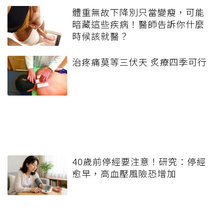
體重無故下降別只當變瘦，可能
暗藏這些疾病！醫師告訴你什麼
時候該就醫？
治疼痛莫等三伏天 炙療四季可行
40歲前停經要注意！研究：停經
愈早，高血壓風險恐增加