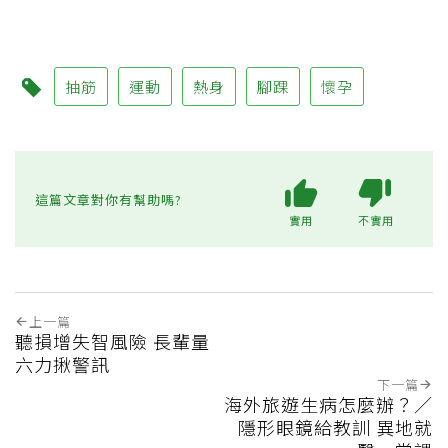
抽筋
運動
熱身
腳踝
懷孕
這篇文章對你有幫助嗎?
實用
不實用
上一篇
聽損增失智風險 長輩量
六力揪警訊
下一篇
海外旅遊生病怎麼辦？／
隱形眼鏡給教訓 異地就