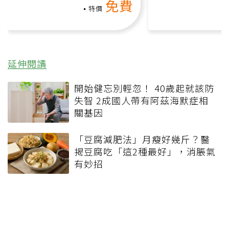
免費
礎也能做！
負擔
特價
延伸閱讀
開始健忘別輕忽！ 40歲起就該防
失智 2成國人帶有阿茲海默症相
關基因
「豆腐減肥法」月瘦好幾斤？醫
揭豆腐吃「這2種最好」，消脹氣
有妙招