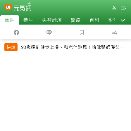
焦點
養生
失智論壇
醫療
百科
影音
93歲還能健步上樓、和老伴跳舞！哈佛醫師曝父親
快訊
長壽秘訣：沒吃保健品也不追養生潮