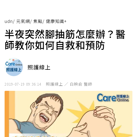
udn
/
元氣網
/
焦點
/
健康知識+
半夜突然腳抽筋怎麼辦？醫
師教你如何自救和預防
照護線上
照護線上 ／ 白映俞 醫師
2019-07-19 09:36:14