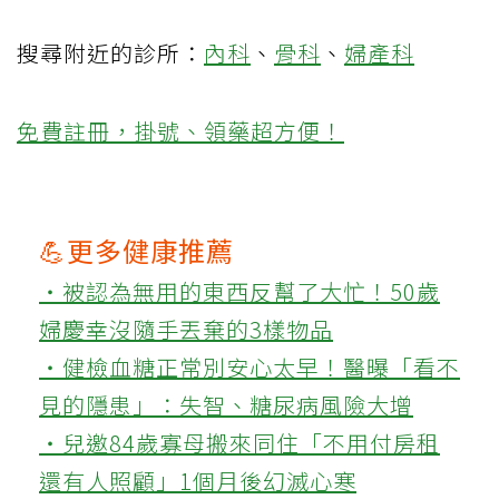
搜尋附近的診所：
內科
、
骨科
、
婦產科
免費註冊，掛號、領藥超方便！
💪更多健康推薦
‧被認為無用的東西反幫了大忙！50歲
婦慶幸沒隨手丟棄的3樣物品
‧健檢血糖正常別安心太早！醫曝「看不
見的隱患」：失智、糖尿病風險大增
‧兒邀84歲寡母搬來同住「不用付房租
還有人照顧」1個月後幻滅心寒