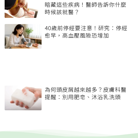
暗藏這些疾病！醫師告訴你什麼
時候該就醫？
40歲前停經要注意！研究：停經
愈早，高血壓風險恐增加
為何頭皮屑越來越多？皮膚科醫
提醒：別用肥皂、沐浴乳洗頭