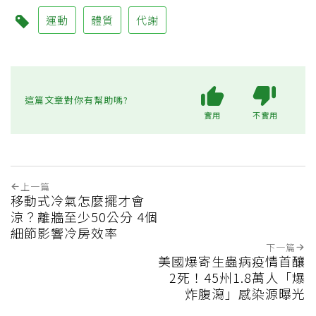
運動
體質
代謝
這篇文章對你有幫助嗎?
實用
不實用
上一篇
移動式冷氣怎麼擺才會
涼？離牆至少50公分 4個
細節影響冷房效率
下一篇
美國爆寄生蟲病疫情首釀
2死！45州1.8萬人「爆
炸腹瀉」感染源曝光