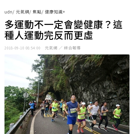
udn
/
元氣網
/
焦點
/
健康知識+
多運動不一定會變健康？這
種人運動完反而更虛
元氣網 ／ 綜合報導
2018-09-10 08:54:00