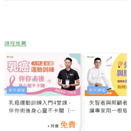
課程推薦
影片課程
影片課程
乳癌運動訓練入門4堂課 -
失智者與照顧者
伴你術後身心靈不卡關（線
讓專家用一根棍
上影音課）
何逆轉退化大腦
免費
課）
特價