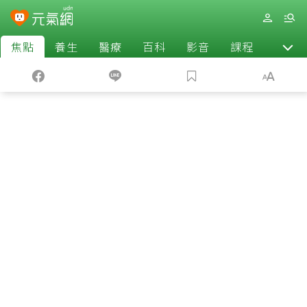
焦點
養生
醫療
百科
影音
課程
退休