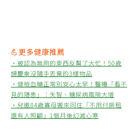
💪更多健康推薦
‧被認為無用的東西反幫了大忙！50歲
婦慶幸沒隨手丟棄的3樣物品
‧健檢血糖正常別安心太早！醫曝「看不
見的隱患」：失智、糖尿病風險大增
‧兒邀84歲寡母搬來同住「不用付房租
還有人照顧」1個月後幻滅心寒