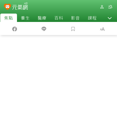
焦點
養生
醫療
百科
影音
課程
退休