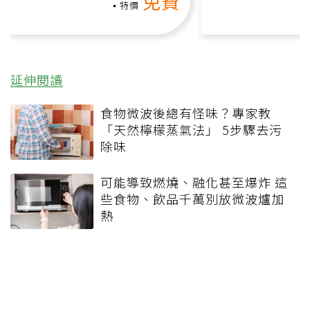
免費
礎也能做！
負擔
特價
延伸閱讀
食物微波後總有怪味？專家教
「天然檸檬蒸氣法」 5步驟去污
除味
可能導致燃燒、融化甚至爆炸 這
些食物、飲品千萬別放微波爐加
熱