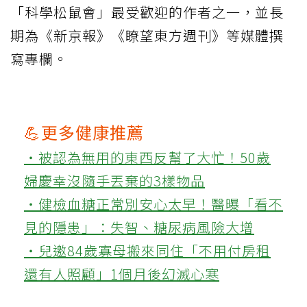
「科學松鼠會」最受歡迎的作者之一，並長
期為《新京報》《瞭望東方週刊》等媒體撰
寫專欄。
💪更多健康推薦
‧被認為無用的東西反幫了大忙！50歲
婦慶幸沒隨手丟棄的3樣物品
‧健檢血糖正常別安心太早！醫曝「看不
見的隱患」：失智、糖尿病風險大增
‧兒邀84歲寡母搬來同住「不用付房租
還有人照顧」1個月後幻滅心寒