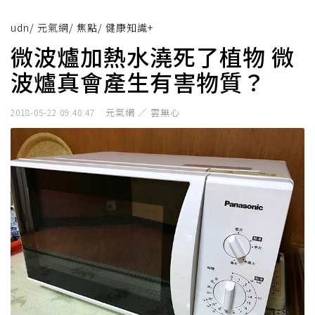
udn
/
元氣網
/
焦點
/
健康知識+
微波爐加熱水澆死了植物 微
波爐真會產生有害物質？
元氣網 ／ 雲無心
2018-05-22 09:40:47