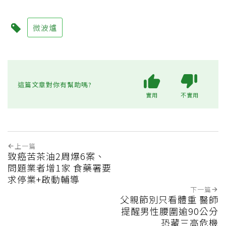
微波爐
這篇文章對你有幫助嗎?
實用
不實用
上一篇
致癌苦茶油2周爆6案、
問題業者增1家 食藥署要
求停業+啟動輔導
下一篇
父親節別只看體重 醫師
提醒男性腰圍逾90公分
恐藏三高危機