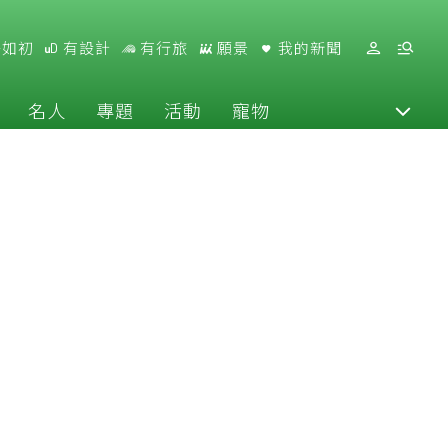
好如初
有設計
有行旅
願景
我的新聞
名人
專題
活動
寵物