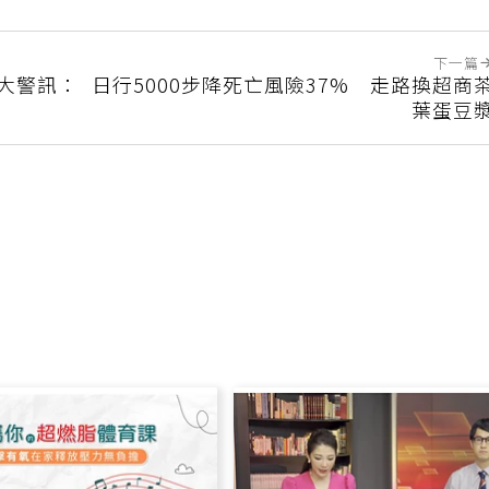
下一篇
6大警訊：
日行5000步降死亡風險37% 走路換超商
葉蛋豆