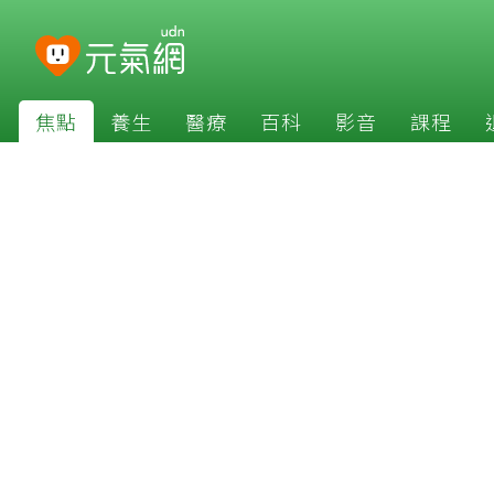
焦點
養生
醫療
百科
影音
課程