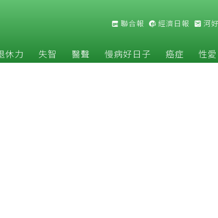
聯合報
經濟日報
河
退休力
失智
醫聲
慢病好日子
癌症
性愛