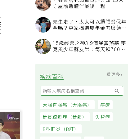
坪林獨居老翁離世無人知 13犬
守屋護遺體伴最後一程
先生走了，太太可以續領勞保年
茶
金嗎？專家揭遺屬年金怎麼領，
漿
看順位還要看資格
15歲經營之神3.9億暴富落幕 麥
克風少年蘇友謙：每天領700元
過日子
看更多
疾病百科
大腸直腸癌（大腸癌）
痔瘡
骨質疏鬆症（骨鬆）
失智症
B型肝炎（B肝）