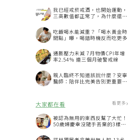
我已經戒菸戒酒，也開始運動，
三高數值都正常了，為什麼還不
能停藥？
吃飯喝水能減重？「喝水黃金時
間點」曝，喝錯時機反而吃更多
通膨壓力未減 7月物價CPI年增
率2.54% 連三個月破警戒線
親人臨終不知道該說什麼？安寧
醫師：陪伴比完美告別更重要，
4句話值得及早說出口
看更多
大家都在看
被認為無用的東西反幫了大忙！
50歲婦慶幸沒隨手丟棄的3樣物
品