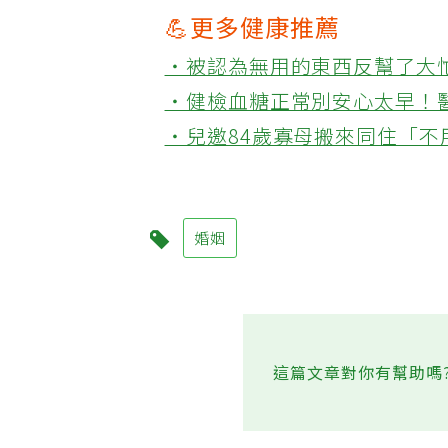
💪更多健康推薦
‧被認為無用的東西反幫了大
‧健檢血糖正常別安心太早！
‧兒邀84歲寡母搬來同住「
婚姻
這篇文章對你有幫助嗎