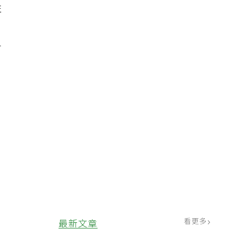
性
，
早
看更多
最新文章