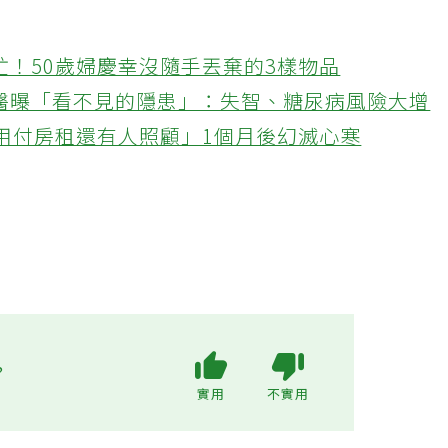
忙！50歲婦慶幸沒隨手丟棄的3樣物品
醫曝「看不見的隱患」：失智、糖尿病風險大增
不用付房租還有人照顧」1個月後幻滅心寒
?
實用
不實用