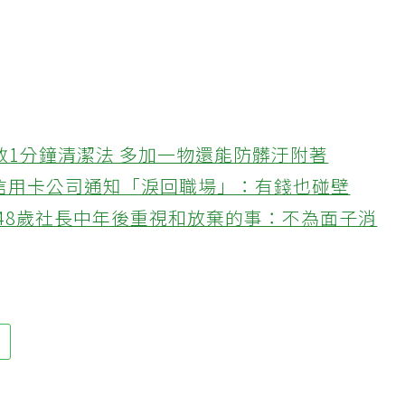
教1分鐘清潔法 多加一物還能防髒汙附著
接信用卡公司通知「淚回職場」：有錢也碰壁
48歲社長中年後重視和放棄的事：不為面子消
結