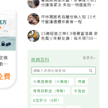
50歲婦慶幸沒隨手丟棄的3樣物
品
電風扇滿是灰塵？家事達人教1
分鐘清潔法 多加一物還能防髒
汙附著
坪林獨居老翁離世無人知 13犬
守屋護遺體伴最後一程
15歲經營之神3.9億暴富落幕 麥
克風少年蘇友謙：每天領700元
過日子
定做
動、
也能
看更多
疾病百科
免費
大腸直腸癌（大腸癌）
痔瘡
骨質疏鬆症（骨鬆）
失智症