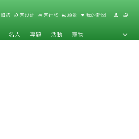
好如初
有設計
有行旅
願景
我的新聞
名人
專題
活動
寵物