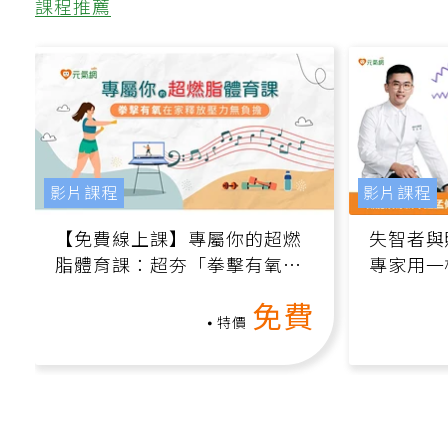
課程推薦
影片課程
影片課程
【免費線上課】專屬你的超燃
失智者與
脂體育課：超夯「拳擊有氧」
專家用一
高壓族在家釋放壓力無負擔
轉退化大
免費
特價