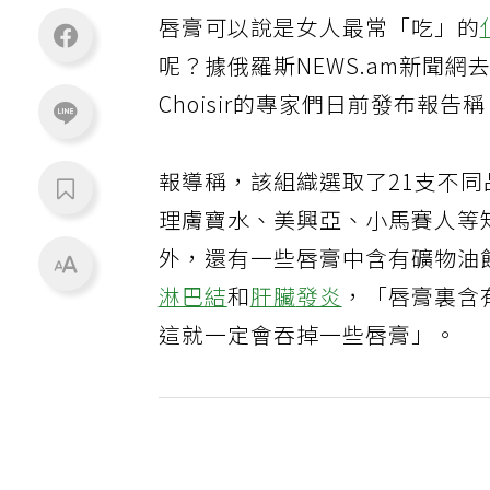
唇膏可以說是女人最常「吃」的
呢？據俄羅斯NEWS.am新聞網
Choisir的專家們日前發布報
報導稱，該組織選取了21支不
理膚寶水、美興亞、小馬賽人等
外，還有一些唇膏中含有礦物油
淋巴結
和
肝臟
發炎
，「唇膏裏含
這就一定會吞掉一些唇膏」。