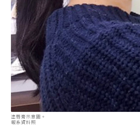
塗唇膏示意圖。
報系資料照