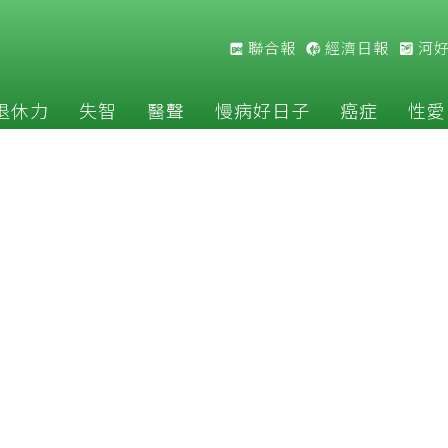
聯合報
經濟日報
河
退休力
失智
醫聲
慢病好日子
癌症
性愛