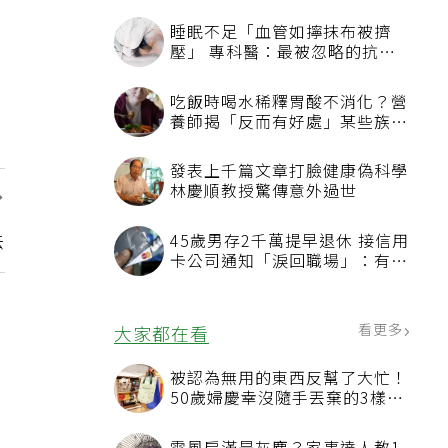
看更多
最新文章
睡眠不足「血管如擰抹布被擠
壓」 專科醫：最被忽略的抗老
方法
吃飯時喝水稀釋胃酸不消化？營
養師揭「反而有好處」某些族群
才要禁
：
發表上千篇文章打臉健康偽科學
法
林慶順教授驚傳意外過世
45歲男存2千萬提早退休 接信用
卡公司通知「淚回職場」：有錢
也碰壁
看更多
大家都在看
被認為無用的東西反幫了大忙！