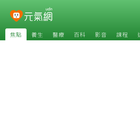
焦點
養生
醫療
百科
影音
課程