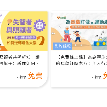
影片課程
照顧者共學新知：讓
【免費線上課】為高壓族
根棍子告訴你如何逆
的運動紓壓處方：加入行
腦（線上影音課）
增肌、互動元素，0基礎
免費
做！
特價
特價