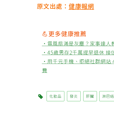
原文出處：
健康報網
💪更多健康推薦
‧電風扇滿是灰塵？家事達人
‧45歲男存2千萬提早退休 
‧用千元手機、拒絕社群網站 
費
化妝品
發炎
肝臟
淋巴