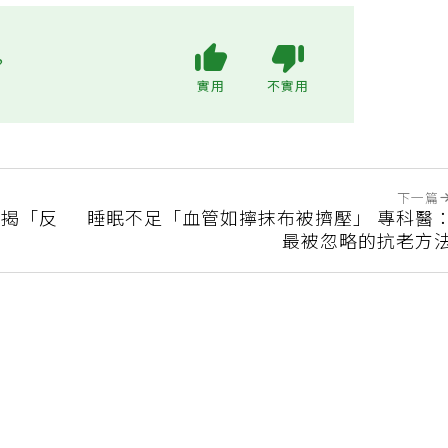
?
實用
不實用
下一篇
師揭「反
睡眠不足「血管如擰抹布被擠壓」 專科醫
最被忽略的抗老方