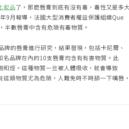
化妝品
了，那麽唇膏到底有沒有毒，毒性又是多
去年9月報導，法國大型消費者權益保護組織Que
告稱，半數唇膏中含有危險有毒物質。
同品牌的唇膏進行研究，結果發現，包括卡尼爾、
知名品牌在內的10支唇膏均含有有害物質。此
飽和烴。這種物質一旦被人體吸收，就會導致
有這類物質尤為危險，人難免時不時舔一下嘴唇