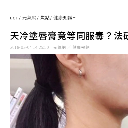
udn
/
元氣網
/
焦點
/
健康知識+
天冷塗唇膏竟等同服毒？法
2018-02-04 14:25:50
元氣網 ／ 健康報網