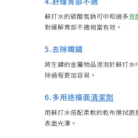
4.舒緩胃部不適
蘇打水的碳酸氫鈉可中和過多
胃
對緩解胃部不適相當有效。
5.去除鐵鏽
將生鏽的金屬物品浸泡於蘇打水
除過程更加容易。
6.多用途檯面
清潔劑
用蘇打水搭配柔軟的乾布擦拭廚
表面光澤。