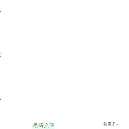
水
蘇
降
看更多
最新文章