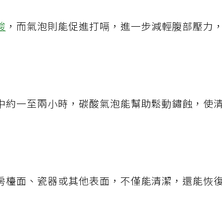
酸
，而氣泡則能促進打嗝，進一步減輕腹部壓力
中約一至兩小時，碳酸氣泡能幫助鬆動鏽蝕，使
房檯面、瓷器或其他表面，不僅能清潔，還能恢