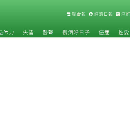
聯合報
經濟日報
河
退休力
失智
醫聲
慢病好日子
癌症
性愛