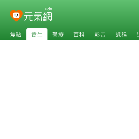
焦點
養生
醫療
百科
影音
課程