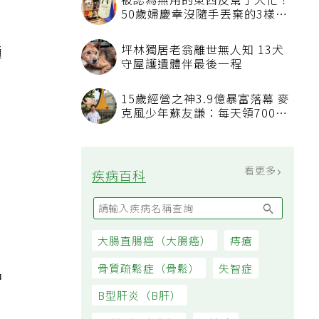
被認為無用的東西反幫了大忙！
50歲婦慶幸沒隨手丟棄的3樣物
品
坪林獨居老翁離世無人知 13犬
通
守屋護遺體伴最後一程
15歲經營之神3.9億暴富落幕 麥
克風少年蘇友謙：每天領700元
過日子
，
看更多
疾病百科
大腸直腸癌（大腸癌）
痔瘡
骨質疏鬆症（骨鬆）
失智症
品
B型肝炎（B肝）