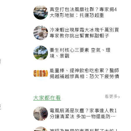
真空打包法風靡社群？專家揭4
，
大隱形地獄：托運恐超重
冷凍蝦出現厚霜大冰塊千萬別買
專家教你挑出緊實鮮甜蝦子
養生村核心三要素 空氣、環
境、景觀
清
能量棒、提神飲愈吃愈累？醫師
揭越補越慘真相：恐欠下疲勞債
看更多
大家都在看
復
電風扇滿是灰塵？家事達人教1
分鐘清潔法 多加一物還能防髒
汙附著