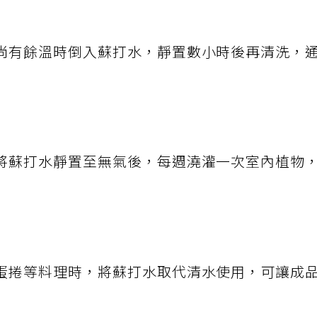
尚有餘溫時倒入蘇打水，靜置數小時後再清洗，
將蘇打水靜置至無氣後，每週澆灌一次室內植物
蛋捲等料理時，將蘇打水取代清水使用，可讓成