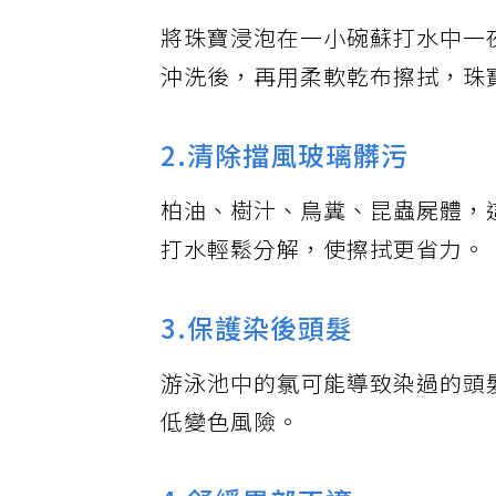
將珠寶浸泡在一小碗蘇打水中一
沖洗後，再用柔軟乾布擦拭，珠
2.清除擋風玻璃髒污
柏油、樹汁、鳥糞、昆蟲屍體，
打水輕鬆分解，使擦拭更省力。
3.保護染後頭髮
游泳池中的氯可能導致染過的頭
低變色風險。