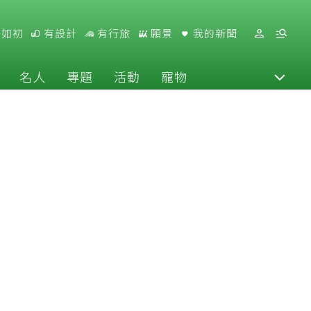
好如初
有設計
有行旅
願景
我的新聞
名人
專題
活動
寵物