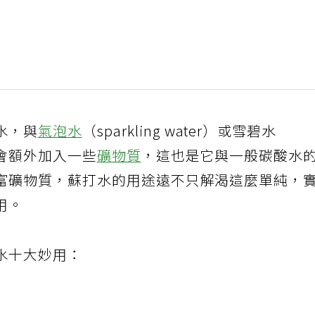
水，與
氣泡水
（sparkling water）或雪碧水
通常會額外加入一些
礦物質
，這也是它與一般碳酸水
富礦物質，蘇打水的用途遠不只解渴這麼單純，
用。
水十大妙用：