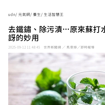
udn
/
元氣網
/
養生
/
生活智慧王
去鐵鏽、除污漬…原來蘇打
訝的妙用
2025-09-12 11:48:45
世界新聞網 ／ 馬雯婷╱即時報導