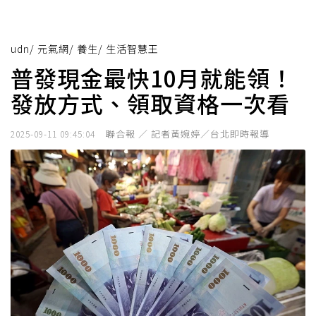
udn
/
元氣網
/
養生
/
生活智慧王
普發現金最快10月就能領！
發放方式、領取資格一次看
聯合報 ／ 記者黃婉婷／台北即時報導
2025-09-11 09:45:04