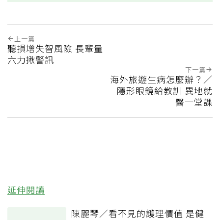
上一篇
聽損增失智風險 長輩量
六力揪警訊
下一篇
海外旅遊生病怎麼辦？／
隱形眼鏡給教訓 異地就
醫一堂課
延伸閱讀
陳麗琴／看不見的護理價值 是健