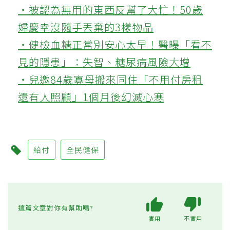
‧被認為無用的東西反幫了大忙！50歲
婦慶幸沒隨手丟棄的3樣物品
‧健檢血糖正常別安心太早！醫曝「看不
見的隱患」：失智、糖尿病風險大增
‧兒邀84歲寡母搬來同住「不用付房租
還有人照顧」1個月後幻滅心寒
給付
全民健保
這篇文章對你有幫助嗎?
實用
不實用