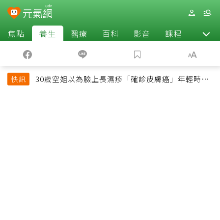
焦點
養生
醫療
百科
影音
課程
退休
30歲空姐以為臉上長濕疹「確診皮膚癌」年輕時一
快訊
習慣釀惡果超後悔