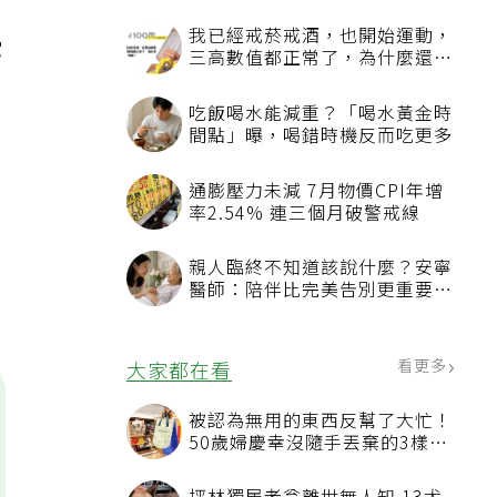
我已經戒菸戒酒，也開始運動，
它
三高數值都正常了，為什麼還不
能停藥？
吃飯喝水能減重？「喝水黃金時
間點」曝，喝錯時機反而吃更多
通膨壓力未減 7月物價CPI年增
率2.54% 連三個月破警戒線
親人臨終不知道該說什麼？安寧
醫師：陪伴比完美告別更重要，
4句話值得及早說出口
看更多
大家都在看
被認為無用的東西反幫了大忙！
50歲婦慶幸沒隨手丟棄的3樣物
品