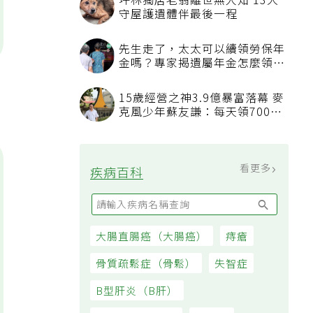
坪林獨居老翁離世無人知 13犬
守屋護遺體伴最後一程
先生走了，太太可以續領勞保年
金嗎？專家揭遺屬年金怎麼領，
看順位還要看資格
15歲經營之神3.9億暴富落幕 麥
克風少年蘇友謙：每天領700元
過日子
看更多
疾病百科
大腸直腸癌（大腸癌）
痔瘡
骨質疏鬆症（骨鬆）
失智症
B型肝炎（B肝）