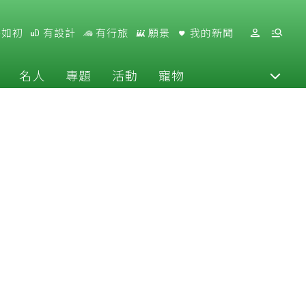
好如初
有設計
有行旅
願景
我的新聞
名人
專題
活動
寵物