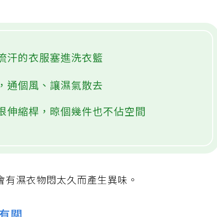
流汗的衣服塞進洗衣籃
，通個風、讓濕氣散去
根伸縮桿，晾個幾件也不佔空間
會有濕衣物悶太久而產生異味。