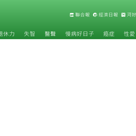
聯合報
經濟日報
河
退休力
失智
醫聲
慢病好日子
癌症
性愛