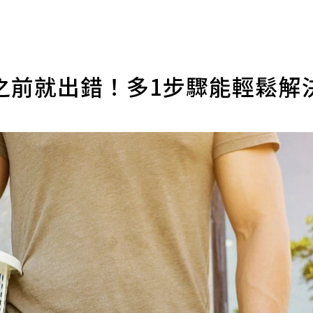
之前就出錯！多1步驟能輕鬆解