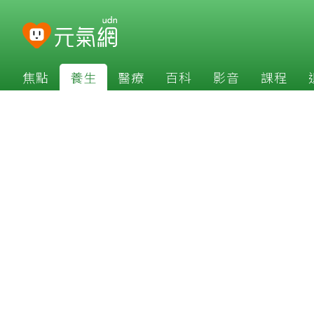
焦點
養生
醫療
百科
影音
課程