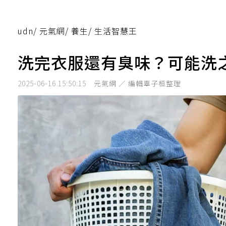
udn
/
元氣網
/
養生
/
生活智慧王
洗完衣服還有臭味？可能洗
2025-06-16 15:50:15
元氣網 ／ 編輯辜子桓整理