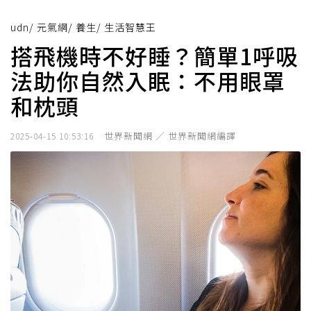
udn
/
元氣網
/
養生
/
生活智慧王
搭飛機時不好睡？簡單1呼吸
法助你自然入眠：不用眼罩
和枕頭
世界新聞網 ／ 世界新聞網編譯
2025-04-15 10:53:16