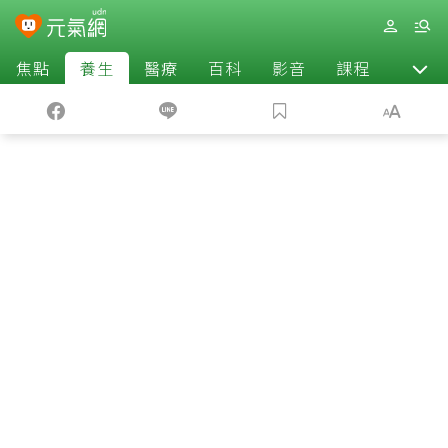
焦點
養生
醫療
百科
影音
課程
退休