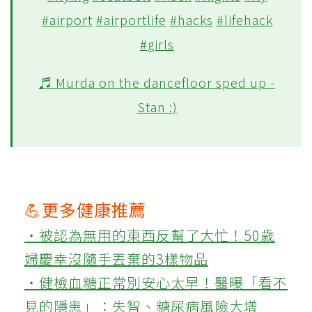
#airport
#airportlife
#hacks
#lifehack
#girls
♬ Murda on the dancefloor sped up -
Stan :)
💪更多健康推薦
‧被認為無用的東西反幫了大忙！50歲
婦慶幸沒隨手丟棄的3樣物品
‧健檢血糖正常別安心太早！醫曝「看不
見的隱患」：失智、糖尿病風險大增