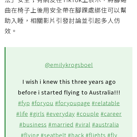
曲在椅子上後用安全帶在腳踝處綁住可以幫
助入睡，相關影片引發討論並引起多人仿
效。
@emilykrogsboel
I wish i knew this three years ago
before i started flying to Australia!!!
#fyp
#foryou
#foryoupage
#relatable
#life
#girls
#everyday
#couple
#career
#business
#married
#viral
#australia
#flying
#seatbelt
#hack
#flights
#fly