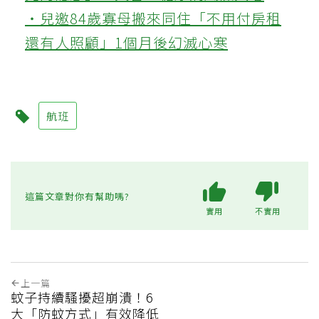
‧兒邀84歲寡母搬來同住「不用付房租
還有人照顧」1個月後幻滅心寒
航班
這篇文章對你有幫助嗎?
實用
不實用
上一篇
蚊子持續騷擾超崩潰！6
大「防蚊方式」有效降低