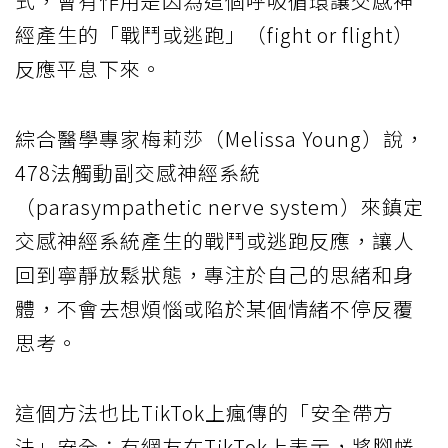
式，會有作用是因為這個呼吸循環讓交感神
經產生的「戰鬥或逃跑」（fight or flight）
反應平息下來。
綜合醫學專家梅莉莎（Melissa Young）說，
478法觸動副交感神經系統
（parasympathetic nerve system）來鎮定
交感神經系統產生的戰鬥或逃跑反應，讓人
回到寧靜放鬆狀態，專注於自己的思緒和身
體，不會去想煩惱或陷於某個情緒不停反覆
思考。
這個方法也比TikTok上瘋傳的「安全帶方
法」安全；有網友在TikTok上表示，將腳蜷