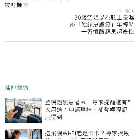
被叮機率
下一篇
30歲空姐以為臉上長濕
疹「確診皮膚癌」年輕時
一習慣釀惡果超後悔
延伸閱讀
登機證別急著丟！專家提醒還有5
大用途：申請理賠、補登哩程都
用得到
搭飛機Wi-Fi老是卡卡？專家揭最