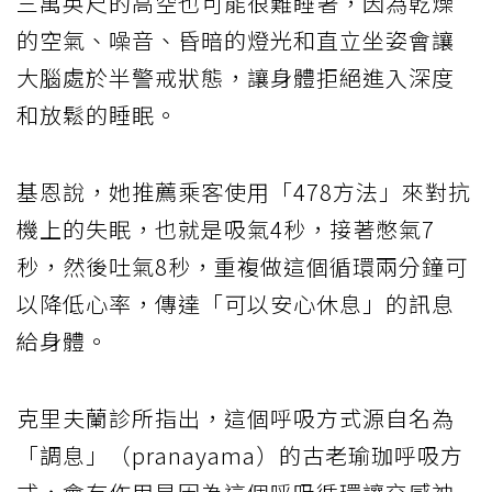
三萬英尺的高空也可能很難睡著，因為乾燥
的空氣、噪音、昏暗的燈光和直立坐姿會讓
大腦處於半警戒狀態，讓身體拒絕進入深度
和放鬆的睡眠。
基恩說，她推薦乘客使用「478方法」來對抗
機上的失眠，也就是吸氣4秒，接著憋氣7
秒，然後吐氣8秒，重複做這個循環兩分鐘可
以降低心率，傳達「可以安心休息」的訊息
給身體。
克里夫蘭診所指出，這個呼吸方式源自名為
「調息」（pranayama）的古老瑜珈呼吸方