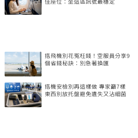
佳座位：坐這區訊號最穩定
搭飛機別花冤枉錢！空服員分享9
個省錢秘訣：別急著換匯
搭機安檢別再這樣做 專家籲7樣
東西別放托盤避免遺失又沾細菌