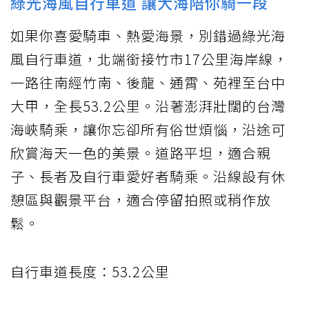
綠光海風自行車道 讓大海陪你騎一段
如果你喜愛騎車、熱愛海景，別錯過綠光海
風自行車道，北端銜接竹市17公里海岸線，
一路往南經竹南、後龍、通霄、苑裡至台中
大甲，全長53.2公里。沿著澎湃壯闊的台灣
海峽騎乘，讓你忘卻所有俗世煩惱，沿途可
欣賞海天一色的美景。道路平坦，適合親
子、長者及自行車愛好者騎乘。沿線設有休
憩區與觀景平台，適合停留拍照或稍作放
鬆。
自行車道長度：53.2公里