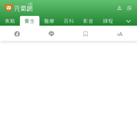
焦點
養生
醫療
百科
影音
課程
退休