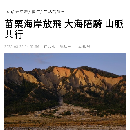
udn
/
元氣網
/
養生
/
生活智慧王
苗栗海岸放飛 大海陪騎 山脈
共行
聯合報元氣周報 ／ 本報訊
2025-03-23 14:52:56