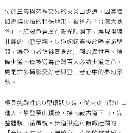
位於三義與苑裡交界的火炎山步道，因其猶
如燃燒火焰的特殊地形，被譽為「台灣大峽
谷」。紅褐色岩層在陽光映照下，展現粗獷
壯麗的山脈景觀，步道蜿蜒穿梭於懸崖峭壁
間，讓登山者彷彿置身於壯闊的異世界。這
條步道不僅被選為台灣百大必訪步道之首，
更是許多攝影愛好者與登山者心中的夢幻景
點。
極具挑戰性的O型環狀步道，從火炎山登山口
進入，攀登至山頂後，接南鞍古道下山，完
整體驗山岳風貌。步道沿途可俯瞰壯闊的
「台版大峽谷」，體驗高山奇景的震撼感。