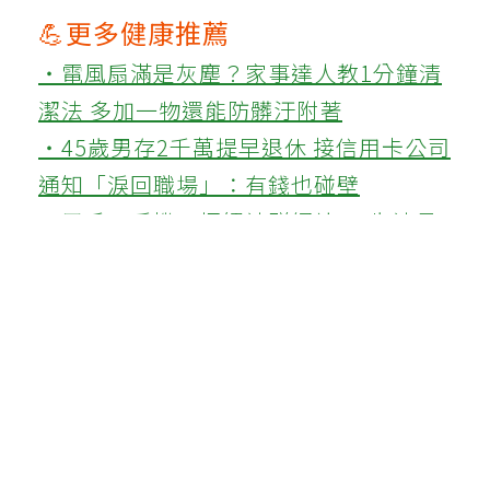
💪更多健康推薦
‧電風扇滿是灰塵？家事達人教1分鐘清
潔法 多加一物還能防髒汙附著
‧45歲男存2千萬提早退休 接信用卡公司
通知「淚回職場」：有錢也碰壁
‧用千元手機、拒絕社群網站 48歲社長
中年後重視和放棄的事：不為面子消費
這篇文章對你有幫助嗎?
實用
不實用
上一篇