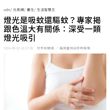
udn
/
元氣網
/
養生
/
生活智慧王
燈光是吸蚊還驅蚊？專家揭
跟色溫大有關係：深受一類
燈光吸引
世界新聞網 ／ 編譯盧炯燊即時報導
2024-09-22 10:27:09