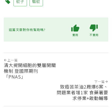
蚊子
驅蚊
這篇文章對你有幫助嗎?
實用
不實用
上一篇
清大揭開細胞的雙層開關
機制 登國際期刊
「PNAS」
下一篇
致癌苦茶油2周爆6案、
問題業者增1家 食藥署要
求停業+啟動輔導