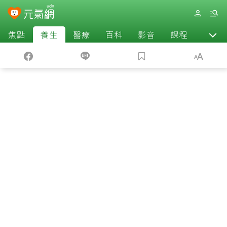
焦點
養生
醫療
百科
影音
課程
退休