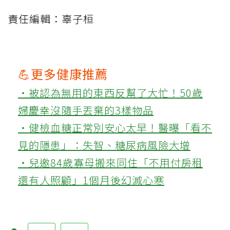
責任編輯：辜子桓
💪更多健康推薦
‧被認為無用的東西反幫了大忙！50歲
婦慶幸沒隨手丟棄的3樣物品
‧健檢血糖正常別安心太早！醫曝「看不
見的隱患」：失智、糖尿病風險大增
‧兒邀84歲寡母搬來同住「不用付房租
還有人照顧」1個月後幻滅心寒