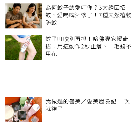
為何蚊子總愛叮你？3大誘因招
蚊，愛喝啤酒慘了！7種天然植物
防蚊
蚊子叮咬別再抓！哈佛專家曝奇
招：用這動作2秒止癢、一毛錢不
用花
我做過的醫美／愛美歷險記 一次
就夠了