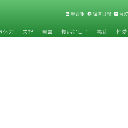
聯合報
經濟日報
河
退休力
失智
醫聲
慢病好日子
癌症
性愛