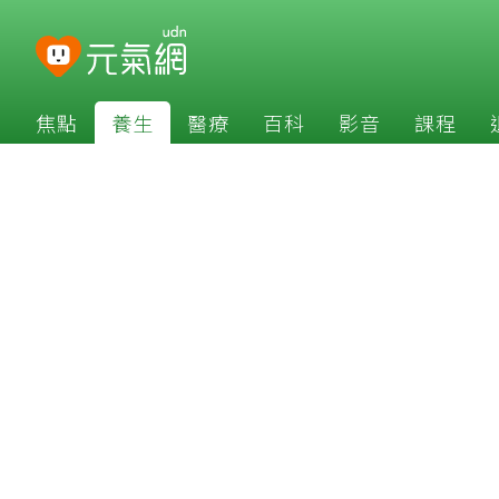
焦點
養生
醫療
百科
影音
課程