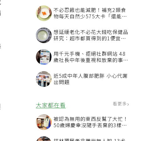
或
不必忍餓也能減肥！補充2類食
精
物每天自然少575大卡「還能吃
飽飽的」
想延緩老化不必花大錢吃保健品
研究：超市都買得到的1便宜食
品就可以
降
用千元手機、拒絕社群網站 48
歲社長中年後重視和放棄的事：
不為面子消費
近5成中年人腹部肥胖 小心代謝
出問題
看更多
大家都在看
製
被認為無用的東西反幫了大忙！
50歲婦慶幸沒隨手丟棄的3樣物
品