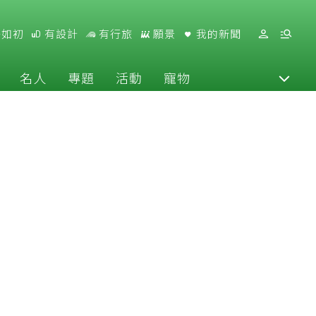
好如初
有設計
有行旅
願景
我的新聞
名人
專題
活動
寵物