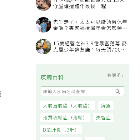
坪林獨居老翁離世無人知 13犬
守屋護遺體伴最後一程
先生走了，太太可以續領勞保年
金嗎？專家揭遺屬年金怎麼領，
看順位還要看資格
15歲經營之神3.9億暴富落幕 麥
克風少年蘇友謙：每天領700元
過日子
看更多
疾病百科
穩
大腸直腸癌（大腸癌）
痔瘡
骨質疏鬆症（骨鬆）
失智症
B型肝炎（B肝）