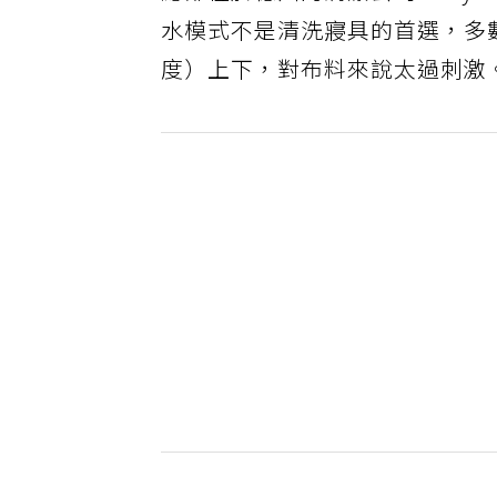
總部位於德州的清潔公司Molly Ma
水模式不是清洗寢具的首選，多數
度）上下，對布料來說太過刺激