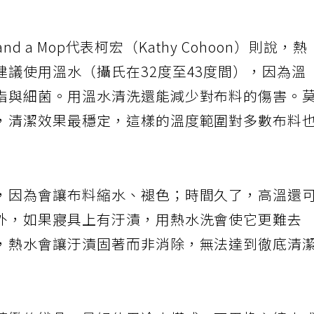
nd a Mop代表柯宏（Kathy Cohoon）則說，熱
議使用溫水（攝氏在32度至43度間），因為溫
脂與細菌。用溫水清洗還能減少對布料的傷害。
，清潔效果最穩定，這樣的溫度範圍對多數布料
，因為會讓布料縮水、褪色；時間久了，高溫還
外，如果寢具上有汙漬，用熱水洗會使它更難去
，熱水會讓汙漬固著而非消除，無法達到徹底清