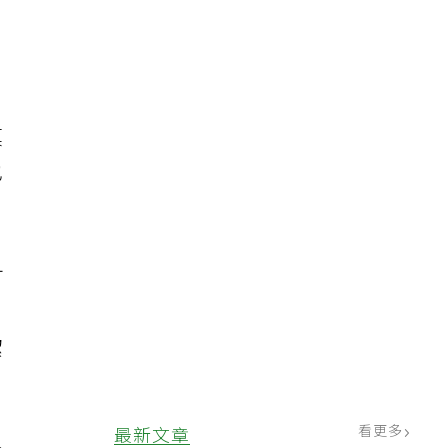
莫
也
可
潔
看更多
最新文章