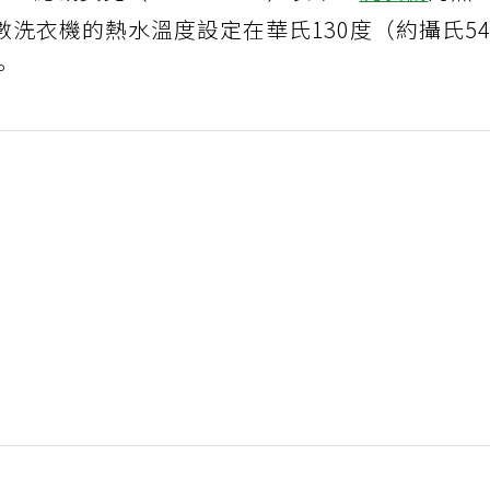
id總裁莫克（Marla Mock）表示，
洗衣機
的熱
洗衣機的熱水溫度設定在華氏130度（約攝氏5
。