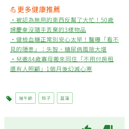
💪更多健康推薦
‧被認為無用的東西反幫了大忙！50歲
婦慶幸沒隨手丟棄的3樣物品
‧健檢血糖正常別安心太早！醫曝「看不
見的隱患」：失智、糖尿病風險大增
‧兒邀84歲寡母搬來同住「不用付房租
還有人照顧」1個月後幻滅心寒
端午節
粽子
菖蒲