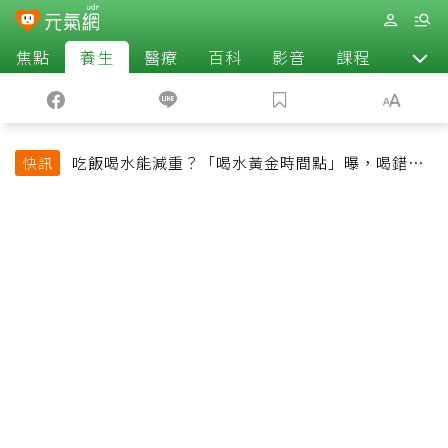
焦點
養生
醫療
百科
影音
課程
退休
吃飯喝水能減重？「喝水黃金時間點」曝，喝錯時
快訊
機反而吃更多