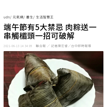
udn
/
元氣網
/
養生
/
生活智慧王
端午節有5大禁忌 肉粽送一
串觸楣頭一招可破解
聯合報 ／ 記者陳宏睿／台中即時報導
2021-06-13 14:34:09