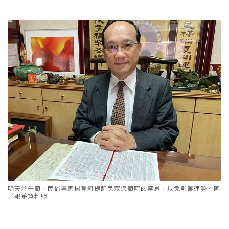
明天端午節，民俗專家楊登嵙提醒民眾過節時的禁忌，以免影響運勢。圖
／報系資料照