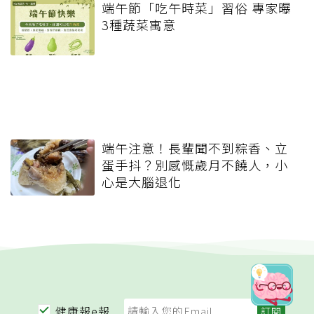
端午節「吃午時菜」習俗 專家曝
3種蔬菜寓意
端午注意！長輩聞不到粽香、立
蛋手抖？別感慨歲月不饒人，小
心是大腦退化
健康報e報