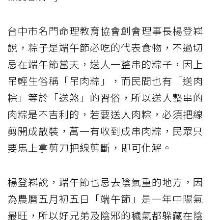
台中市名門命理教育協會創會理事長楊登嵙
說，粽子是端午節必吃的代表食物，不過切
忌在端午節當天，送人一整串的粽子，因上
吊輕生俗稱「吊肉粽」，而民間也有「送肉
粽」等於「送煞」的習俗，所以送人整串的
肉粽是不吉利的，若要送人肉粽，必須把線
剪開成散裝，萬一有收到成串肉粽，民眾只
要馬上拿剪刀把線剪斷，即可化解。
楊登嵙說，端午節也忌去陰氣重的地方，因
為農曆五月初五日「端午節」是一年中陽氣
最旺，所以好兄弟及陰邪的穢氣都躲藏在陰