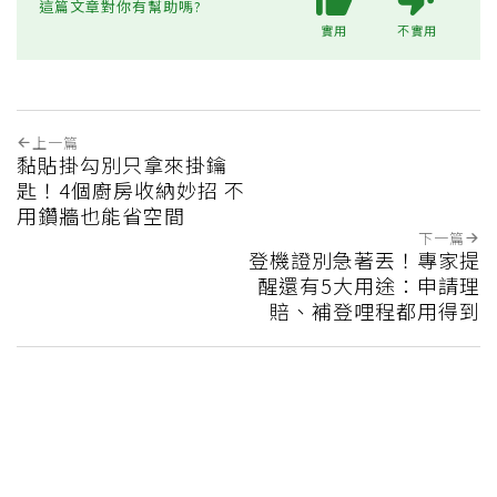
這篇文章對你有幫助嗎?
實用
不實用
上一篇
黏貼掛勾別只拿來掛鑰
匙！4個廚房收納妙招 不
用鑽牆也能省空間
下一篇
登機證別急著丟！專家提
醒還有5大用途：申請理
賠、補登哩程都用得到