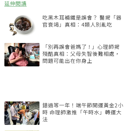
延伸閱讀
吃黑木耳補鐵是誤會？ 醫揭「器
官衰竭」真相：4類人別亂吃
「別再誤會爸媽了 ! 」心理師揭
殘酷真相：父母失智後難相處，
問題可能出在你身上
錯過等一年！端午節開運黃金2小
時 命理師激推「午時水」轉運大
法