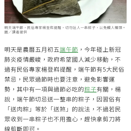
明天端午節，民俗專家楊登嵙提醒，切勿送人一串粽子，以免觸人楣頭。
圖／讀者提供
明天是農曆五月初五
端午節
，今年碰上新冠
肺炎疫情嚴峻，政府希望國人減少移動，不
過有民俗專家楊登嵙提醒，端午節有5大民俗
禁忌，民眾過節時也要注意，避免影響運
勢，其中有一項與過節必吃的
粽子
有關，楊
說，端午節切忌送一整串的粽子，因習俗有
「送肉粽」等於「送煞」的說法，不過若民
眾收到一串粽子也不用擔心，趕快拿剪刀將
線剪斷即可。