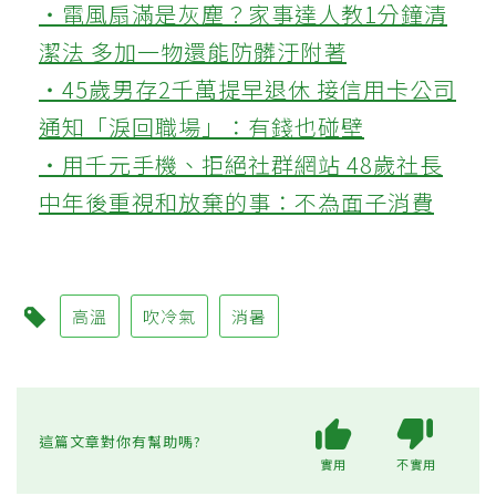
‧電風扇滿是灰塵？家事達人教1分鐘清
潔法 多加一物還能防髒汙附著
‧45歲男存2千萬提早退休 接信用卡公司
通知「淚回職場」：有錢也碰壁
‧用千元手機、拒絕社群網站 48歲社長
中年後重視和放棄的事：不為面子消費
高溫
吹冷氣
消暑
這篇文章對你有幫助嗎?
實用
不實用