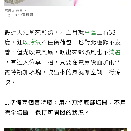
電扇示意圖。
ingimage資料圖
最近天氣愈來愈熱，才五月就
高溫
上看38
度，狂
吹冷氣
不僅傷荷包，也對北極熊不友
善。但光吹電風扇，吹出來都熱風也不
消暑
，有達人分享一招，只要在電扇後面加兩個
寶特瓶加冰塊，吹出來的風就像空調一樣涼
快。
1.準備兩個寶特瓶，用小刀將底部切開，不用
完全切斷，保持可開闔的狀態。