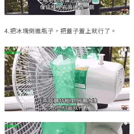
4.把冰塊倒進瓶子，把蓋子蓋上就行了。