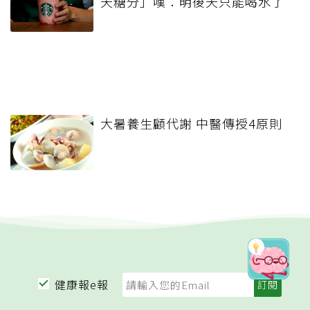
天糖分」嘆：明後天只能喝水了
大暑養生顧代謝 中醫傳授4原則
健康報e報