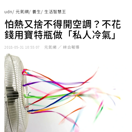
udn
/
元氣網
/
養生
/
生活智慧王
怕熱又捨不得開空調？不花
錢用寶特瓶做「私人冷氣」
元氣網 ／ 綜合報導
2018-05-31 10:55:07