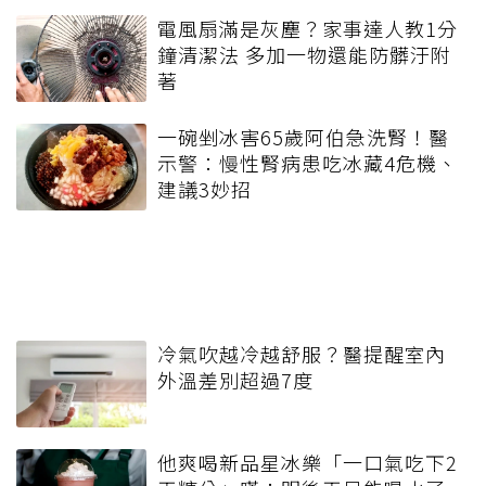
電風扇滿是灰塵？家事達人教1分
鐘清潔法 多加一物還能防髒汙附
著
一碗剉冰害65歲阿伯急洗腎！醫
示警：慢性腎病患吃冰藏4危機、
建議3妙招
冷氣吹越冷越舒服？醫提醒室內
外溫差別超過7度
他爽喝新品星冰樂「一口氣吃下2