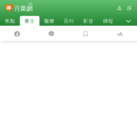
焦點
養生
醫療
百科
影音
課程
退休