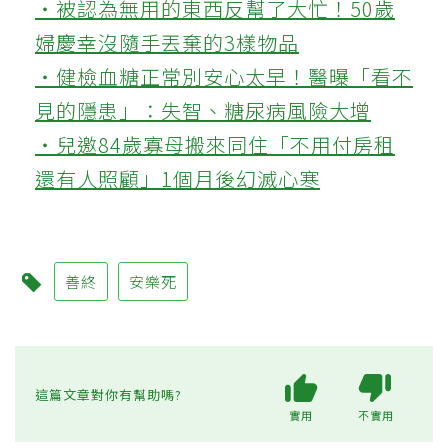
‧被認為無用的東西反幫了大忙！50歲
婦慶幸沒隨手丟棄的3樣物品
‧健檢血糖正常別安心太早！醫曝「看不
見的隱患」：失智、糖尿病風險大增
‧兒邀84歲寡母搬來同住「不用付房租
還有人照顧」1個月後幻滅心寒
善終
安樂死
這篇文章對你有幫助嗎?
實用
不實用