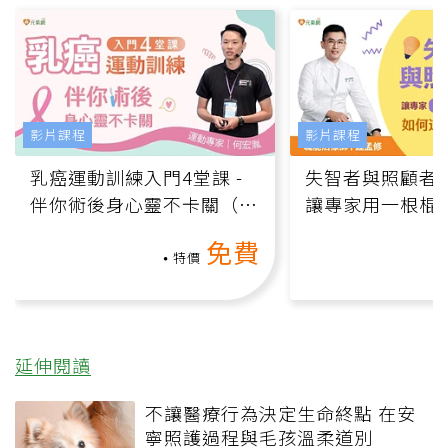
影片課程
影片課程
乳癌運動訓練入門4堂課 -
失智者與照顧者
伴你術後身心靈不卡關（線
讓專家用一根棍
上影音課）
何逆轉退化大腦
免費
課）
特價
延伸閱讀
不讓醫療行為決定生命終點 在安
寧照護過程與毛孩溫柔道別