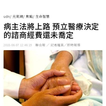
udn
/
元氣網
/
焦點
/
生命智慧
病主法將上路 預立醫療決定
的諮商經費還未喬定
聯合報 ／ 記者羅真╱即時報導
2018-06-07 12:46:19