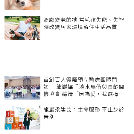
照顧變老的牠 當毛孩失能、失智
時改變居家環境留住生活品質
首創百人簽屬預立醫療團體門
診 龍巖攜手淡水馬偕與長齡關
懷協會 締造「因為愛，我選擇」
簽署行動
龍巖梁建芸：生命服務 不止步於
告別