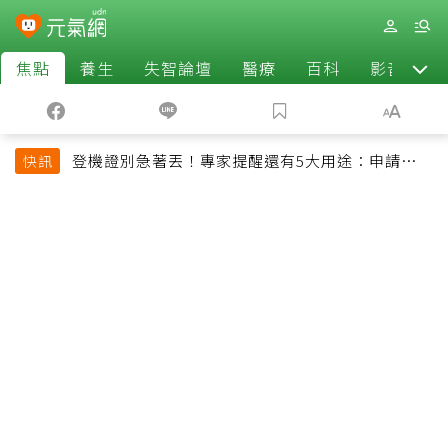
焦點
養生
失智論壇
醫療
百科
影音
登機證別急著丟！專家提醒還有5大用途：申請理
快訊
賠、補登哩程都用得到