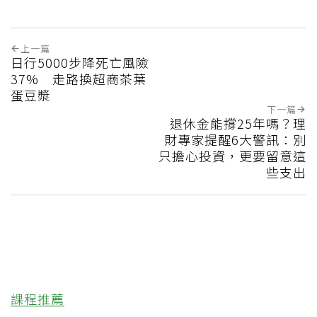
上一篇
日行5000步降死亡風險
37% 走路換超商茶葉
蛋豆漿
下一篇
退休金能撐25年嗎？理
財專家提醒6大警訊：別
只擔心投資，更要留意這
些支出
課程推薦