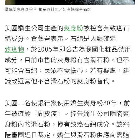
嬌生嬰兒爽身粉。 報系資料照／記者陳柏亨攝影
美國嬌生公司生產的
爽身粉
被控含有致癌石
綿成分。食藥署表示，石綿是人類確定
致癌物
，於2005年即公告為我國化粧品禁用
成分，目前市售的爽身粉有含滑石粉，但不
可能含石綿，民眾不需擔心，若有疑慮，建
議改選其他不含滑石粉的爽身粉替代。
美國一名使銀行家使用嬌生爽身粉30年，前
年被確診「間皮瘤」，控告嬌生公司隱瞞爽
身粉內的滑石粉，摻有致癌石綿成分。該案
陪審團近日裁定，嬌生與滑石粉供應商需賠