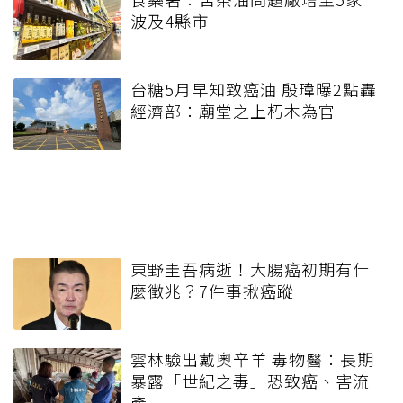
波及4縣市
台糖5月早知致癌油 殷瑋曝2點轟
經濟部：廟堂之上朽木為官
東野圭吾病逝！大腸癌初期有什
麼徵兆？7件事揪癌蹤
雲林驗出戴奧辛羊 毒物醫：長期
暴露「世紀之毒」恐致癌、害流
產