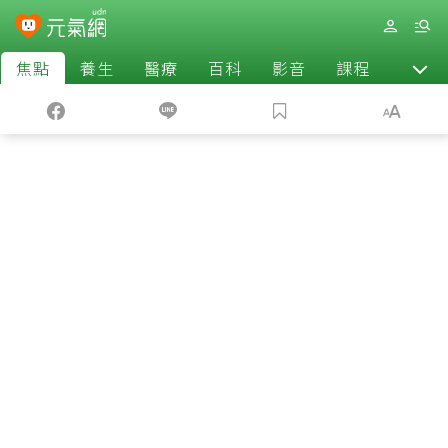
焦點
養生
醫療
百科
影音
課程
退休