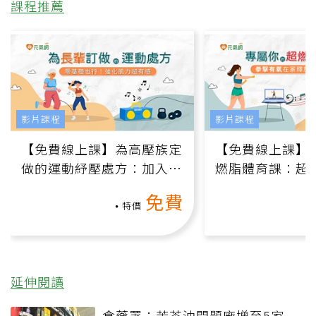
課程推薦
影片課程
影片課程
【免費線上課】為高壓族定
【免費線上課】
做的運動紓壓處方：加入行
燃脂體育課：超
動、增肌、互動元素，0基
氧」高壓族在家
免費
礎也能做！
負擔
特價
延伸閱讀
食藥署：苦茶油問題廠增至5家