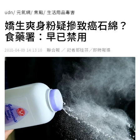
udn
/
元氣網
/
焦點
/
生活用品毒害
嬌生爽身粉疑摻致癌石綿？
食藥署：早已禁用
聯合報 ／ 記者鄧桂芬╱即時報導
2018-04-09 14:13:10