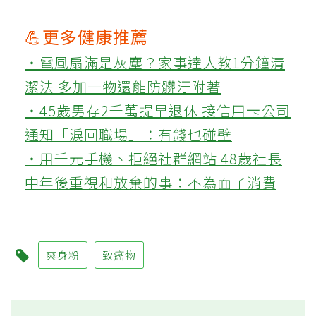
💪更多健康推薦
‧電風扇滿是灰塵？家事達人教1分鐘清
潔法 多加一物還能防髒汙附著
‧45歲男存2千萬提早退休 接信用卡公司
通知「淚回職場」：有錢也碰壁
‧用千元手機、拒絕社群網站 48歲社長
中年後重視和放棄的事：不為面子消費
爽身粉
致癌物