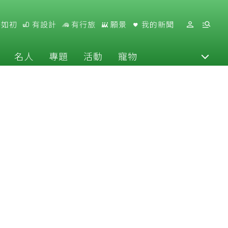
好如初
有設計
有行旅
願景
我的新聞
名人
專題
活動
寵物