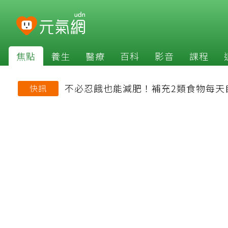
焦點
養生
醫療
百科
影音
課程
不必忍餓也能減肥！補充2類食物每天
快訊