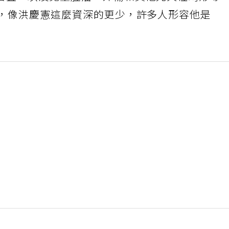
套疊，以及兒童腫瘤、外傷和其他先天性畸形等
師，像洪慶憲這麼資深的更少，許多人形容他是