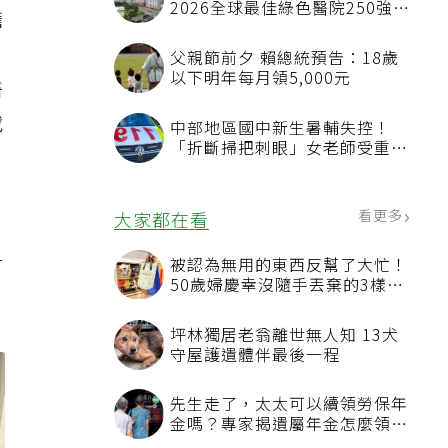
2026全球最佳綠色醫院250強
擔
首屆評選即入榜 全台僅兩院獲
選 四葉績效指標居台灣最佳
父親節前夕 賴總統預告：18歲
以下明年每月領5,000元
醫
戰
中部地區國中新生暑輔失控！
「折斷掃把刺眼」女老師受重傷
恐失明
看更多
大家都在看
才
被認為無用的東西反幫了大忙！
50歲婦慶幸沒隨手丟棄的3樣物
品
坪林獨居老翁離世無人知 13犬
守屋護遺體伴最後一程
先生走了，太太可以續領勞保年
金嗎？專家揭遺屬年金怎麼領，