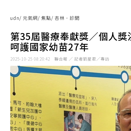
udn
/
元氣網
/
焦點
/
杏林．診間
第35屆醫療奉獻獎／個人獎
呵護國家幼苗27年
2025-10-25 08:20:42
聯合報 ／ 記者劉星君／專訪