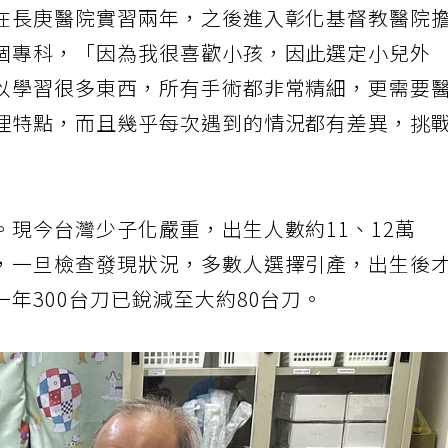
在長庚醫院實習兩年，之後進入彰化基督教醫院
個專科，「因為我很喜歡小孩，因此選定小兒外
以學習很多東西，所有手術都非常精細，更需要
理特點，而且幾乎每次遇到的情況都有差異，挑
現今台灣少子化嚴重，出生人數約11、12萬
，一旦檢查發現狀況，多數人選擇引產，出生後
年300台刀已銳減至大約80台刀。