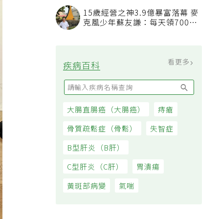
看順位還要看資格
15歲經營之神3.9億暴富落幕 麥
克風少年蘇友謙：每天領700元
過日子
看更多
疾病百科
大腸直腸癌（大腸癌）
痔瘡
骨質疏鬆症（骨鬆）
失智症
B型肝炎（B肝）
C型肝炎（C肝）
胃潰瘍
黃斑部病變
氣喘