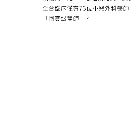
如疝氣、隱睪、急性闌尾炎、腸
全台臨床僅有73位小兒外科醫
「國寶級醫師」。