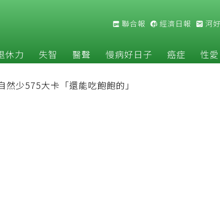
聯合報
經濟日報
河
退休力
失智
醫聲
慢病好日子
癌症
性愛
自然少575大卡「還能吃飽飽的」