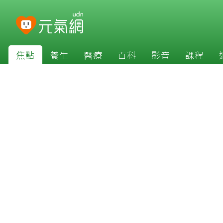
焦點
養生
醫療
百科
影音
課程