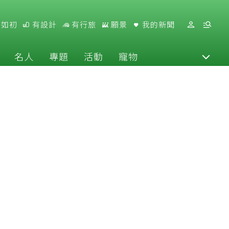
好如初
有設計
有行旅
願景
我的新聞
名人
專題
活動
寵物