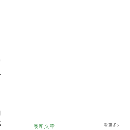
習
復
圖
趣
看更多
最新文章