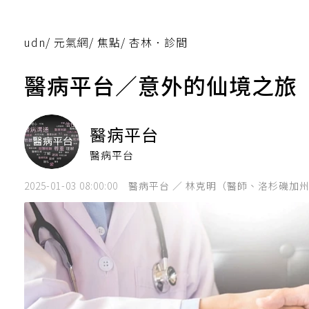
udn
/
元氣網
/
焦點
/
杏林．診間
醫病平台／意外的仙境之旅
醫病平台
醫病平台
2025-01-03 08:00:00
醫病平台 ／ 林克明（醫師、洛杉磯