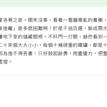
摩洛哥之旅。閒來沒事，看著一整牆雜亂的書櫥
斷捨離」是多麽困難啊！於是千挑百選，裝成兩
樓地下室的儲藏間裡。不料門一打開，赫然看到
二十來個大大小小，每個十幾磅重的鐵罐，都是
因為捨不得丟書，只好鼓起餘勇，用盡蠻力，把
處理。