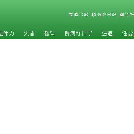
聯合報
經濟日報
河
退休力
失智
醫聲
慢病好日子
癌症
性愛