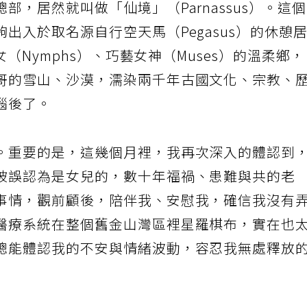
，居然就叫做「仙境」（Parnassus）。這
出入於取名源自行空天馬（Pegasus）的休憩
女（Nymphs）、巧藝女神（Muses）的溫柔鄉
哥的雪山、沙漠，濡染兩千年古國文化、宗教、
腦後了。
。重要的是，這幾個月裡，我再次深入的體認到
被誤認為是女兒的，數十年福禍、患難與共的老
事情，觀前顧後，陪伴我、安慰我，確信我沒有
醫療系統在整個舊金山灣區裡星羅棋布，實在也
總能體認我的不安與情緒波動，容忍我無處釋放