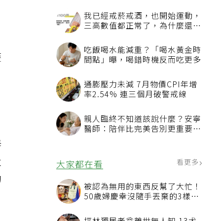
個
我已經戒菸戒酒，也開始運動，
居
三高數值都正常了，為什麼還不
能停藥？
，
吃飯喝水能減重？「喝水黃金時
歷
間點」曝，喝錯時機反而吃更多
通膨壓力未減 7月物價CPI年增
率2.54% 連三個月破警戒線
，
親人臨終不知道該說什麼？安寧
醫師：陪伴比完美告別更重要，
4句話值得及早說出口
弄
太
看更多
大家都在看
的
被認為無用的東西反幫了大忙！
50歲婦慶幸沒隨手丟棄的3樣物
品