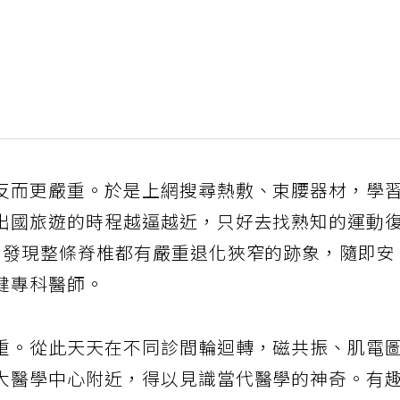
反而更嚴重。於是上網搜尋熱敷、束腰器材，學
出國旅遊的時程越逼越近，只好去找熟知的運動
，發現整條脊椎都有嚴重退化狹窄的跡象，隨即安
健專科醫師。
重。從此天天在不同診間輪迴轉，磁共振、肌電
大醫學中心附近，得以見識當代醫學的神奇。有