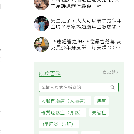
坪林獨居老翁離世無人知 13犬
個
守屋護遺體伴最後一程
先生走了，太太可以續領勞保年
金嗎？專家揭遺屬年金怎麼領，
看順位還要看資格
15歲經營之神3.9億暴富落幕 麥
也
克風少年蘇友謙：每天領700元
過日子
實
看更多
疾病百科
會
，
大腸直腸癌（大腸癌）
痔瘡
路
骨質疏鬆症（骨鬆）
失智症
。
B型肝炎（B肝）