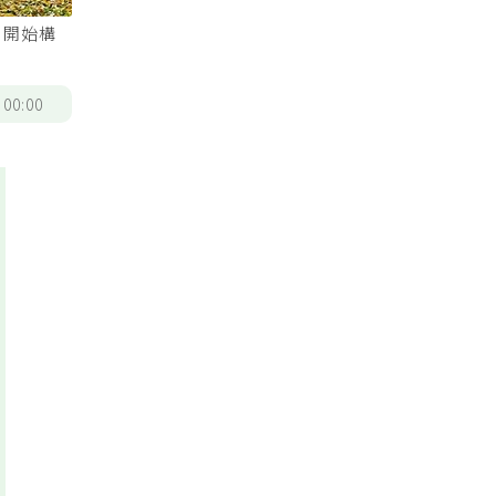
，開始構
/
00:00