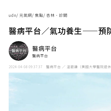
udn
/
元氣網
/
焦點
/
杏林．診間
醫病平台／氣功養生——預
醫病平台
醫病平台
2024-04-08 09:37:37
醫病平台 ／ 溫碧謙（美國大學醫院退