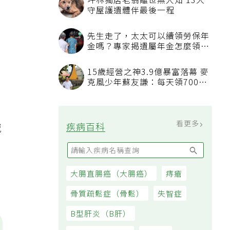
失
坪林獨居老翁離世無人知 13犬
守屋護遺體伴最後一程
先生走了，太太可以續領勞保年
金嗎？專家揭遺屬年金怎麼領，
看順位還要看資格
15歲經營之神3.9億暴富落幕 麥
克風少年蘇友謙：每天領700元
過日子
看更多
疾病百科
域
亮
腦
大腸直腸癌（大腸癌）
痔瘡
骨質疏鬆症（骨鬆）
失智症
B型肝炎（B肝）