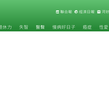
聯合報
經濟日報
河
退休力
失智
醫聲
慢病好日子
癌症
性愛