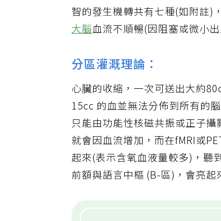
可是困難來了，若要能預防失智
智的發生機轉共有七種(如附註
大腦
血流不順暢(因阻塞或微小
分區灌溉理論：
心臟的收縮，一次可送出大約80cc
15cc 的血並無法分佈到所有
只能由功能性核磁共振或正子攝
就會因血流增加，而在fMRI或
起來(表示含氧血液量較多)，聽到
前額與語言中樞 (B-區)，會亮起