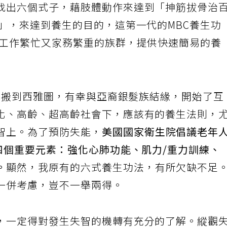
找出六個式子，藉肢體動作來達到「抻筋拔骨治
」，來達到養生的目的，這第一代的MBC養生功
歲工作繁忙又家務繁重的族群，提供快速簡易的養
筆者搬到西雅圖，有幸與亞裔銀髮族結緣，開始了互
化、高齡、超高齡社會下，應該有的養生法則，
智上。為了預防失能，
美國國家衛生院倡議老年
四個重要元素：強化心肺功能、肌力/重力訓練、
。
顯然，我原有的六式養生功法，有所欠缺不足
一併考慮，豈不一舉兩得。