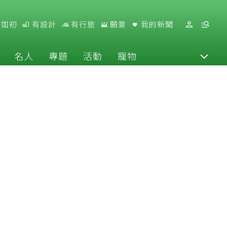
好如初
有設計
有行旅
願景
我的新聞
名人
專題
活動
寵物