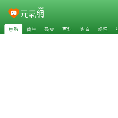
焦點
養生
醫療
百科
影音
課程