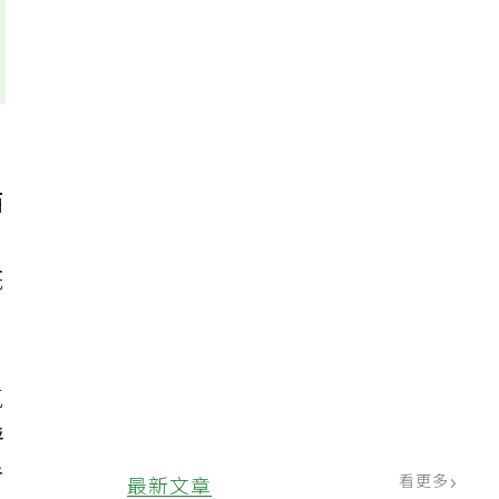
西
既
氣
呼
考
看更多
最新文章