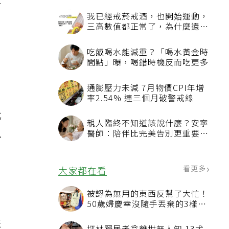
百
我已經戒菸戒酒，也開始運動，
三高數值都正常了，為什麼還不
能停藥？
吃飯喝水能減重？「喝水黃金時
間點」曝，喝錯時機反而吃更多
通膨壓力未減 7月物價CPI年增
率2.54% 連三個月破警戒線
尤
親人臨終不知道該說什麼？安寧
人
醫師：陪伴比完美告別更重要，
4句話值得及早說出口
。
看更多
大家都在看
被認為無用的東西反幫了大忙！
50歲婦慶幸沒隨手丟棄的3樣物
品