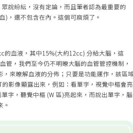
，一定得對發生失智的機轉有充分的了解。縱觀
)，眾說紛紜，沒有定論，而且筆者認為最重要的
出血)，還不包含在內。這個可麻煩了。
的血液，其中15%(大約12cc) 分給大腦，這
的腦血管，我們至今仍不明暸大腦的血管管控機制，
影，來暸解血液的分佈；只要是功能運作，該區
PET的影像顯露出來，例如：看單字，視覺中樞會
單字，聽覺中樞 (W 區)亮起來，而說出單字，
來。