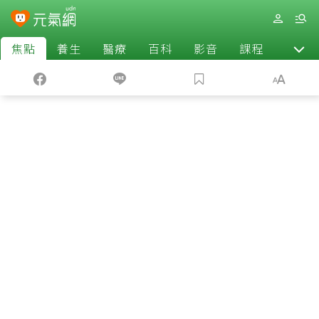
焦點
養生
醫療
百科
影音
課程
退休