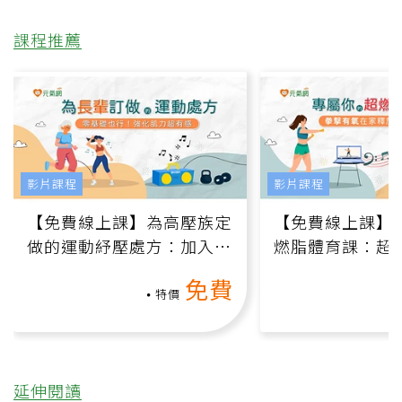
課程推薦
影片課程
影片課程
【免費線上課】為高壓族定
【免費線上課】
做的運動紓壓處方：加入行
燃脂體育課：超
動、增肌、互動元素，0基
氧」高壓族在家
免費
礎也能做！
負擔
特價
延伸閱讀