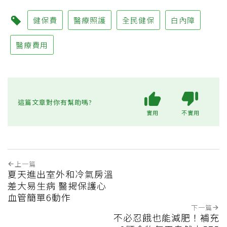
健保費
醫療照護
全民健保
白內障
醫療費用
這篇文章對你有幫助嗎?
實用
不實用
上一篇
夏天進出室外和冷氣房溫
差大易生病 醫揭保護心
血管簡單6動作
下一篇
不必忍餓也能減肥！補充