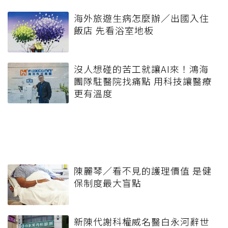
海外旅遊生病怎麼辦／出國入住
飯店 先看浴室地板
沒人想碰的苦工就讓AI來！鴻海
團隊駐醫院找痛點 用科技讓醫療
更有溫度
陳麗琴／看不見的護理價值 是健
保制度最大盲點
新陳代謝科權威名醫白永河辭世