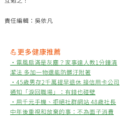
互勉之！
責任編輯：吳依凡
💪更多健康推薦
‧電風扇滿是灰塵？家事達人教1分鐘清
潔法 多加一物還能防髒汙附著
‧45歲男存2千萬提早退休 接信用卡公司
通知「淚回職場」：有錢也碰壁
‧用千元手機、拒絕社群網站 48歲社長
中年後重視和放棄的事：不為面子消費