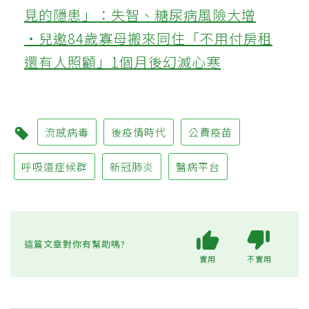
見的隱患」：失智、糖尿病風險大增
‧兒邀84歲寡母搬來同住「不用付房租
還有人照顧」1個月後幻滅心寒
流感病毒
後疫情時代
公費疫苗
呼吸道症候群
新冠肺炎
醫病平台
這篇文章對你有幫助嗎?
實用
不實用