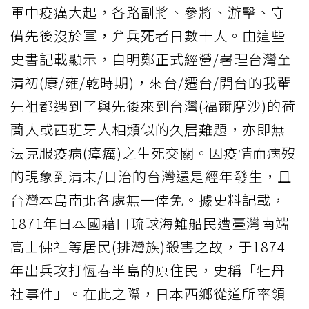
軍中疫癘大起，各路副將、參將、游擊、守
備先後沒於軍，弁兵死者日數十人。由這些
史書記載顯示，自明鄭正式經營/署理台灣至
清初(康/雍/乾時期)，來台/遷台/開台的我輩
先祖都遇到了與先後來到台灣(福爾摩沙)的荷
蘭人或西班牙人相類似的久居難題，亦即無
法克服疫病(瘴癘)之生死交關。因疫情而病歿
的現象到清末/日治的台灣還是經年發生，且
台灣本島南北各處無一倖免。據史料記載，
1871年日本國藉口琉球海難船民遭臺灣南端
高士佛社等居民(排灣族)殺害之故，于1874
年出兵攻打恆春半島的原住民，史稱「牡丹
社事件」。在此之際，日本西鄉從道所率領