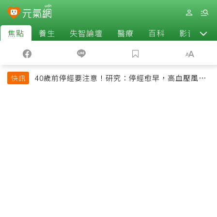
焦點
養生
失智論壇
醫療
百科
影音
40歲前停經要注意！研究：停經愈早，高血壓風險
快訊
恐增加