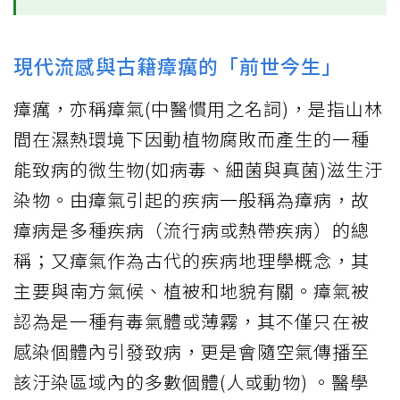
現代流感與古籍瘴癘的「前世今生」
瘴癘，亦稱瘴氣(中醫慣用之名詞)，是指山林
間在濕熱環境下因動植物腐敗而產生的一種
能致病的微生物(如病毒、細菌與真菌)滋生汙
染物。由瘴氣引起的疾病一般稱為瘴病，故
瘴病是多種疾病（流行病或熱帶疾病）的總
稱；又瘴氣作為古代的疾病地理學概念，其
主要與南方氣候、植被和地貌有關。瘴氣被
認為是一種有毒氣體或薄霧，其不僅只在被
感染個體內引發致病，更是會隨空氣傳播至
該汙染區域內的多數個體(人或動物) 。醫學