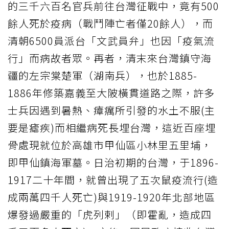
的三千六百名官兵前往台灣征戰中，竟有500
餘人死於疫病（戰鬥陣亡者僅20餘人），而
清朝6500員派台「文武員弁」也因「疫氣流
行」而病故者眾。再者，清末來台灣鎮守海
疆的左宗棠楚軍（湖南兵），也於1885-
1886年修築嘉義至大陂橫貫道路之際，許多
士兵因遇到暑熱、瘴癘所引發的水土不服(主
要是瘧疾)而相繼病死長埋台灣，這近百座埋
骨處現就位於高雄市甲仙區小林里五里埔，
即甲仙鎮海軍墓。日治初期的台灣，于1896-
1917二十年間，就曾出現了五次鼠疫流行(造
成兩萬四千人死亡)與1919-1920年北部地區
爆發過嚴重的「虎列剌」（即霍亂，造成四