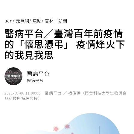
udn
/
元氣網
/
焦點
/
杏林．診間
醫病平台／臺灣百年前疫情
的「懷思憑弔」 疫情烽火下
的我見我思
醫病平台
醫病平台
醫病平台 ／ 褚俊傑（南台科技大學生物與食
2021-08-06 11:00:00
品科技所特聘教授）