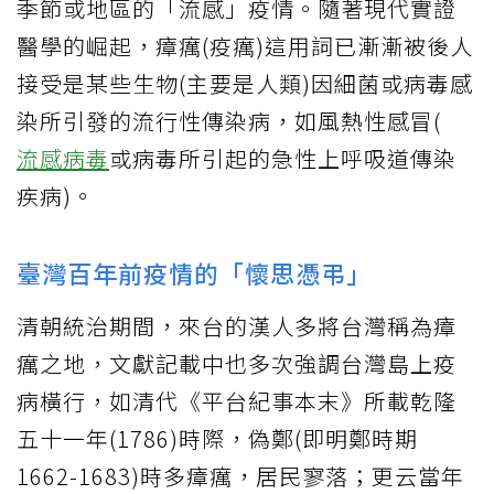
季節或地區的「流感」疫情。隨著現代實證
醫學的崛起，瘴癘(疫癘)這用詞已漸漸被後人
接受是某些生物(主要是人類)因細菌或病毒感
染所引發的流行性傳染病，如風熱性感冒(
流感病毒
或病毒所引起的急性上呼吸道傳染
疾病)。
臺灣百年前疫情的「懷思憑弔」
清朝統治期間，來台的漢人多將台灣稱為瘴
癘之地，文獻記載中也多次強調台灣島上疫
病橫行，如清代《平台紀事本末》所載乾隆
五十一年(1786)時際，偽鄭(即明鄭時期
1662-1683)時多瘴癘，居民寥落；更云當年