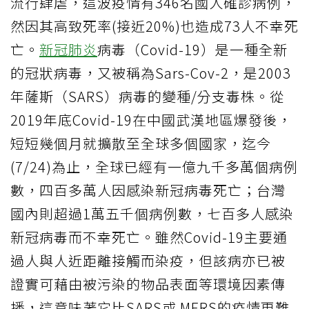
流行肆虐，這波疫情有346名國人確診病例，
然因其高致死率(接近20%)也造成73人不幸死
亡。
新冠肺炎
病毒（Covid-19）是一種全新
的冠狀病毒，又被稱為Sars-Cov-2，是2003
年薩斯（SARS）病毒的變種/分支毒株。從
2019年底Covid-19在中國武漢地區爆發後，
短短幾個月就擴散至全球多個國家，迄今
(7/24)為止，全球已經有一億九千多萬個病例
數，四百多萬人因感染新冠病毒死亡；台灣
國內則超過1萬五千個病例數，七百多人感染
新冠病毒而不幸死亡。雖然Covid-19主要通
過人與人近距離接觸而染疫，但該病亦已被
證實可藉由被污染的物品表面等環境因素傳
播，這意味著它比SARS或 MERS的疫情更難