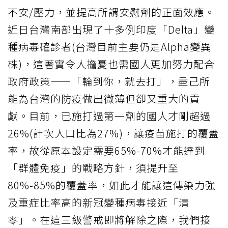
不安/壓力，並提高所謂安慰劑的正面效應。
近日台灣南部出現了十多例印度「Delta」變
種病毒確診者(台灣目前主要仍是Alpha變異
株)，這著實令人擔憂也需國人更加努力配合
政府政策——「輪到你，就去打」，盡己所
能為台灣的防疫做出微薄但卻又重大的貢
獻。目前，已施打過第一劑的國人才剛超過
26%(計次人口比為27%)，讓疫苗施打的覆蓋
率，故從原本設定需要65%-70%才能達到
「群體免疫」的戰略方針，須提升至
80%-85%的覆蓋率，如此才能讓這傳染力強
及重症比率高的新冠變種病毒接近「清
零」。在這三級警戒即將解除之際，我們接