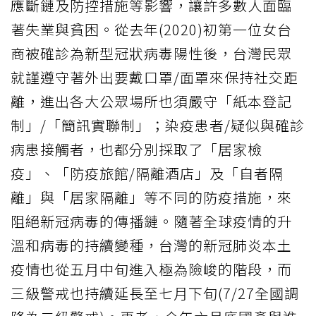
應斷鏈及防控措施等影響，讓許多數人面臨
著失業與貧困。從去年(2020)初第一位女台
商被確診為新型冠狀病毒陽性後，台灣民眾
就謹遵守著外出要戴口罩/面罩來保持社交距
離，進出各大公眾場所也須嚴守「紙本登記
制」/「簡訊實聯制」；染疫患者/疑似與確診
病患接觸者，也都分別採取了「居家檢
疫」、「防疫旅館/隔離酒店」及「自者隔
離」與「居家隔離」等不同的防疫措施，來
阻絕新冠病毒的傳播鏈。隨著全球疫情的升
溫和病毒的持續變種，台灣的新冠肺炎本土
疫情也從五月中旬進入極為險峻的階段，而
三級警戒也持續延長至七月下旬(7/27全國調