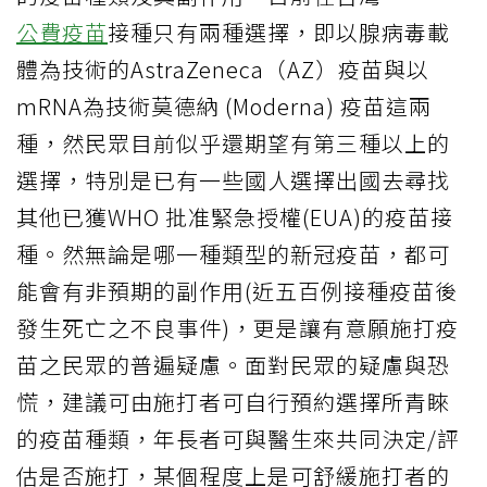
公費疫苗
接種只有兩種選擇，即以腺病毒載
體為技術的AstraZeneca（AZ）疫苗與以
mRNA為技術莫德納 (Moderna) 疫苗這兩
種，然民眾目前似乎還期望有第三種以上的
選擇，特別是已有一些國人選擇出國去尋找
其他已獲WHO 批准緊急授權(EUA)的疫苗接
種。然無論是哪一種類型的新冠疫苗，都可
能會有非預期的副作用(近五百例接種疫苗後
發生死亡之不良事件)，更是讓有意願施打疫
苗之民眾的普遍疑慮。面對民眾的疑慮與恐
慌，建議可由施打者可自行預約選擇所青睞
的疫苗種類，年長者可與醫生來共同決定/評
估是否施打，某個程度上是可舒緩施打者的