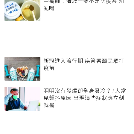
中醫師：清冠一號不是防疫茶 別
亂喝
新冠進入流行期 疾管署籲民眾打
疫苗
明明沒有發燒卻全身發冷？7大常
見顫抖原因 出現這些症狀應立刻
就醫