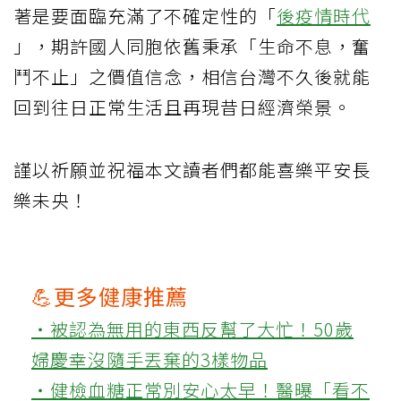
著是要面臨充滿了不確定性的「
後疫情時代
」，期許國人同胞依舊秉承「生命不息，奮
鬥不止」之價值信念，相信台灣不久後就能
回到往日正常生活且再現昔日經濟榮景。
謹以祈願並祝福本文讀者們都能喜樂平安長
樂未央！
💪更多健康推薦
‧被認為無用的東西反幫了大忙！50歲
婦慶幸沒隨手丟棄的3樣物品
‧健檢血糖正常別安心太早！醫曝「看不