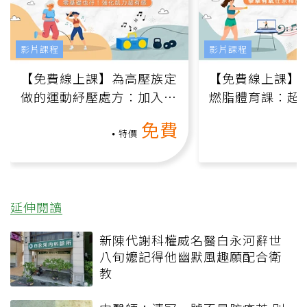
影片課程
影片課程
【免費線上課】為高壓族定
【免費線上課】
做的運動紓壓處方：加入行
燃脂體育課：超
動、增肌、互動元素，0基
氧」高壓族在家
免費
礎也能做！
負擔
特價
延伸閱讀
新陳代謝科權威名醫白永河辭世
八旬嬤記得他幽默風趣願配合衛
教