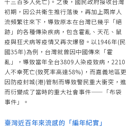
千三百多人死亡)。之後，國民政府接收台灣
初期，因公共衛生推行落後，再加上兩岸人
流頻繁往來下，導致原本在台灣已幾乎「絕
跡」的各種傳染疾病，包含霍亂、天花、鼠
疫與狂犬病等疫情又再次爆發。以1946年(民
國35年)為例，台灣就曾因中國傳來「霍
亂」，導致當年全台3809人染疫致病，2210
人不幸死亡(致死率高達58%)，而嘉義地區更
因防疫封城(港)管制而導致警民重大衝突，進
而衍變成了當時的重大社會事件——「布袋
事件」。
臺灣近百年來流感的「編年紀實」