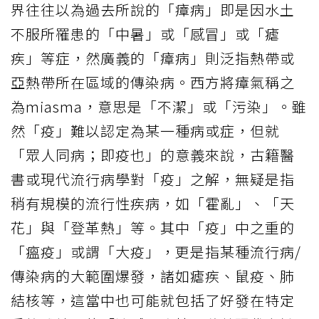
界往往以為過去所說的「瘴病」即是因水土
不服所罹患的「中暑」或「感冒」或「瘧
疾」等症，然廣義的「瘴病」則泛指熱帶或
亞熱帶所在區域的傳染病。西方將瘴氣稱之
為miasma，意思是「不潔」或「污染」。雖
然「疫」難以認定為某一種病或症，但就
「眾人同病；即疫也」的意義來說，古籍醫
書或現代流行病學對「疫」之解，無疑是指
稍有規模的流行性疾病，如「霍亂」、「天
花」與「登革熱」等。其中「疫」中之重的
「瘟疫」或謂「大疫」，更是指某種流行病/
傳染病的大範圍爆發，諸如瘧疾、鼠疫、肺
結核等，這當中也可能就包括了好發在特定