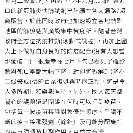
降為二級警戒)。再者，今年六月底國產與進
口的新冠肺炎快篩試劑已陸續在各大通路/超
商販售，於此同時政府也加速設立各地熱點
地區的篩檢站與廣設集中檢疫所。隨著台灣
政府全方位抗疫推動(滾動式調控)，再加上國
人上下做好自身良好的防疫配合(沒有人想當
那個破口)，很慶幸在七月下旬已看見了確診
數與死亡率都大幅下降，對即將微解封(降為
二級警戒)後的百業復甦與時序正軌，將是令
人多所期待和樂觀看待。另外，國人每天都
關心的議題還是圍繞在何時可以打到疫苗，
包括每一波疫苗接種對象優先順序、爭議不
斷的疫苗接種殘劑（餘針）及可能分配施打
的疫苗種類及其副作用。目前在台灣