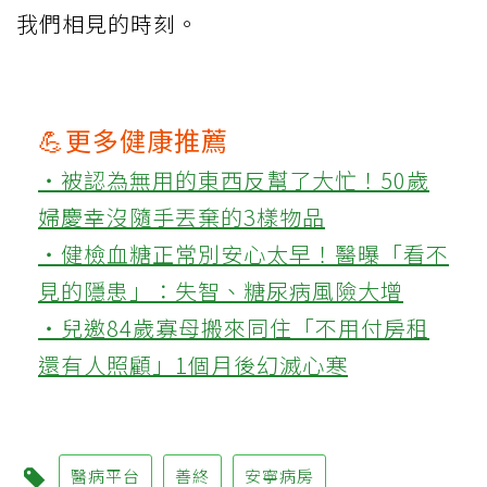
我們相見的時刻。
💪更多健康推薦
‧被認為無用的東西反幫了大忙！50歲
婦慶幸沒隨手丟棄的3樣物品
‧健檢血糖正常別安心太早！醫曝「看不
見的隱患」：失智、糖尿病風險大增
‧兒邀84歲寡母搬來同住「不用付房租
還有人照顧」1個月後幻滅心寒
醫病平台
善終
安寧病房