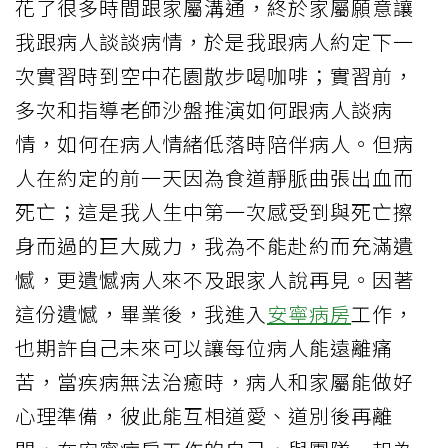
花了很多時間跟家屬溝通，終於家屬願意讓
我跟病人談談病情，於是我跟病人約定下一
次實習時到空中花園散步喝咖啡；實習前，
多次和指導老師沙盤推演如何跟病人談病
情，如何在病人情緒低落時陪伴病人。但病
人在約定的前一天因為食道靜脈曲張出血而
死亡；這是我人生中第一次感受到與死亡擦
身而過的巨大威力，我為不能赴約而充滿遺
憾，更遺憾病人來不及跟家人說再見。因著
這份遺憾，畢業後，我進入
安寧病房
工作，
也期許自己未來可以讓每位病人能遠離痛
苦，當疾病無法治癒時，病人和家屬能做好
心理準備，彼此能互相道愛、道別後再離