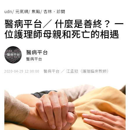
udn
/
元氣網
/
焦點
/
杏林．診間
醫病平台／ 什麼是善終？ 一
位護理師母親和死亡的相遇
醫病平台
醫病平台
醫病平台 ／ 江孟冠（護理臨床教師）
2020-04-29 12:00:00