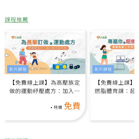
課程推薦
影片課程
影片課程
【免費線上課】為高壓族定
【免費線上課】
做的運動紓壓處方：加入行
燃脂體育課：超
動、增肌、互動元素，0基
氧」高壓族在家
免費
礎也能做！
負擔
特價