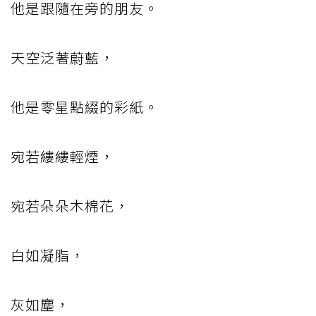
他是跟隨在旁的朋友。
天空泛著蔚藍，
他是零星點綴的彩紙。
宛若縷縷輕煙，
宛若朵朵木棉花，
白如凝脂，
灰如塵，