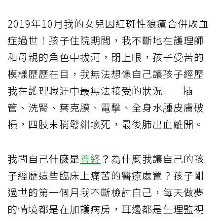
2019年10月我的女兒因紅斑性狼瘡合併敗血
症過世！孩子住院期間，我不斷地在護理師
和母親的角色中拔河，閉上眼，孩子受苦的
模樣歷歷在目，我無法想像自己讓孩子經歷
我在護理職涯中最無法接受的狀況——插
管、洗腎、葉克膜、電擊、全身水腫皮膚破
損，四肢末稍發紺壞死，最後肺出血離開。
我問自己
什麼是
善終
？
為什麼我讓自己的孩
子經歷這些臨床上痛苦的醫療處置？孩子剛
過世的第一個月我不斷檢討自己，每天做夢
的情境都是在加護病房，耳邊都是生理監視