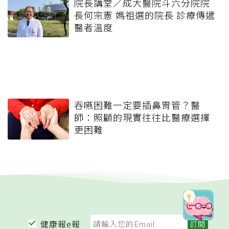
院長講堂／成大醫院斗六分院院
長何宗憲 媽祖選的院長 診療傳遞
醫者溫度
吞嚥困難一定要插鼻胃管？醫
師：照顧的現實往往比醫療選擇
更困難
健康報e報