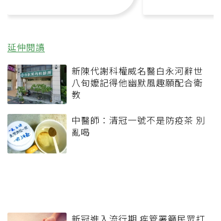
延伸閱讀
新陳代謝科權威名醫白永河辭世
八旬嬤記得他幽默風趣願配合衛
教
中醫師：清冠一號不是防疫茶 別
亂喝
新冠進入流行期 疾管署籲民眾打