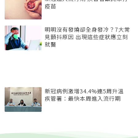
疫苗
明明沒有發燒卻全身發冷？7大常
見顫抖原因 出現這些症狀應立刻
就醫
新冠病例激增34.4%連5周升溫
疾管署：最快本周進入流行期