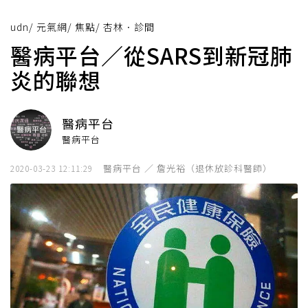
udn
/
元氣網
/
焦點
/
杏林．診間
醫病平台／從SARS到新冠肺
炎的聯想
醫病平台
醫病平台
醫病平台 ／ 詹光裕（退休放診科醫師）
2020-03-23 12:11:29