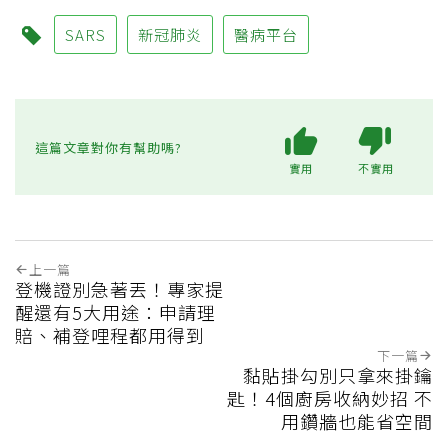
SARS
新冠肺炎
醫病平台
這篇文章對你有幫助嗎?
實用
不實用
上一篇
登機證別急著丟！專家提
醒還有5大用途：申請理
賠、補登哩程都用得到
下一篇
黏貼掛勾別只拿來掛鑰
匙！4個廚房收納妙招 不
用鑽牆也能省空間