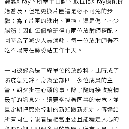
需靠X-ray。所幸半自動、數位化X-ray機剛開
始普及，但是更換片匣還是必不可免的步
驟；為了片匣的進出、更換，還是傷了不少
腦筋！因此每個輪班得有兩位放射師搭配，
同時為了減少人員消耗，每一位放射師得不
吃不喝待在篩檢站工作半天。
一向被認為是二線單位的放診科，此時成了
防疫急先鋒。身為全部四十多位成員的主
管，朝夕掛在心頭的事，除了隨時接收疫情
最新的訊息外、還要牽掛著同事的安危，並
且定期把感染控制的新知跟新規定，傳達給
所有同仁；後者是相當重要且能穩定人心的
必要功課！四個多月的期間，所有人員同心