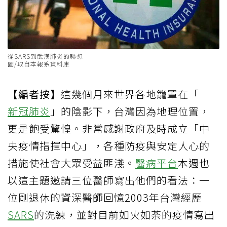
從SARS到武漢肺炎的聯想
圖/取自本報系資料庫
【編者按】
這幾個月來世界各地籠罩在「
新冠肺炎
」的陰影下，台灣因為地理位置，
更是飽受驚惶。非常感謝政府及時成立「中
央疫情指揮中心」，各種防疫與安定人心的
措施使社會大眾受益匪淺。
醫病平台
本週也
以這主題邀請三位醫師寫出他們的看法：一
位剛退休的資深醫師回憶2003年台灣經歷
SARS
的洗練，並對目前如火如荼的疫情寫出