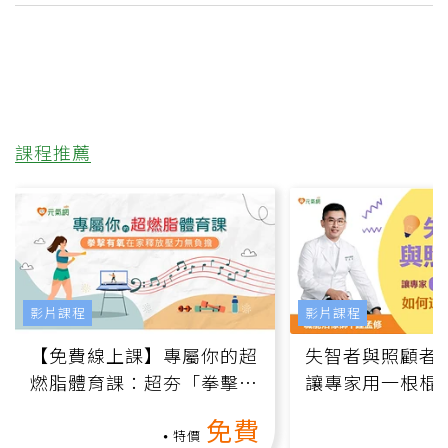
課程推薦
影片課程
影片課程
【免費線上課】專屬你的超
失智者與照顧者
燃脂體育課：超夯「拳擊有
讓專家用一根棍
氧」高壓族在家釋放壓力無
何逆轉退化大腦
免費
負擔
課）
特價