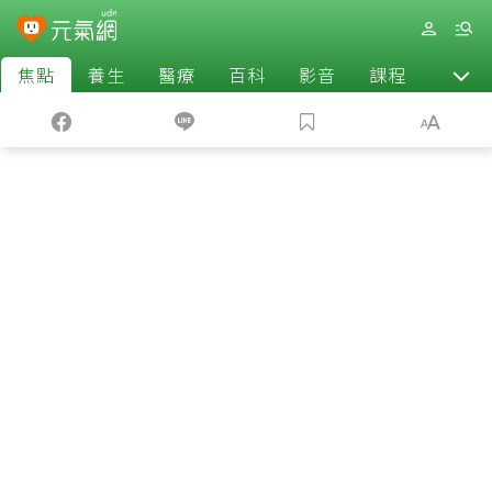
焦點
養生
醫療
百科
影音
課程
退休