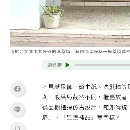
位於台北北市北投區的漢藥局，其內部擺設與一般藥局截
聽健康
不見紙尿褲、衛生紙、洗髮精等
與一般藥局截然不同，櫃臺放著
後面櫥櫃採仿古設計，宛如傳統
麝」、「皇漢補品」等字樣。