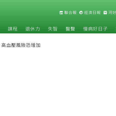
聯合報
經濟日報
河
課程
退休力
失智
醫聲
慢病好日子
，高血壓風險恐增加