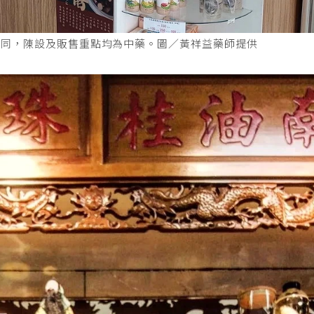
不同，陳設及販售重點均為中藥。圖／黃祥益藥師提供