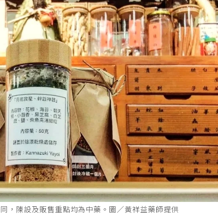
不同，陳設及販售重點均為中藥。圖／黃祥益藥師提供