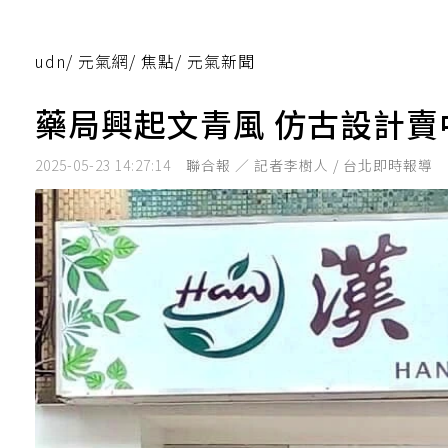
udn
/
元氣網
/
焦點
/
元氣新聞
藥局興起文青風 仿古設計賣
2025-05-23 14:27:14
聯合報 ／ 記者李樹人 / 台北即時報導