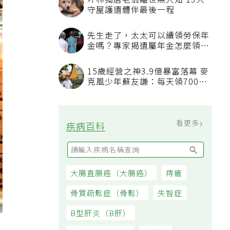
坪林獨居老翁離世無人知 13犬
守屋護遺體伴最後一程
先生走了，太太可以續領勞保年
金嗎？專家揭遺屬年金怎麼領，
看順位還要看資格
15歲經營之神3.9億暴富落幕 麥
克風少年蘇友謙：每天領700元
過日子
看更多
疾病百科
大腸直腸癌（大腸癌）
痔瘡
骨質疏鬆症（骨鬆）
失智症
B型肝炎（B肝）