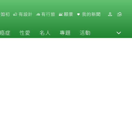
好如初
有設計
有行旅
願景
我的新聞
癌症
性愛
名人
專題
活動