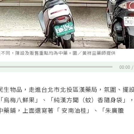
然不同，陳設及販售重點均為中藥。圖／黃祥益藥師提供
00:00
民生物品，走進台北市北投區漢藥局，氛圍、擺
「烏梅八鮮果」、「純漢方聞（蚊）香隨身袋」
中藥鋪，上面還寫著「 安南油桂」、「朱廣膽