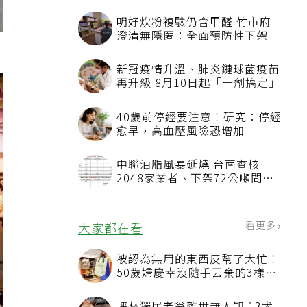
明好炊粉複驗仍含甲醛 竹市府
澄清無隱匿：全面預防性下架
新冠疫情升溫、肺炎鏈球菌疫苗
再升級 8月10日起「一劑搞定」
40歲前停經要注意！研究：停經
愈早，高血壓風險恐增加
中聯油脂風暴延燒 台南查核
2048家業者、下架72公噸問題
油品
看更多
大家都在看
被認為無用的東西反幫了大忙！
50歲婦慶幸沒隨手丟棄的3樣物
品