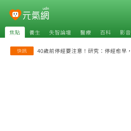
焦點
養生
失智論壇
醫療
百科
影音
40歲前停經要注意！研究：停經愈早
快訊