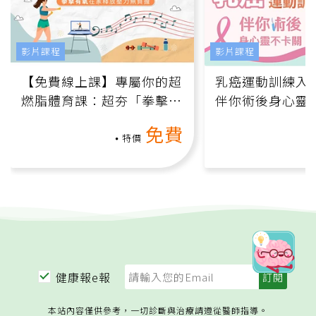
影片課程
影片課程
【免費線上課】專屬你的超
乳癌運動訓練入門
燃脂體育課：超夯「拳擊有
伴你術後身心靈
氧」高壓族在家釋放壓力無
上影音課）
免費
負擔
特價
健康報e報
本站內容僅供參考，一切診斷與治療請遵從醫師指導。