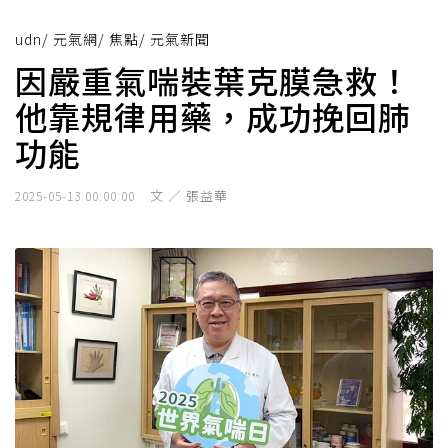
udn
/
元氣網
/
焦點
/
元氣新聞
因嚴重氣喘裝葉克膜急救！
他靠規律用藥，成功挽回肺
功能
文 ／ 張益華
2025-05-13 00:00:00