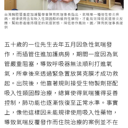
台灣胸腔暨重症加護醫學會陳育民理事長指出，氣喘是一種慢性發炎疾
病，規律使用含有吸入性類固醇的維持性藥物，才能有效降低氣道發炎反
應，幫助患者維持穩定的氣道狀態，降低發作風險。圖／陳育民理事長提
供
五十歲的一位先生去年五月因急性氣喘發
作，而插管住進加護病房，期間一度因為氣
管嚴重阻塞，導致呼吸器無法順利打進氧
氣，所幸後來透過緊急置放葉克膜才成功救
起。出院後，他靠著規則接受生物製劑搭配
吸入性類固醇治療，總算使得氣喘獲得妥善
控制，肺功能也逐漸恢復至正常水準。事實
上，像他這樣因未能規律使用吸入性藥物，
導致氣喘反覆發作而住院治療的案例並不在