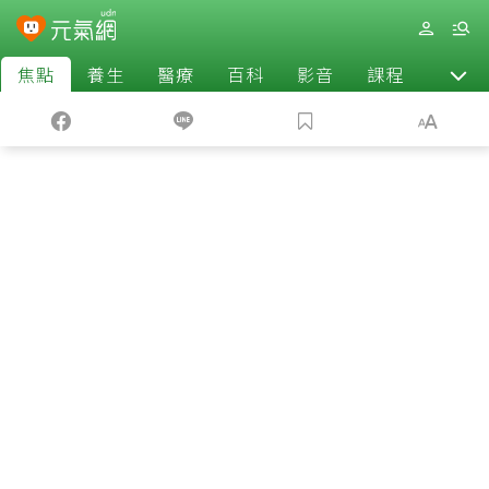
焦點
養生
醫療
百科
影音
課程
退休