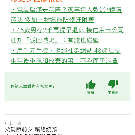
‧電風扇滿是灰塵？家事達人教1分鐘清
潔法 多加一物還能防髒汙附著
‧45歲男存2千萬提早退休 接信用卡公司
通知「淚回職場」：有錢也碰壁
‧用千元手機、拒絕社群網站 48歲社長
中年後重視和放棄的事：不為面子消費
這篇文章對你有幫助嗎?
實用
不實用
上一篇
父親節前夕 賴總統預