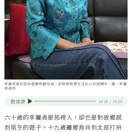
李麗貞提前退休返鄉照顧母親，卻發現苑裡生活比以前還精采。圖／李麗
貞提供
聽健康
00:00
/
00:00
六十歲的李麗貞是苑裡人，卻也是對故鄉感
到陌生的遊子。十九歲離鄉背井到北部打拚