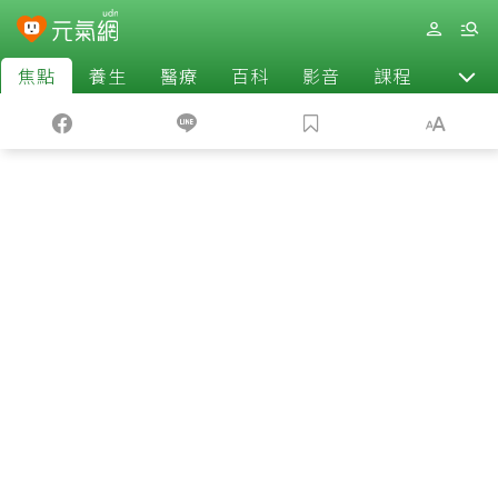
焦點
養生
醫療
百科
影音
課程
退休