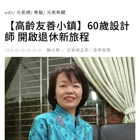
udn
/
元氣網
/
焦點
/
元氣新聞
【高齡友善小鎮】60歲設計
師 開啟退休新旅程
聯合報 ／ 記者楊孟蓉／苗栗報導
2025-04-19 02:19:33