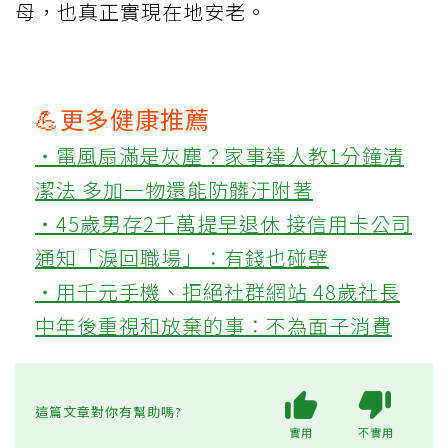
母，也真正實現在地安老。
💪更多健康推薦
‧電風扇滿是灰塵？家事達人教1分鐘清
潔法 多加一物還能防髒汙附著
‧45歲男存2千萬提早退休 接信用卡公司
通知「淚回職場」：有錢也碰壁
‧用千元手機、拒絕社群網站 48歲社長
中年後重視和放棄的事：不為面子消費
這篇文章對你有幫助嗎?
實用
不實用