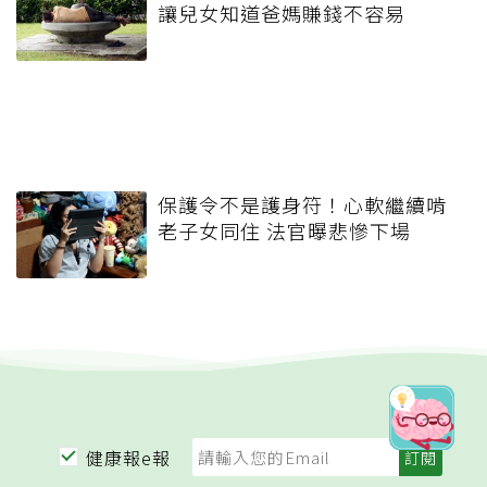
讓兒女知道爸媽賺錢不容易
保護令不是護身符！心軟繼續啃
老子女同住 法官曝悲慘下場
健康報e報