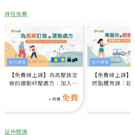
課程推薦
影片課程
影片課程
【免費線上課】為高壓族定
【免費線上課】
做的運動紓壓處方：加入行
燃脂體育課：超
動、增肌、互動元素，0基
氧」高壓族在家
免費
礎也能做！
負擔
特價
延伸閱讀