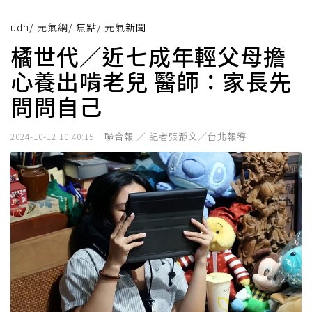
udn
/
元氣網
/
焦點
/
元氣新聞
橘世代／近七成年輕父母擔
心養出啃老兒 醫師：家長先
問問自己
聯合報 ／ 記者張瀞文／台北報導
2024-10-12 10:40:15