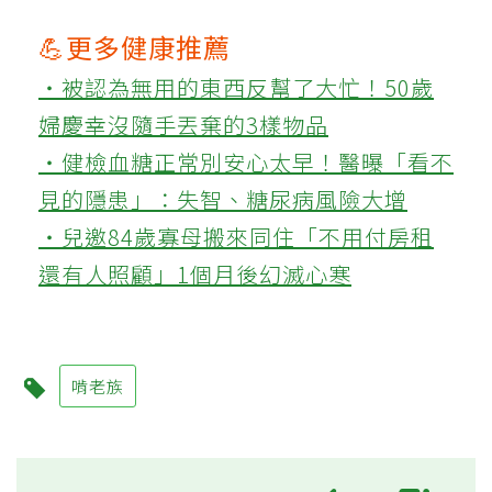
💪更多健康推薦
‧被認為無用的東西反幫了大忙！50歲
婦慶幸沒隨手丟棄的3樣物品
‧健檢血糖正常別安心太早！醫曝「看不
見的隱患」：失智、糖尿病風險大增
‧兒邀84歲寡母搬來同住「不用付房租
還有人照顧」1個月後幻滅心寒
啃老族