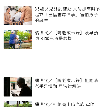
35歲女兒終於結婚 父母卻高興不
起來「出借書房備孕」害怕孫子
的誕生
橘世代／【啃老啟示錄】及早預
防 別當兒孫提款機
橘世代／【啃老啟示錄】拒絕啃
老手足情勒 用法律解決
橘世代／杜絕養出啃老族 律師：