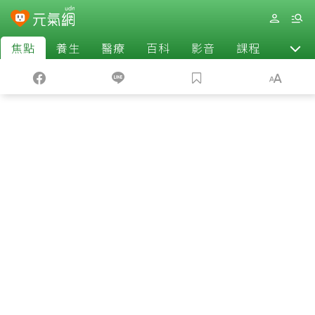
焦點
養生
醫療
百科
影音
課程
退休