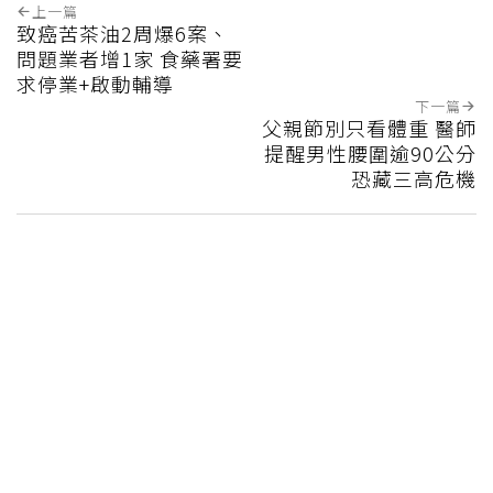
上一篇
致癌苦茶油2周爆6案、
問題業者增1家 食藥署要
求停業+啟動輔導
下一篇
父親節別只看體重 醫師
提醒男性腰圍逾90公分
恐藏三高危機