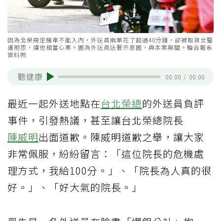
因為北榮規定機車不能入內，外送員兩單花了超過40分鐘，卻被取貨女醫
護抱怨，讓他相當心寒。圖為外送員送餐示意圖，與本案無關。聯合報系
資料照
聽健康
00:00
/
00:00
最近一起外送地點在
台北榮總
的外送員負評
事件，引發熱議，甚至讓台北榮總院長
陳威明
出面道歉。陳威明道歉之舉，讓大家
非常佩服，紛紛留言：「這位院長的危機處
理方式，我給100分。」、「院長為人真的很
好。」、「好大氣的院長。」