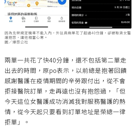
因為北榮規定機車不能入內，外送員兩單花了超過40分鐘，卻被取貨女醫
護抱怨，讓他相當心寒。
圖／爆怨公社
兩單一共花了快40分鐘，還不包括第二單走
出去的時間，原po表示，以前總是抱著回饋
感謝醫護在疫情期間的辛勞跟付出，從不會
拒接醫院訂單，走再遠也沒有抱怨過，「但
今天這位女醫護成功消滅我對服務醫護的熱
情，從今天起只要看到訂單地址是榮總一律
拒單」。