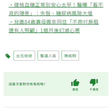
‧健檢血糖正常別安心太早！醫曝「看不
見的隱患」：失智、糖尿病風險大增
‧兒邀84歲寡母搬來同住「不用付房租
還有人照顧」1個月後幻滅心寒
台北榮總
醫護人員
陳威明
這篇文章對你有幫助嗎?
實用
不實用