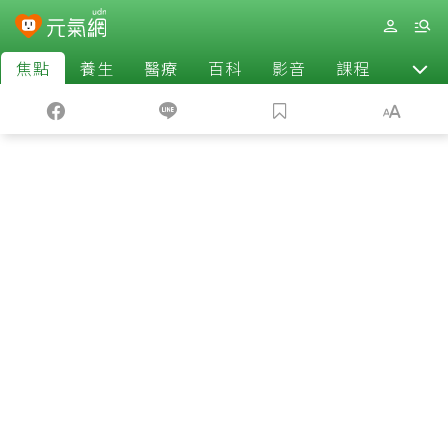
焦點
養生
醫療
百科
影音
課程
退休