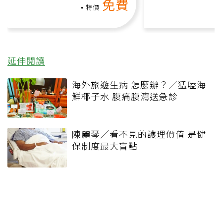
免費
負擔
特價
延伸閱讀
海外旅遊生病 怎麼辦？／猛嗑海
鮮椰子水 腹痛腹瀉送急診
陳麗琴／看不見的護理價值 是健
保制度最大盲點