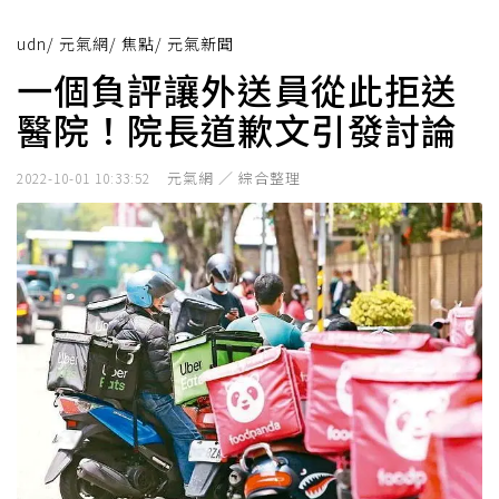
udn
/
元氣網
/
焦點
/
元氣新聞
一個負評讓外送員從此拒送
醫院！院長道歉文引發討論
元氣網 ／ 綜合整理
2022-10-01 10:33:52