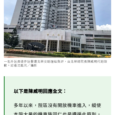
一名外送員徒步送餐遭北榮女助理給負評，台北榮總院長陳威明代她致
歉。記者沈能元／攝影
以下是陳威明回應全文：
多年以來，院區沒有開放機車進入，縱使
本院大量的機車族同仁也是遵循此原則，