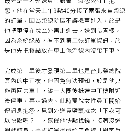
最先是一名外送員在臉書「爆怨公社」抱
怨，他在當天上午9點40分接了兩張來自榮總
的訂單，因為榮總院區不讓機車進入，於是
他把車停在院區外再走進去，送到長青樓，
因為系統緣故，看不到第二張訂單資訊，於
是他先把餐點放在車上保溫袋內沒帶下車。
完成第一單後才發現第二單也是台北榮總院
區內的中正樓，但因為無法預知，於是他只
能再回去車上，繞一大圈後抵達中正樓附近
後停車，再走過去。此時醫院女性員工開始
傳訊息抱怨，見到外送員劈頭就念「下次可
以快點嗎？」，還催他快點找錢，接著沒道
謝就轉身，完成訂單後還給了負評「對客戶