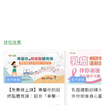
課程推薦
影片課程
影片課程
【免費線上課】專屬你的超
乳癌運動訓練入門
燃脂體育課：超夯「拳擊有
伴你術後身心靈
氧」高壓族在家釋放壓力無
上影音課）