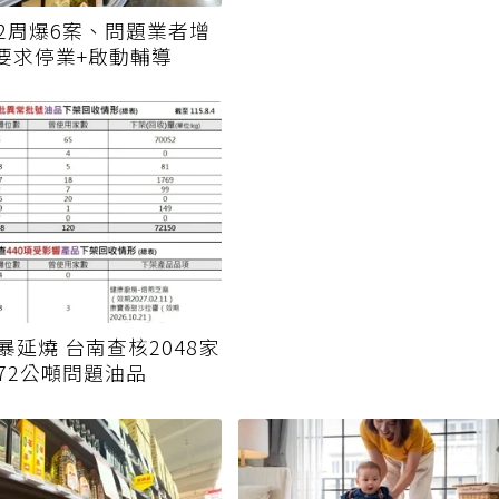
2周爆6案、問題業者增
署要求停業+啟動輔導
暴延燒 台南查核2048家
72公噸問題油品