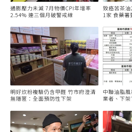
通膨壓力未減 7月物價CPI年增率
致癌苦茶油
2.54% 連三個月破警戒線
1家 食藥
明好炊粉複驗仍含甲醛 竹市府澄清
中聯油脂風
無隱匿：全面預防性下架
業者、下架