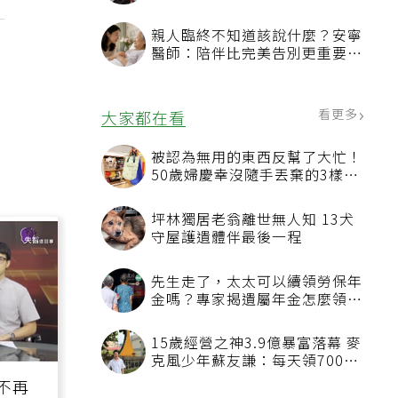
多
率2.54% 連三個月破警戒線
親人臨終不知道該說什麼？安寧
醫師：陪伴比完美告別更重要，
4句話值得及早說出口
看更多
大家都在看
被認為無用的東西反幫了大忙！
50歲婦慶幸沒隨手丟棄的3樣物
品
坪林獨居老翁離世無人知 13犬
守屋護遺體伴最後一程
先生走了，太太可以續領勞保年
金嗎？專家揭遺屬年金怎麼領，
看順位還要看資格
15歲經營之神3.9億暴富落幕 麥
克風少年蘇友謙：每天領700元
過日子