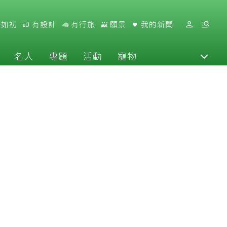
好如初
有設計
有行旅
願景
我的新聞
名人
專題
活動
寵物