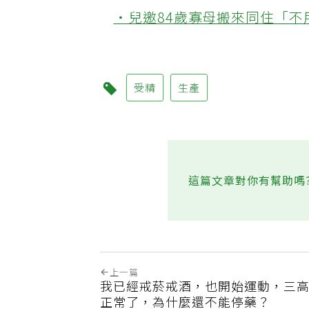
‧兒邀84歲寡母搬來同住「
受精
生產
這篇文章對你有幫助嗎
上一篇
我已經戒菸戒酒，也開始運動，三