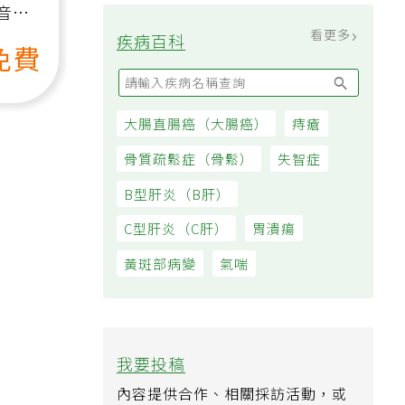
不再
音
看更多
疾病百科
免費
大腸直腸癌（大腸癌）
痔瘡
骨質疏鬆症（骨鬆）
失智症
B型肝炎（B肝）
C型肝炎（C肝）
胃潰瘍
黃斑部病變
氣喘
我要投稿