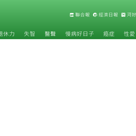
聯合報
經濟日報
河
退休力
失智
醫聲
慢病好日子
癌症
性愛