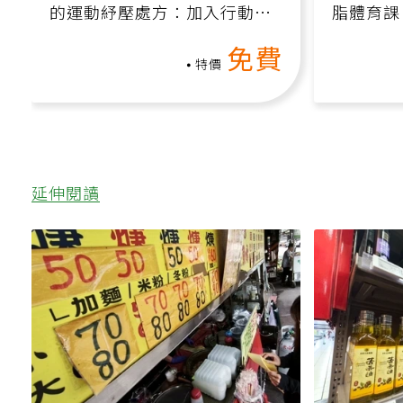
【免費線上課】為高壓族定做
【免費線
的運動紓壓處方：加入行動、
脂體育課
增肌、互動元素，0基礎也能
高壓族在
免費
做！
特價
延伸閱讀