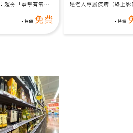
上課】專屬你的超燃
十大警訊要注意！失智症
：超夯「拳擊有氧」
是老人專屬疾病（線上影
家釋放壓力無負擔
課）
免費
特價
特價