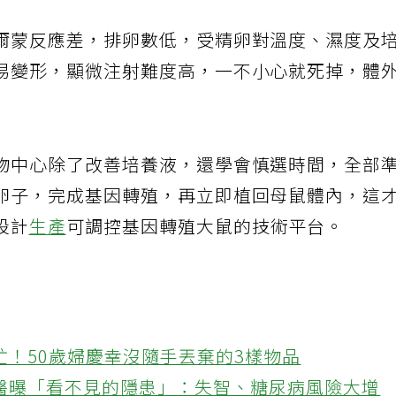
爾蒙反應差，排卵數低，受精卵對溫度、濕度及
易變形，顯微注射難度高，一不小心就死掉，體
物中心除了改善培養液，還學會慎選時間，全部
卵子，完成基因轉殖，再立即植回母鼠體內，這
設計
生產
可調控基因轉殖大鼠的技術平台。
忙！50歲婦慶幸沒隨手丟棄的3樣物品
醫曝「看不見的隱患」：失智、糖尿病風險大增