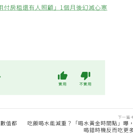
不用付房租還有人照顧」1個月後幻滅心寒
?
實用
不實用
下一篇
高數值都
吃飯喝水能減重？「喝水黃金時間點」曝