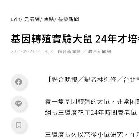
udn
/
元氣網
/
焦點
/
醫藥新聞
基因轉殖實驗大鼠 24年才
2014-09-23 14:19:13
聯合新聞網 ／ 聯合新聞網
【聯合晚報╱記者林進修╱台北
養一隻基因轉殖的大鼠，非常困
組長王繼廣花了24年時間養老
王繼廣長久以來從小鼠研究，在