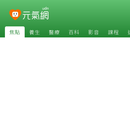
焦點
養生
醫療
百科
影音
課程