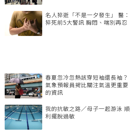
名人猝逝「不是一夕發生」 醫：
猝死前5大警訊 胸悶、喘別再忍
春夏忽冷忽熱該穿短袖還長袖？
氣象預報員揭比關注氣溫更重要
的資訊
我的抗敏之路／母子一起游泳 順
利擺脫過敏