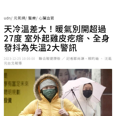
udn
/
元氣網
/
醫療
/
心臟血管
天冷溫差大！暖氣別開超過
27度 室外起雞皮疙瘩、全身
發抖為失溫2大警訊
聯合報健康版 ／ 記者鄒尚謙、賴昀岫 、 沈能
2023-12-25 10:00:00
元台北報導