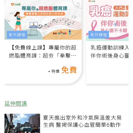
影片課程
影片課程
【免費線上課】專屬你的超
乳癌運動訓練入門
燃脂體育課：超夯「拳擊有
伴你術後身心靈
氧」高壓族在家釋放壓力無
上影音課）
免費
負擔
特價
延伸閱讀
夏天進出室外和冷氣房溫差大易
生病 醫揭保護心血管簡單6動作