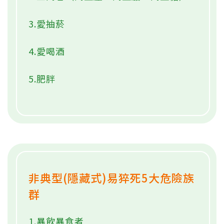
3.愛抽菸
4.愛喝酒
5.肥胖
非典型(隱藏式)易猝死5大危險族
群
1.暴飲暴食者