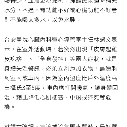
喝得少，血液更為黏稠，提醒民眾適時補充
水分，不過，腎功能不好或心臟功能不好者
則不能喝太多水，以免水腫。
台安醫院心臟內科暨心導管室主任林謂文表
示，在室外活動時，若突然出現「皮膚起雞
皮疙瘩」、「全身發抖」等兩大症狀，就是
身體失溫警訊，必須立刻添加衣物，盡速躲
到室內或車內，因為室內溫度比戶外溫度高
出攝氏3至5度，車內應打開暖氣，讓身體回
溫，藉此降低心肌梗塞、中風或猝死等危
機。
林謂文強調，寒流或冷氣團來襲時，最好禦