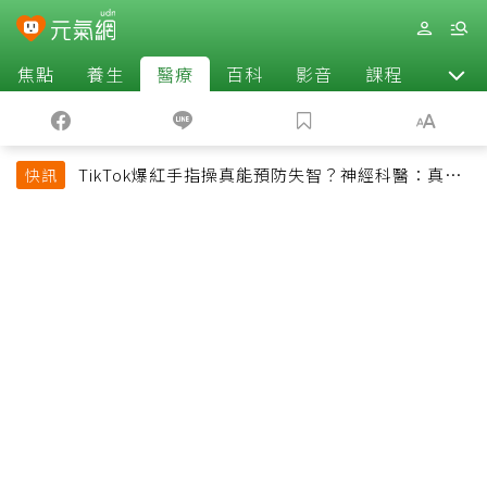
焦點
養生
醫療
百科
影音
課程
退休
TikTok爆紅手指操真能預防失智？神經科醫：真正
快訊
該做的是4件事