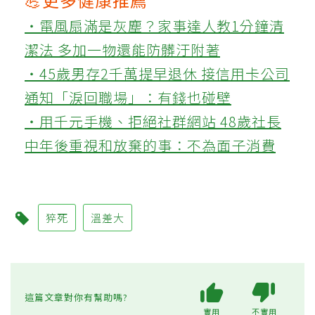
‧電風扇滿是灰塵？家事達人教1分鐘清
潔法 多加一物還能防髒汙附著
‧45歲男存2千萬提早退休 接信用卡公司
通知「淚回職場」：有錢也碰壁
‧用千元手機、拒絕社群網站 48歲社長
中年後重視和放棄的事：不為面子消費
猝死
溫差大
這篇文章對你有幫助嗎?
實用
不實用