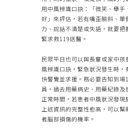
常不同的徵狀，或疑似中風的可
用中風辨識口訣：「微笑、舉手
好」來評估，若有嘴歪臉斜、單
力、說話不清楚或失語，就要把
緊求救119送醫。
民眾平日也可以與長輩或家中孩
風辨識口訣，緊急狀況發生時，
快警覺並求援。務必要告知到場1
員，過去用藥病史、用藥紀錄及
正常時間，若患者中風狀況發現
上述資訊的完整性愈高，可以幫
者腦部損傷的機率。