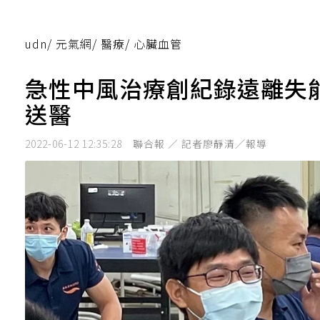
udn
/
元氣網
/
醫療
/
心臟血管
急性中風治療創紀錄遠離失能
送醫
2022-06-12 12:35:28
聯合報 ／ 記者廖靜清／報導