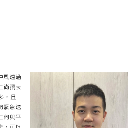
中風透過
江尚孺表
多，且
夠緊急送
任何與平