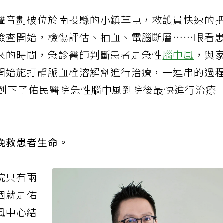
聲音劃破位於南投縣的小鎮草屯，救護員快速的
檢查開始，檢傷評估、抽血、電腦斷層……眼看
來的時間，急診醫師判斷患者是急性
腦中風
，與
開始施打靜脈血栓溶解劑進行治療，一連串的過
，創下了佑民醫院急性腦中風到院後最快進行治療
挽救患者生命。
院只有兩
個就是佑
風中心結