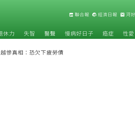
聯合報
經濟日報
河
退休力
失智
醫聲
慢病好日子
癌症
性愛
補越慘真相：恐欠下疲勞債