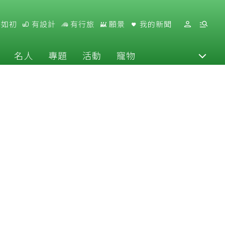
好如初
有設計
有行旅
願景
我的新聞
名人
專題
活動
寵物