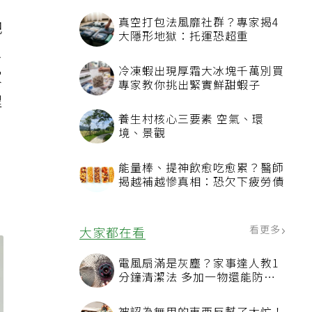
把
患
家
程