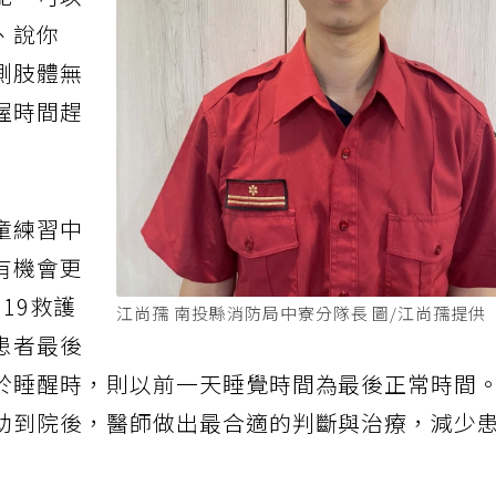
能，可以
、說你
側肢體無
握時間趕
童練習中
有機會更
19救護
江尚孺 南投縣消防局中寮分隊長 圖/江尚孺提供
患者最後
於睡醒時，則以前一天睡覺時間為最後正常時間
助到院後，醫師做出最合適的判斷與治療，減少