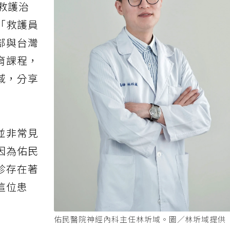
救護治
「救護員
部與台灣
育課程，
域，分享
並非常見
因為佑民
診存在著
這位患
佑民醫院神經內科主任林圻域。圖／林圻域提供