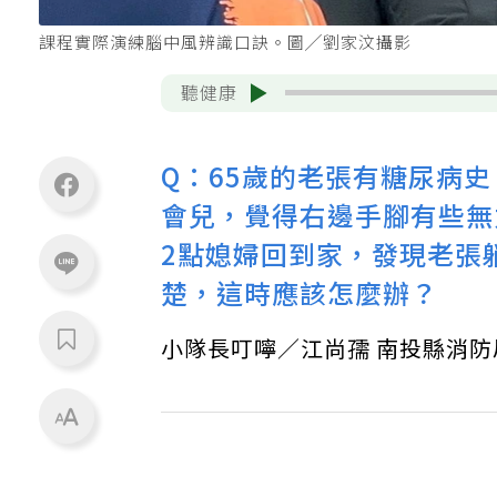
課程實際演練腦中風辨識口訣。圖╱劉家汶攝影
聽健康
Q：65歲的老張有糖尿病
會兒，覺得右邊手腳有些無
2點媳婦回到家，發現老張
楚，這時應該怎麼辦？
小隊長叮嚀／江尚孺 南投縣消