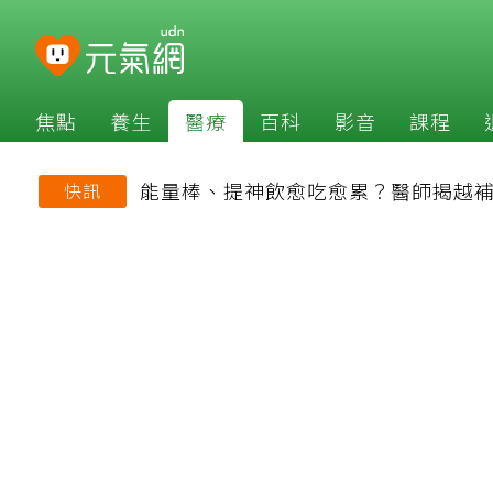
焦點
養生
醫療
百科
影音
課程
能量棒、提神飲愈吃愈累？醫師揭越
快訊