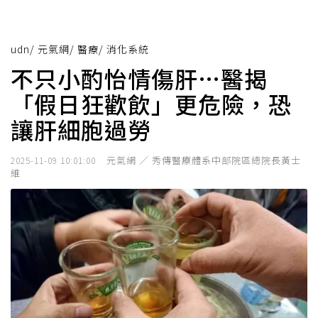
udn
/
元氣網
/
醫療
/
消化系統
不只小酌怡情傷肝…醫揭
「假日狂歡飲」更危險，恐
讓肝細胞過勞
元氣網 ／ 秀傳醫療體系中部院區總院長黃士
2025-11-09 10:01:00
維