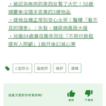
‧被認為無用的東西反幫了大忙！50歲
婦慶幸沒隨手丟棄的3樣物品
‧健檢血糖正常別安心太早！醫曝「看不
見的隱患」：失智、糖尿病風險大增
‧兒邀84歲寡母搬來同住「不用付房租
還有人照顧」1個月後幻滅心寒
C型肝炎
脂肪肝
傷肝
酒精
這篇文章對你有幫助嗎?
實用
不實用