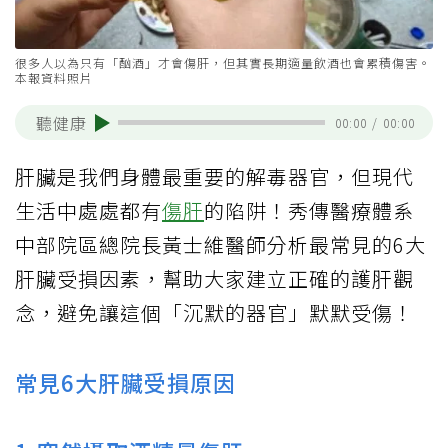
很多人以為只有「酗酒」才會傷肝，但其實長期適量飲酒也會累積傷害。
本報資料照片
聽健康
00:00
/
00:00
肝臟是我們身體最重要的解毒器官，但現代
生活中處處都有
傷肝
的陷阱！秀傳醫療體系
中部院區總院長黃士維醫師分析最常見的6大
肝臟受損因素，幫助大家建立正確的護肝觀
念，避免讓這個「沉默的器官」默默受傷！
常見6大肝臟受損原因