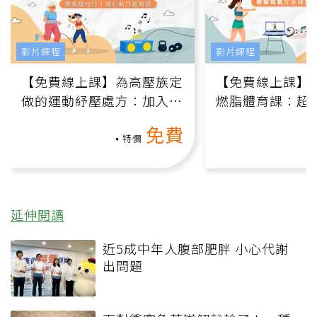
影片課程
影片課程
【免費線上課】為高壓族定
【免費線上課】
做的運動紓壓處方：加入行
燃脂體育課：超
動、增肌、互動元素，0基
氧」高壓族在家
免費
礎也能做！
負擔
特價
延伸閱讀
近5成中年人腹部肥胖 小心代謝
出問題