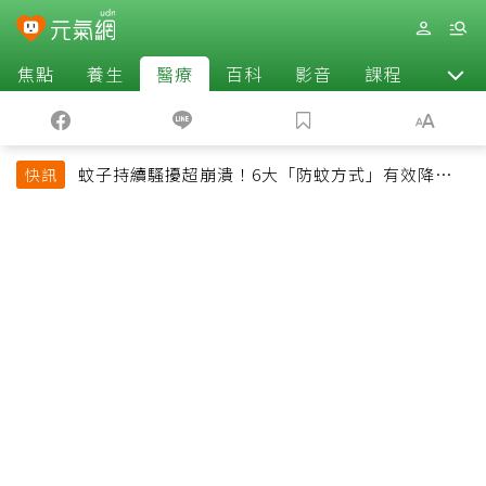
焦點
養生
醫療
百科
影音
課程
退休
蚊子持續騷擾超崩潰！6大「防蚊方式」有效降低被
快訊
叮機率