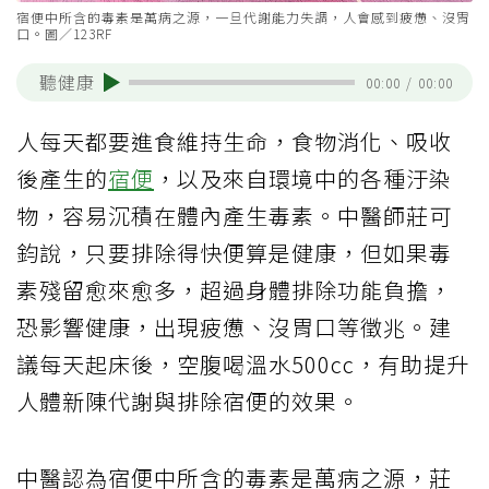
宿便中所含的毒素是萬病之源，一旦代謝能力失調，人會感到疲憊、沒胃
口。圖／123RF
聽健康
00:00
/
00:00
人每天都要進食維持生命，食物消化、吸收
後產生的
宿便
，以及來自環境中的各種汙染
物，容易沉積在體內產生毒素。中醫師莊可
鈞說，只要排除得快便算是健康，但如果毒
素殘留愈來愈多，超過身體排除功能負擔，
恐影響健康，出現疲憊、沒胃口等徵兆。建
議每天起床後，空腹喝溫水500cc，有助提升
人體新陳代謝與排除宿便的效果。
中醫認為宿便中所含的毒素是萬病之源，莊