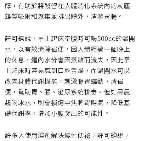
醇，有助於將殘留在人體消化系統內的灰塵
雜質吸附和聚集並排出體外，清滌胃腸。
莊可鈞說，早上起床空腹時可喝500cc的溫開
水，以有效清除宿便，因人體經過一個晚上
的休息，體內水分會因蒸散而流失，因此早
上起床時容易感到口乾舌燥，而溫開水可以
改善身體代謝機能，刺激腸胃蠕動，清宿
便，幫助胃、腸、泌尿系統排毒。但如果晨
起喝冰水，則會損傷中焦脾胃陽氣，降低基
礎代謝率，增加小腹突出的可能性。
許多人使用瀉劑解決慢性便祕，莊可鈞說，