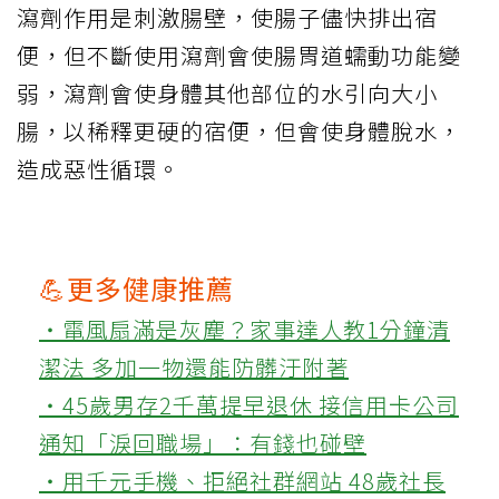
瀉劑作用是刺激腸壁，使腸子儘快排出宿
便，但不斷使用瀉劑會使腸胃道蠕動功能變
弱，瀉劑會使身體其他部位的水引向大小
腸，以稀釋更硬的宿便，但會使身體脫水，
造成惡性循環。
💪更多健康推薦
‧電風扇滿是灰塵？家事達人教1分鐘清
潔法 多加一物還能防髒汙附著
‧45歲男存2千萬提早退休 接信用卡公司
通知「淚回職場」：有錢也碰壁
‧用千元手機、拒絕社群網站 48歲社長