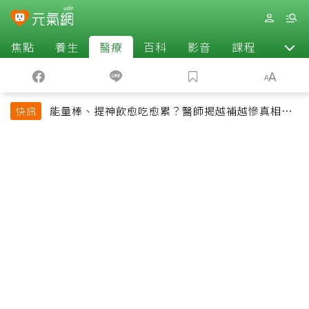
焦點
養生
醫療
百科
影音
課程
退休
能量棒、提神飲愈吃愈累？醫師揭越補越慘真相：
快訊
恐欠下疲勞債