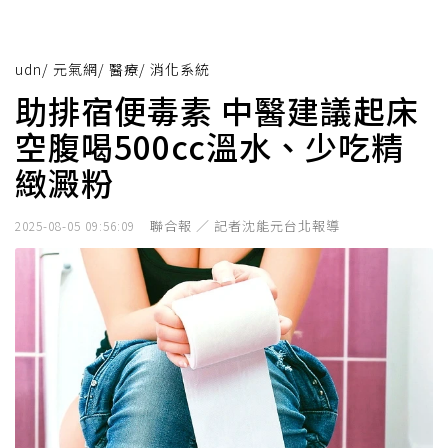
udn
/
元氣網
/
醫療
/
消化系統
助排宿便毒素 中醫建議起床
空腹喝500cc溫水、少吃精
緻澱粉
聯合報 ／ 記者沈能元台北報導
2025-08-05 09:56:09