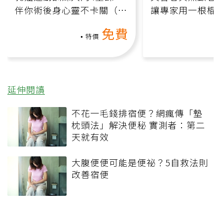
伴你術後身心靈不卡關（線
讓專家用一根棍
上影音課）
何逆轉退化大腦
免費
課）
特價
延伸閱讀
不花一毛錢排宿便？網瘋傳「墊
枕頭法」解決便秘 實測者：第二
天就有效
大腹便便可能是便祕？5自救法則
改善宿便