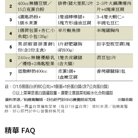
增肌減脂一周蛋白質攝取菜單（每日7份蛋白質） 資料來源╱粘曉菁醫
師、好心肝門診中心營養師吳芃彧
精華 FAQ