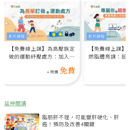
影片課程
影片課程
【免費線上課】為高壓族定
【免費線上課】
做的運動紓壓處方：加入行
燃脂體育課：超
動、增肌、互動元素，0基
氧」高壓族在家
免費
礎也能做！
負擔
特價
延伸閱讀
脂肪肝不理，可能變肝硬化、肝
癌！預防及改善4關鍵