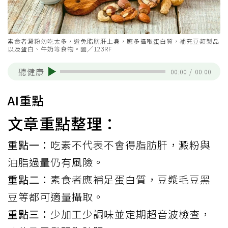
素食者澱粉勿吃太多，避免脂肪肝上身，應多攝取蛋白質，補充豆類製品
以及蛋白、牛奶等食物。圖╱123RF
聽健康
00:00
/
00:00
AI重點
文章重點整理：
重點一：
吃素不代表不會得脂肪肝，澱粉與
油脂過量仍有風險。
重點二：
素食者應補足蛋白質，豆漿毛豆黑
豆等都可適量攝取。
重點三：
少加工少調味並定期超音波檢查，