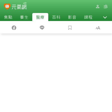
焦點
養生
醫療
百科
影音
課程
退休