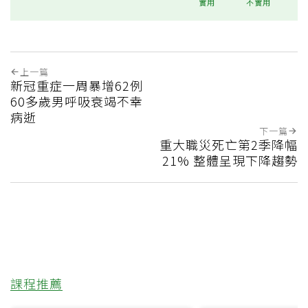
實用
不實用
上一篇
新冠重症一周暴增62例
60多歲男呼吸衰竭不幸
病逝
下一篇
重大職災死亡第2季降幅
21% 整體呈現下降趨勢
課程推薦