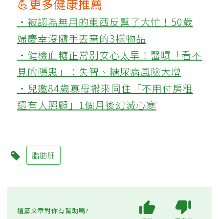
💪更多健康推薦
‧被認為無用的東西反幫了大忙！50歲
婦慶幸沒隨手丟棄的3樣物品
‧健檢血糖正常別安心太早！醫曝「看不
見的隱患」：失智、糖尿病風險大增
‧兒邀84歲寡母搬來同住「不用付房租
還有人照顧」1個月後幻滅心寒
脂肪肝
這篇文章對你有幫助嗎?