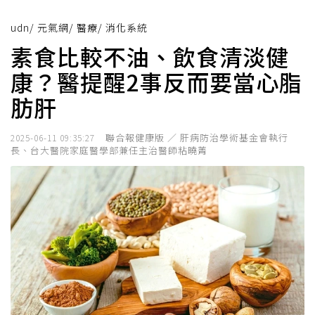
udn
/
元氣網
/
醫療
/
消化系統
素食比較不油、飲食清淡健
康？醫提醒2事反而要當心脂
肪肝
聯合報健康版 ／ 肝病防治學術基金會執行
2025-06-11 09:35:27
長、台大醫院家庭醫學部兼任主治醫師粘曉菁