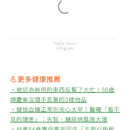
Table Chart
Infogram
💪更多健康推薦
‧被認為無用的東西反幫了大忙！50歲
婦慶幸沒隨手丟棄的3樣物品
‧健檢血糖正常別安心太早！醫曝「看不
見的隱患」：失智、糖尿病風險大增
‧兒邀84歲寡母搬來同住「不用付房租