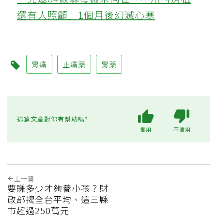
還有人照顧」1個月後幻滅心寒
胃痛
止痛藥
胃藥
這篇文章對你有幫助嗎?
實用
不實用
上一篇
要賺多少才夠養小孩？財
政部揭全台平均、這三縣
市超過250萬元