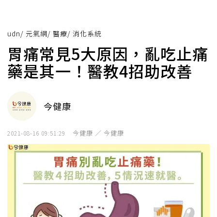
udn
/
元氣網
/
醫療
/
消化系統
胃痛常見5大原因，亂吃止痛
藥是其一！醫教4招助改善
今健康
今健康 ／ 今健康
2021-08-16 09:51:29