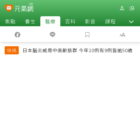
焦點
養生
醫療
百科
影音
課程
退休
日本腦炎威脅中高齡族群 今年10例有9例皆逾50歲
快訊