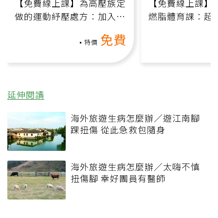
【免費線上課】為高壓族定
【免費線上課】
做的運動紓壓處方：加入行
燃脂體育課：超
動、增肌、互動元素，0基
氧」高壓族在家
免費
礎也能做！
負擔
特價
延伸閱讀
海外旅遊生病怎麼辦／遊江南腳
踝扭傷 從此急救包隨身
海外旅遊生病怎麼辦／太嗨不慎
扭傷腳 幸好團員有醫師