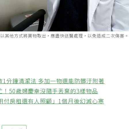
再以其他方式將異物取出，應盡快送醫處理，以免造成二次傷害
教1分鐘清潔法 多加一物還能防髒汙附著
忙！50歲婦慶幸沒隨手丟棄的3樣物品
不用付房租還有人照顧」1個月後幻滅心寒