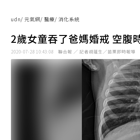
udn
/
元氣網
/
醫療
/
消化系統
2歲女童吞了爸媽婚戒 空腹
2020-07-28 10:43:08
聯合報 ／ 記者胡蓬生／苗栗即時報導