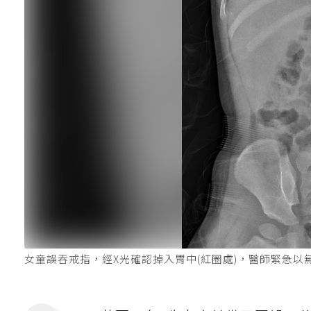
女童誤吞戒指，經X光確認掉入胃中(紅圈處)，醫師緊急