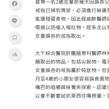
苗栗一名2歲女童前幾天因誤吞
戒指已掉到胃部，必須進行無痛
能還殘留食物，因此經麻醉醫師
吸道以防嗆入嘔吐物，經多次以
女童誤吞的戒指取出。
大千綜合醫院肝膽腸胃科醫師林
鏡取出的物品，包括尖銳物、電
女童誤吞的戒指屬於鈍狀物，但
月至4歲的小朋友很容易誤食異
嘴巴的咀嚼與味覺來探索、認識
以會不斷嘗試抓東西往嘴裡塞，