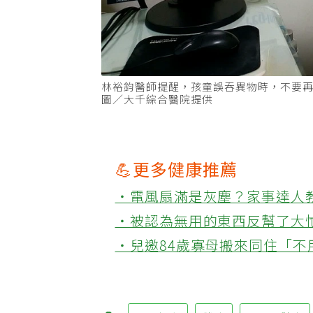
林裕鈞醫師提醒，孩童誤吞異物時，不要
圖／大千綜合醫院提供
💪更多健康推薦
‧電風扇滿是灰塵？家事達人
‧被認為無用的東西反幫了大
‧兒邀84歲寡母搬來同住「