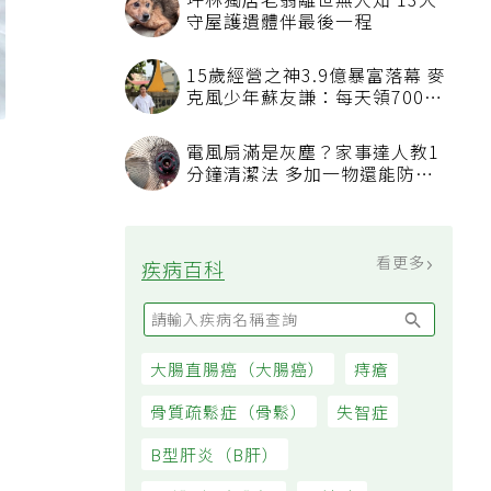
坪林獨居老翁離世無人知 13犬
守屋護遺體伴最後一程
15歲經營之神3.9億暴富落幕 麥
克風少年蘇友謙：每天領700元
過日子
。
電風扇滿是灰塵？家事達人教1
分鐘清潔法 多加一物還能防髒
汙附著
看更多
疾病百科
大腸直腸癌（大腸癌）
痔瘡
骨質疏鬆症（骨鬆）
失智症
B型肝炎（B肝）