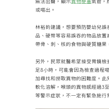
無法出聲，顯示
異物梗塞
氣管，
或嘔出。
林裕鈞建議，想要預防嬰幼兒誤
品、硬幣等容易誤吞的物品放置
帶骨、刺、核的食物與硬質糖果
另外，民眾就醫希望接受胃鏡檢
足8小時，可能會因為檢查過程
加尋找和撈取異物的困難度。此
軟化溶解，喉頭的異物感經過3
等警示症狀，不一定有緊急施行