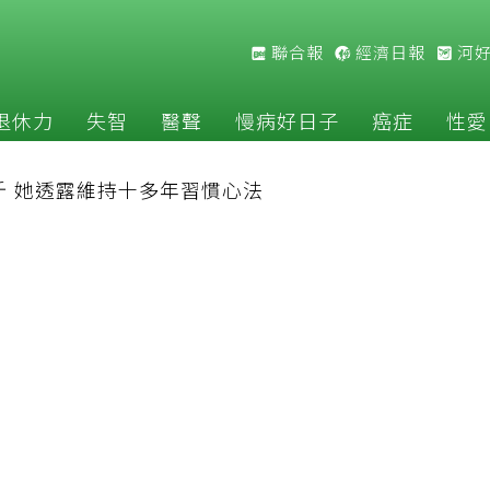
聯合報
經濟日報
河
退休力
失智
醫聲
慢病好日子
癌症
性愛
斤 她透露維持十多年習慣心法