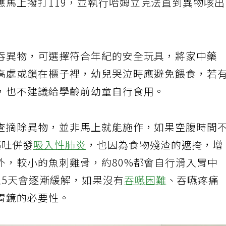
應馬上撥打119，並執行哈姆立克法直到異物咳
吞異物，可選擇符合年紀的安全玩具，將家中藥
高處或鎖在櫃子裡，幼兒哭泣時應避免餵食，若
，也不建議給學齡前幼童自行食用。
查摘除異物，並非馬上就能施作，如果空腹時間
嘔吐併發
吸入性肺炎
，也因為食物殘渣的遮掩，增
外，較小的魚刺雞骨，約80%都會自行滑入胃中
至5天會逐漸緩解，如果沒有
吞嚥困難
、吞嚥疼痛
胃鏡的必要性。