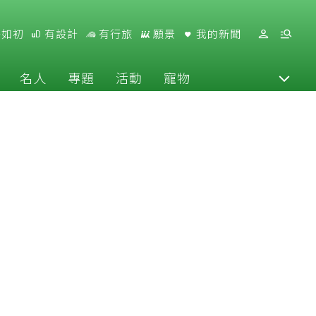
好如初
有設計
有行旅
願景
我的新聞
名人
專題
活動
寵物