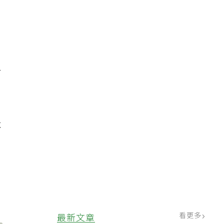
出
有
不
看更多
最新文章