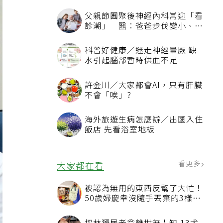
父親節團聚後神經內科常迎「看
診潮」 醫：爸爸步伐變小、站
不起來別只當老化
科普好健康／迷走神經暈厥 缺
水引起腦部暫時供血不足
許金川／大家都會AI，只有肝臟
不會「唉」?
海外旅遊生病怎麼辦／出國入住
飯店 先看浴室地板
看更多
大家都在看
被認為無用的東西反幫了大忙！
50歲婦慶幸沒隨手丟棄的3樣物
品