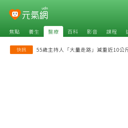
焦點
養生
醫療
百科
影音
課程
55歲主持人「大量走路」減重近10公
快訊