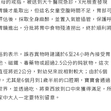
父母的戒指，被送到大千醫院急診，X光檢查發現
胃鏡才能取出，但這名女童空腹時間不足，胃部
評估後，採取全身麻醉，並置入氣管插管，保護
胃鏡進出，分批將胃中食物殘渣撈出，終於順利
裕鈞表示，誤吞異物時建議於6至24小時內接受
池、磁鐵、毒藥物或超過2.5公分的鈍狀物，這次
直徑將近2公分，對幼兒來說相對較大；由於6個
物，尤其是6個月到1歲半前的口腔期，寶寶會通
世界，並透過吃、將東西放到口中來獲得滿足，
家中大人一定要特別留意。