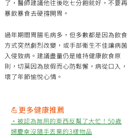
了，醫師建議他往後吃七分飽就好，不要再
暴飲暴食去硬撐開胃。
過年期間胃腸毛病多，但多數都是因為飲食
方式突然劇烈改變，或手部衛生不佳讓病菌
入侵致病。建議盡量仍是維持健康飲食原
則，切莫因為放假而心防鬆懈，病從口入，
壞了年節愉悅心情。
💪更多健康推薦
‧被認為無用的東西反幫了大忙！50歲
婦慶幸沒隨手丟棄的3樣物品