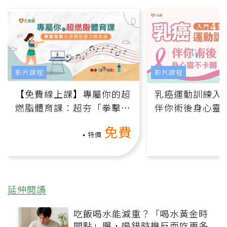
影片課程
影片課程
【免費線上課】專屬你的超
乳癌運動訓練入門
燃脂體育課：超夯「拳擊有
伴你術後身心靈
氧」高壓族在家釋放壓力無
上影音課）
免費
負擔
特價
延伸閱讀
吃飯喝水能減重？「喝水黃金時
間點」曝，喝錯時機反而吃更多