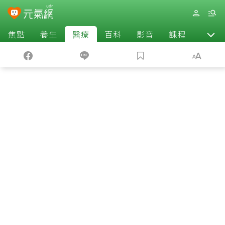
焦點
養生
醫療
百科
影音
課程
退休