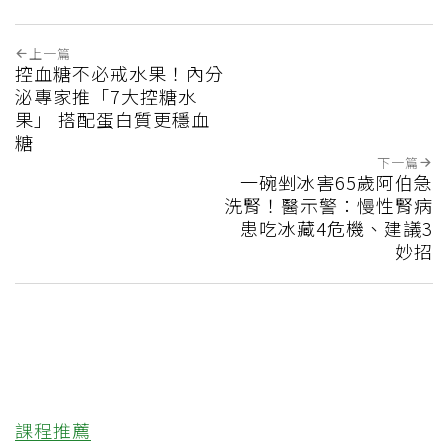
上一篇
控血糖不必戒水果！內分
泌專家推「7大控糖水
果」 搭配蛋白質更穩血
糖
下一篇
一碗剉冰害65歲阿伯急
洗腎！醫示警：慢性腎病
患吃冰藏4危機、建議3
妙招
課程推薦