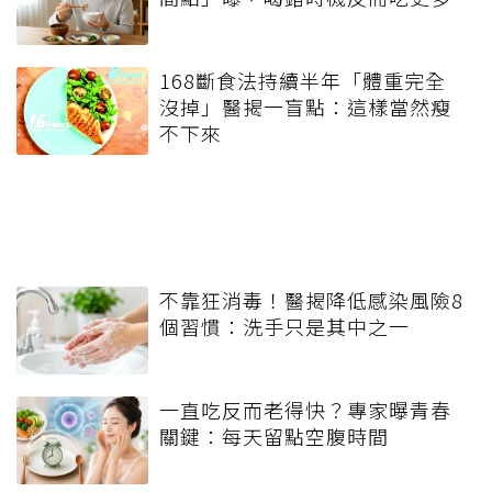
168斷食法持續半年「體重完全
沒掉」醫揭一盲點：這樣當然瘦
不下來
不靠狂消毒！醫揭降低感染風險8
個習慣：洗手只是其中之一
一直吃反而老得快？專家曝青春
關鍵：每天留點空腹時間