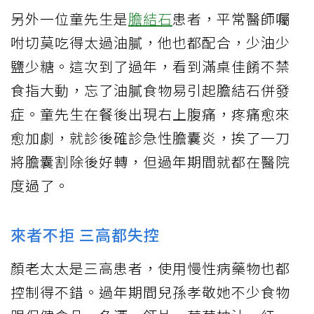
另外一位童先生是
膽結石
患者，平常醫師囑
咐切莫吃得太過油膩，他也都配合，少油少
鹽少糖。這次到了過年，看到滿桌佳餚不禁
食指大動，忘了油膩食物易引起膽結石併發
症。童先生在餐後出現右上腹痛，疼痛愈來
愈加劇，就診後確診急性膽囊炎，挨了一刀
將膽囊割除後好轉，但過年期間就都在醫院
度過了。
來者不拒 三高都失控
顏老太太是三高患者，使用慢性病藥物也都
控制得不錯。過年期間兒孫孝敬她不少食物