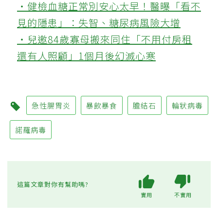
‧健檢血糖正常別安心太早！醫曝「看不
見的隱患」：失智、糖尿病風險大增
‧兒邀84歲寡母搬來同住「不用付房租
還有人照顧」1個月後幻滅心寒
急性腸胃炎
暴飲暴食
膽結石
輪狀病毒
諾羅病毒
這篇文章對你有幫助嗎?
實用
不實用