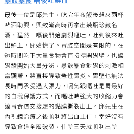
最後一位是邱先生，吃完年夜飯後想來兩杯
啤酒助興，興致漸高時再拿出幾瓶珍藏名
酒，猛然一嗝後開始劇烈嘔吐，吐到後來吐
出鮮血，開始慌了。胃腔空間是有限的，在
短時間吃下大量食物會直接撐開胃壁，也讓
胃酸開始大量分泌，暴飲暴食對胃的刺激相
當顯著，將直接導致急性胃炎。胃壁也無法
長時間承受過大張力，嗝氣跟嘔吐是胃最好
的自我保護方式，而嘔吐時強大的收縮力會
讓胃食道交接處的黏膜撕裂出血。邱先生在
內視鏡治療之後順利將出血止住，幸好沒有
導致食道全層破裂，住院三天就順利出院