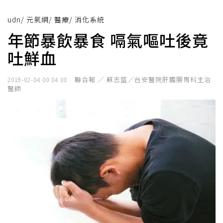
udn
/
元氣網
/
醫療
/
消化系統
年節暴飲暴食 嗝氣嘔吐後竟
吐鮮血
聯合報 ／ 蘇志盛／台安醫院肝膽腸胃科主治
2019-02-04 00:04:00
醫師