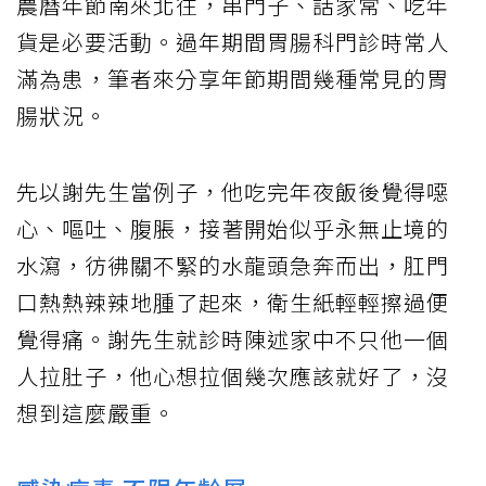
農曆年節南來北往，串門子、話家常、吃年
貨是必要活動。過年期間胃腸科門診時常人
滿為患，筆者來分享年節期間幾種常見的胃
腸狀況。
先以謝先生當例子，他吃完年夜飯後覺得噁
心、嘔吐、腹脹，接著開始似乎永無止境的
水瀉，彷彿關不緊的水龍頭急奔而出，肛門
口熱熱辣辣地腫了起來，衛生紙輕輕擦過便
覺得痛。謝先生就診時陳述家中不只他一個
人拉肚子，他心想拉個幾次應該就好了，沒
想到這麼嚴重。