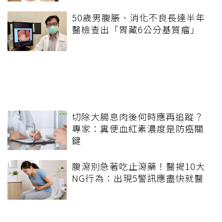
50歲男腹脹、消化不良長達半年
醫檢查出「胃藏6公分基質瘤」
切除大腸息肉後何時應再追蹤？
專家：糞便血紅素濃度是防癌關
鍵
腹瀉別急著吃止瀉藥！醫揭10大
NG行為：出現5警訊應盡快就醫