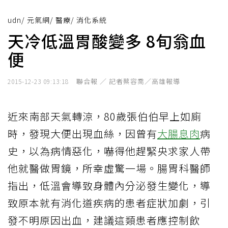
udn
/
元氣網
/
醫療
/
消化系統
天冷低溫胃酸變多 8旬翁血
便
聯合報 ／ 記者蔡容喬／高雄報導
2015-12-23 09:13:18
近來南部天氣轉涼，80歲張伯伯早上如廁
時，發現大便出現血絲，因曾有
大腸息肉
病
史，以為病情惡化，嚇得他趕緊央求家人帶
他就醫做胃鏡，所幸虛驚一場。腸胃科醫師
指出，低溫會導致身體內分泌發生變化，導
致原本就有消化道疾病的患者症狀加劇，引
發不明原因出血，建議這類患者應控制飲