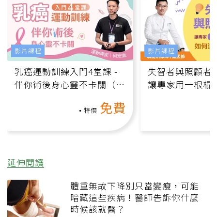
影片課程
影片課程
乳癌運動訓練入門4堂課 -
失智者與照顧者
伴你術後身心靈不卡關（線
讓專家用一根棍
上影音課）
何逆轉退化大腦
免費
課）
特價
延伸閱讀
體重無故下降別只當變瘦，可能
暗藏這些疾病！醫師告訴你什麼
時候該就醫？