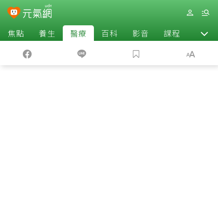
焦點
養生
醫療
百科
影音
課程
退休