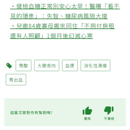
‧健檢血糖正常別安心太早！醫曝「看不
見的隱患」：失智、糖尿病風險大增
‧兒邀84歲寡母搬來同住「不用付房租
還有人照顧」1個月後幻滅心寒
胃酸
大腸息肉
血便
消化性潰瘍
胃出血
這篇文章對你有幫助嗎?
實用
不實用