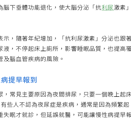
「夜間
頻尿
」，臨床觀察，近九成夜尿患者都屬
為腦下垂體功能退化，使大腦分泌「抗
利尿
激素
表示，隨著年紀增加，「抗利尿激素」分泌也跟
尿液，不停起床上廁所，影響睡眠品質，也提高
管及腦血管疾病的風險。
性病提早報到
眾，常見主要原因為夜間排尿，只要一個晚上起
。有些人不認為夜尿症是疾病，通常是因為頻繁起
重失眠才就診，但延誤就醫，可能讓慢性病提早