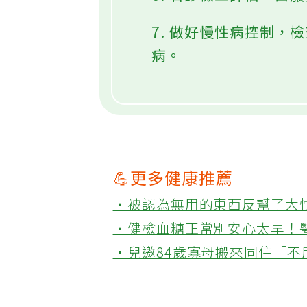
6. 看診檢查評估，口
7. 做好慢性病控制
病。
💪更多健康推薦
‧被認為無用的東西反幫了大
‧健檢血糖正常別安心太早！
‧兒邀84歲寡母搬來同住「