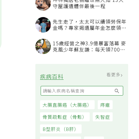
坪林獨居老翁離世無人知 13犬
守屋護遺體伴最後一程
先生走了，太太可以續領勞保年
金嗎？專家揭遺屬年金怎麼領，
看順位還要看資格
15歲經營之神3.9億暴富落幕 麥
克風少年蘇友謙：每天領700元
過日子
看更多
疾病百科
大腸直腸癌（大腸癌）
痔瘡
骨質疏鬆症（骨鬆）
失智症
B型肝炎（B肝）