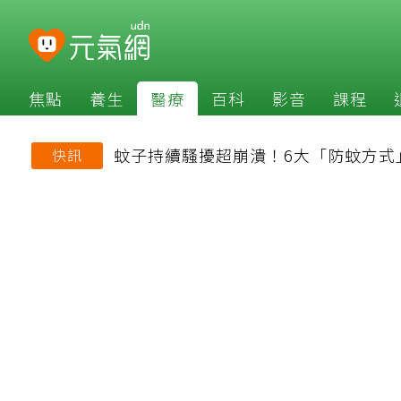
焦點
養生
醫療
百科
影音
課程
蚊子持續騷擾超崩潰！6大「防蚊方式
快訊