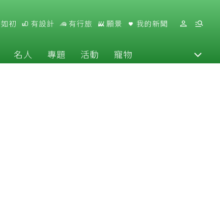
好如初
有設計
有行旅
願景
我的新聞
名人
專題
活動
寵物