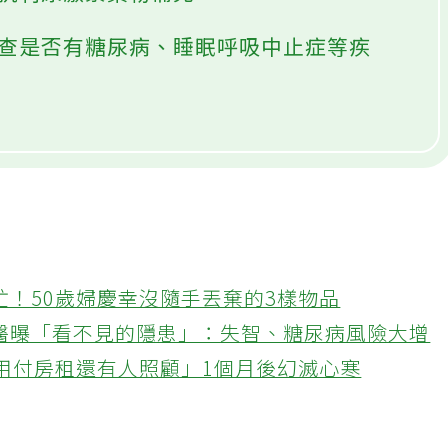
服抗利尿激素藥物補充。
，檢查是否有糖尿病、睡眠呼吸中止症等疾
忙！50歲婦慶幸沒隨手丟棄的3樣物品
醫曝「看不見的隱患」：失智、糖尿病風險大增
不用付房租還有人照顧」1個月後幻滅心寒