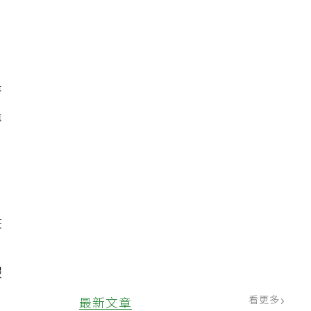
於
」
著
罹
床
報
看更多
最新文章