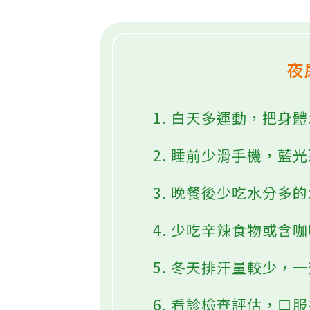
夜
1. 白天多運動，把身
2. 睡前少滑手機，藍
3. 晚餐後少吃水分多
4. 少吃辛辣食物或含
5. 冬天排汗量較少，一