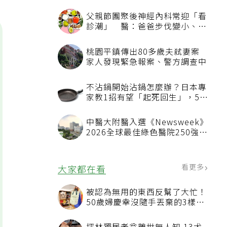
父親節團聚後神經內科常迎「看
診潮」 醫：爸爸步伐變小、站
不起來別只當老化
桃園平鎮傳出80多歲夫弒妻案
家人發現緊急報案、警方調查中
不沾鍋開始沾鍋怎麼辦？日本專
家教1招有望「起死回生」，5情
況該換新
中醫大附醫入選《Newsweek》
2026全球最佳綠色醫院250強
首屆評選即入榜 全台僅兩院獲
選 四葉績效指標居台灣最佳
看更多
大家都在看
被認為無用的東西反幫了大忙！
50歲婦慶幸沒隨手丟棄的3樣物
品