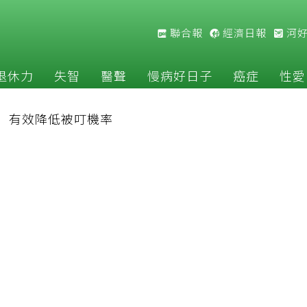
聯合報
經濟日報
河
退休力
失智
醫聲
慢病好日子
癌症
性愛
」有效降低被叮機率