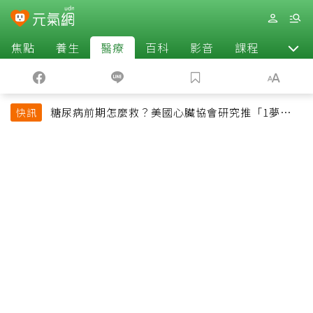
焦點
養生
醫療
百科
影音
課程
退休
糖尿病前期怎麼救？美國心臟協會研究推「1夢幻水
快訊
果組合」 酪梨加它改善血管功能