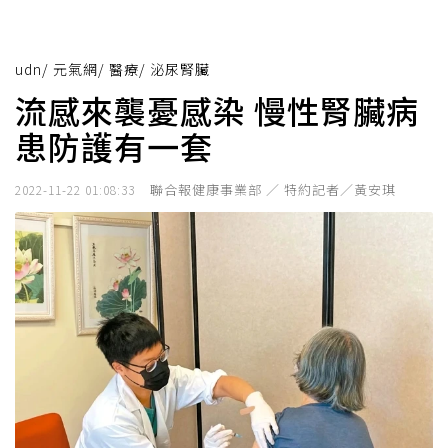
udn
/
元氣網
/
醫療
/
泌尿腎臟
流感來襲憂感染 慢性腎臟病
患防護有一套
聯合報健康事業部 ／ 特約記者／黃安琪
2022-11-22 01:08:33