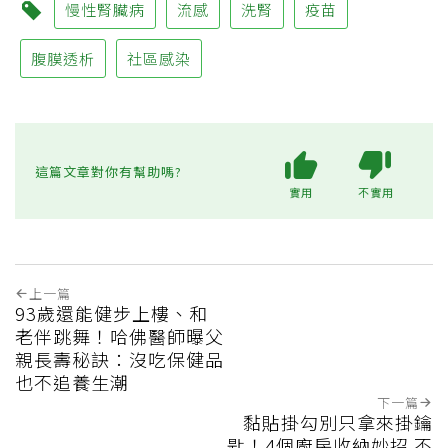
慢性腎臟病
流感
洗腎
疫苗
腹膜透析
社區感染
這篇文章對你有幫助嗎?
實用
不實用
上一篇
93歲還能健步上樓、和
老伴跳舞！哈佛醫師曝父
親長壽秘訣：沒吃保健品
也不追養生潮
下一篇
黏貼掛勾別只拿來掛鑰
匙！4個廚房收納妙招 不