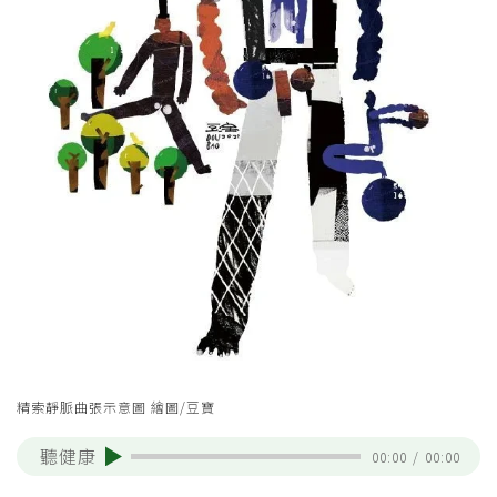
精索靜脈曲張示意圖 繪圖/豆寶
聽健康
00:00
/
00:00