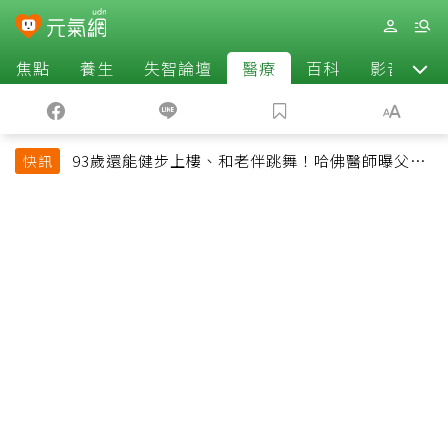
焦點
養生
失智論壇
醫療
百科
影音
93歲還能健步上樓、和老伴跳舞！哈佛醫師曝父親
快訊
長壽秘訣：沒吃保健品也不追養生潮