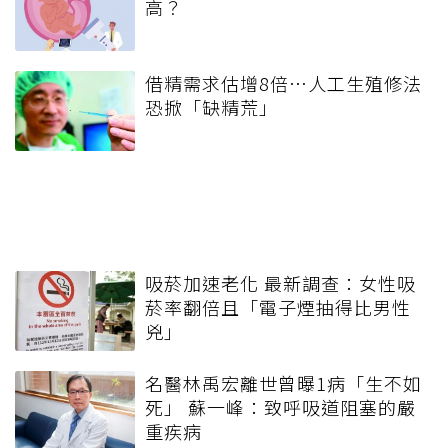
高？
借精需求估增8倍…人工生殖修法
恐掀「缺精荒」
吸菸加速老化 最新調查：女性吸
菸率翻倍且「電子煙抽得比男性
兇」
名醫林禹宏離世曾曝1病「生不如
死」 蘇一峰：致呼吸道阻塞的嚴
重疾病