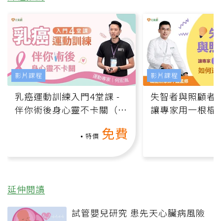
影片課程
影片課程
乳癌運動訓練入門4堂課 -
失智者與照顧者
伴你術後身心靈不卡關（線
讓專家用一根棍
上影音課）
何逆轉退化大腦
免費
課）
特價
延伸閱讀
試管嬰兒研究 患先天心臟病風險