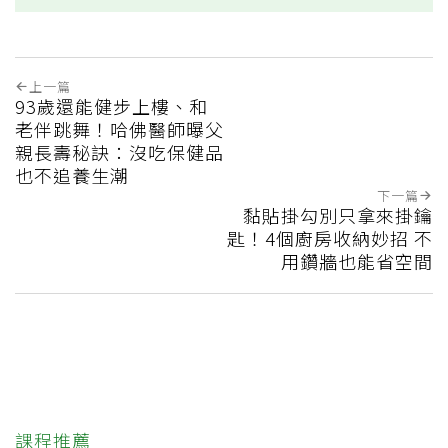
上一篇
93歲還能健步上樓、和
老伴跳舞！哈佛醫師曝父
親長壽秘訣：沒吃保健品
也不追養生潮
下一篇
黏貼掛勾別只拿來掛鑰
匙！4個廚房收納妙招 不
用鑽牆也能省空間
課程推薦