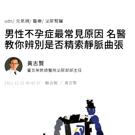
udn
/
元氣網
/
醫療
/
泌尿腎臟
男性不孕症最常見原因 名醫
教你辨別是否精索靜脈曲張
黃志賢
臺北榮民總醫院泌尿部部主任
聯合報 ／ 黃志賢
2021-12-12 09:45:07