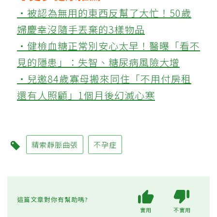
‧被認為無用的東西反幫了大忙！50歲
婦慶幸沒隨手丟棄的3樣物品
‧健檢血糖正常別安心太早！醫曝「看不
見的隱患」：失智、糖尿病風險大增
‧兒邀84歲寡母搬來同住「不用付房租
還有人照顧」1個月後幻滅心寒
精索靜脈曲張
不孕症
這篇文章對你有幫助嗎?
實用
不實用