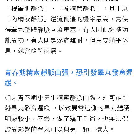
「提睪肌靜脈」、「輸精管靜脈」，其中以
「內精索靜脈」逆流倒灌的機率最高，常使
得睪丸整體靜脈回流壅塞，有人因此造精功
能受損，有人則是疼痛難耐，但只要躺平休
息，就會緩解疼痛。
青春期精索靜脈曲張，恐引發睪丸發育遲
緩。
如果青春期小男生精索靜脈曲張，則可能引
發睪丸發育遲緩 ，以致異常這側的睪丸體積
明顯較小，不過，做了矯正手術，也無法保
證受影響的睪丸可以與另一顆一樣大。