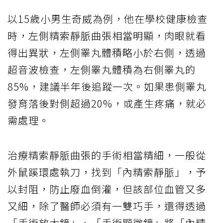
以15歲小男生奇威為例，他在學校健康檢查
時，左側精索靜脈曲張相當明顯，肉眼就看
得出異狀，左側睪丸體積略小於右側，透過
超音波檢查，左側睪丸體積為右側睪丸的
85%，建議半年後追蹤一次。如果患側睪丸
發育落後對側超過20%，或產生疼痛，就必
需處理。
治療精索靜脈曲張的手術相當精細，一般從
外鼠蹊環處執刀，找到「內精索靜脈」，予
以封阻，防止廢血倒灌，但該部位血管又多
又細，除了醫師必須有一雙巧手，還得透過
「手術放大鏡」、「手術顯微鏡」將「內精