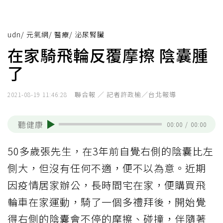
udn
/
元氣網
/
醫療
/
泌尿腎臟
在家騎飛輪反覆摩擦 陰囊腫
了
聯合報 ／ 記者許政榆／台北報導
2021-08-19 11:46:28
聽健康
00:00
/
00:00
50多歲張先生，在3年前自覺右側的陰囊比左
側大，但沒有任何不適，便不以為意。近期
因疫情居家辦公，長時間宅在家，便購買飛
輪車在家運動，騎了一個多禮拜後，開始覺
得右側的陰囊會不停的摩擦、碰撞，伴隨著