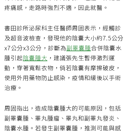
疼痛感，走路時強烈不適，因此就醫。
書田診所泌尿科主任醫師周固表示，經觸診
及超音波檢查，發現他的陰囊大小約7.5公分
x7公分x3公分，診斷為
副睪囊腫
合併陰囊水
腫引起
陰囊腫大
，建議張先生暫停激烈運
動，穿著寬鬆衣物，倘若陰囊有摩擦破皮，
使用外用藥物防止感染，疫情和緩後以手術
治療。
周固指出，造成陰囊腫大的可能原因，包括
副睪囊腫、睪丸腫瘤、睪丸和副睪丸發炎、
陰囊水腫。若發生副睪囊腫，推測可能與感