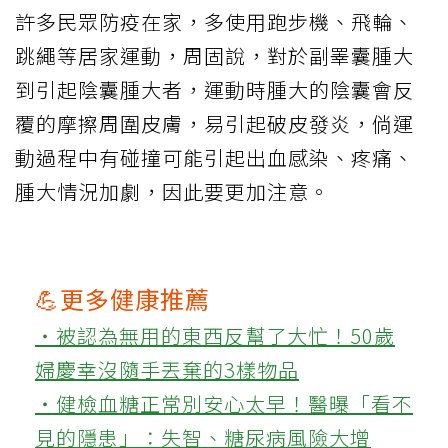
許多民眾防疫在家，多使用跑步機、飛輪、
跳繩等居家運動，周固說，對於副睪囊腫大
到引起陰囊腫大者，運動時腫大的陰囊會反
覆的摩擦周圍皮膚，易引起破皮發炎，倘運
動過程中有碰撞可能引起出血感染、疼痛、
腫大情況加劇，因此要更加注意。
💪更多健康推薦
‧被認為無用的東西反幫了大忙！50歲
婦慶幸沒隨手丟棄的3樣物品
‧健檢血糖正常別安心太早！醫曝「看不
見的隱患」：失智、糖尿病風險大增