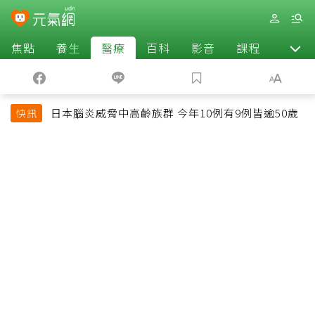
焦點
養生
醫療
百科
影音
課程
退休
日本腦炎威脅中高齡族群 今年10例有9例皆逾50歲
快訊