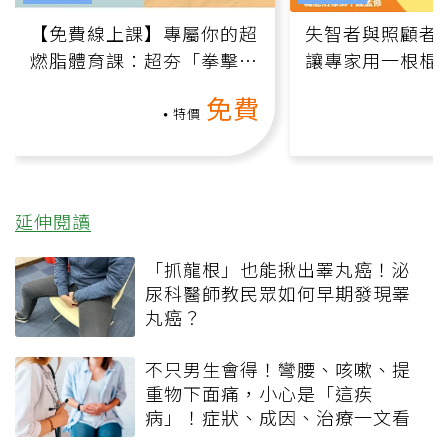
【免費線上課】專屬你的超
失智者與照顧者
燃脂體育課：超夯「拳擊有
讓專家用一根棍
氧」高壓族在家釋放壓力無
何逆轉退化大腦
免費
負擔
課）
特價
延伸閱讀
「抓龍根」也能揪出睪丸癌！泌
尿科醫師教民眾如何早期發現睪
丸癌？
不只男生會得！彎腰、咳嗽、提
重物下面痛，小心是「這疾
病」！症狀、成因、治療一文看