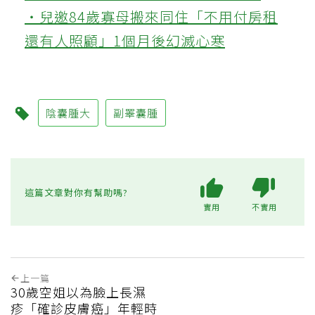
‧兒邀84歲寡母搬來同住「不用付房租
還有人照顧」1個月後幻滅心寒
陰囊腫大
副睪囊腫
這篇文章對你有幫助嗎?
實用
不實用
上一篇
30歲空姐以為臉上長濕
疹「確診皮膚癌」年輕時