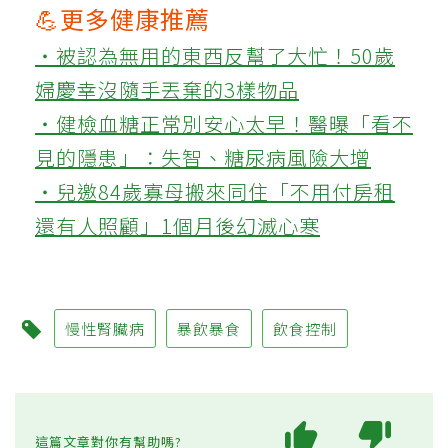
💪更多健康推薦
‧被認為無用的東西反幫了大忙！50歲
婦慶幸沒隨手丟棄的3樣物品
‧健檢血糖正常別安心太早！醫曝「看不
見的隱患」：失智、糖尿病風險大增
‧兒邀84歲寡母搬來同住「不用付房租
還有人照顧」1個月後幻滅心寒
慢性腎臟病
暴飲暴食
飲食控制
這篇文章對你有幫助嗎?