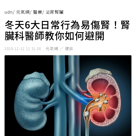
udn
/
元氣網
/
醫療
/
泌尿腎臟
冬天6大日常行為易傷腎！腎
臟科醫師教你如何避開
元氣網 ／ 健談
2020-12-12 11:31:00