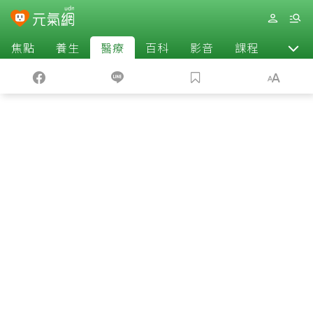
焦點
養生
醫療
百科
影音
課程
退休