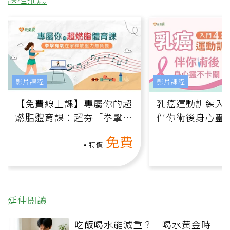
影片課程
影片課程
【免費線上課】專屬你的超
乳癌運動訓練入門
燃脂體育課：超夯「拳擊有
伴你術後身心靈
氧」高壓族在家釋放壓力無
上影音課）
免費
負擔
特價
延伸閱讀
吃飯喝水能減重？「喝水黃金時