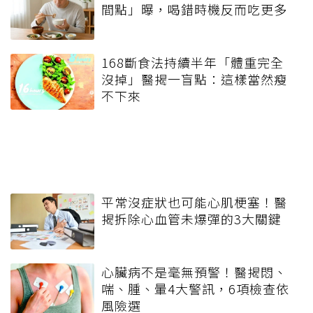
間點」曝，喝錯時機反而吃更多
168斷食法持續半年「體重完全
沒掉」醫揭一盲點：這樣當然瘦
不下來
平常沒症狀也可能心肌梗塞！醫
揭拆除心血管未爆彈的3大關鍵
心臟病不是毫無預警！醫揭悶、
喘、腫、暈4大警訊，6項檢查依
風險選