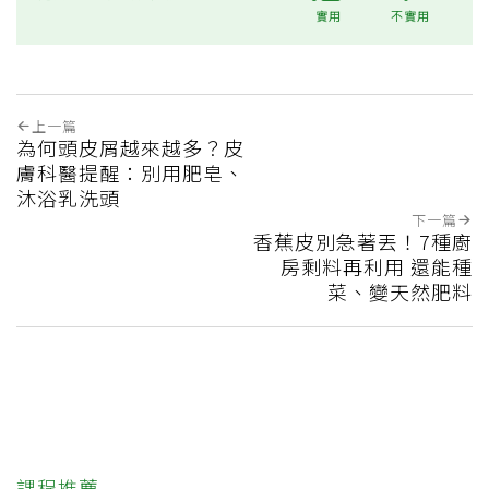
實用
不實用
上一篇
為何頭皮屑越來越多？皮
膚科醫提醒：別用肥皂、
沐浴乳洗頭
下一篇
香蕉皮別急著丟！7種廚
房剩料再利用 還能種
菜、變天然肥料
課程推薦