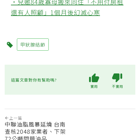
‧兒邀84歲寡母搬來同住「不用付房租
還有人照顧」1個月後幻滅心寒
甲狀腺結節
這篇文章對你有幫助嗎?
實用
不實用
上一篇
中聯油脂風暴延燒 台南
查核2048家業者、下架
72公噸問題油品