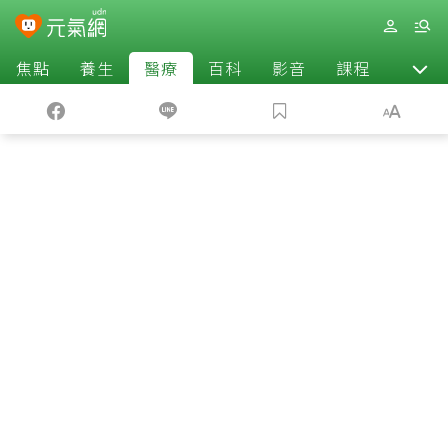
焦點
養生
醫療
百科
影音
課程
退休