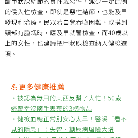
斷甲狀腺結節的良性或惡性，減少一定比例
的侵入性檢查，即使是惡性結節，也能及早
發現和治療。民眾若自覺吞嚥困難、或摸到
頸部有腫塊時，應及早就醫檢查，而40歲以
上的女性，也建議把甲狀腺檢查納入健檢選
項。
💪更多健康推薦
‧被認為無用的東西反幫了大忙！50歲
婦慶幸沒隨手丟棄的3樣物品
‧健檢血糖正常別安心太早！醫曝「看不
見的隱患」：失智、糖尿病風險大增