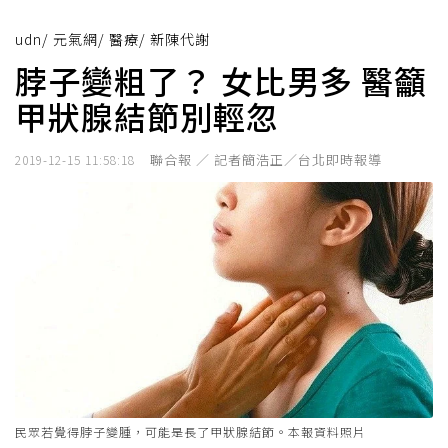
udn
/
元氣網
/
醫療
/
新陳代謝
脖子變粗了？ 女比男多 醫籲
甲狀腺結節別輕忽
聯合報 ／ 記者簡浩正／台北即時報導
2019-12-15 11:58:18
民眾若覺得脖子變腫，可能是長了甲狀腺結節。本報資料照片