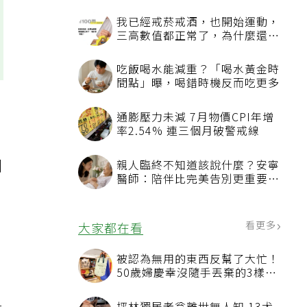
我已經戒菸戒酒，也開始運動，
三高數值都正常了，為什麼還不
能停藥？
吃飯喝水能減重？「喝水黃金時
間點」曝，喝錯時機反而吃更多
通膨壓力未減 7月物價CPI年增
率2.54% 連三個月破警戒線
刺
親人臨終不知道該說什麼？安寧
醫師：陪伴比完美告別更重要，
4句話值得及早說出口
看更多
大家都在看
被認為無用的東西反幫了大忙！
50歲婦慶幸沒隨手丟棄的3樣物
品