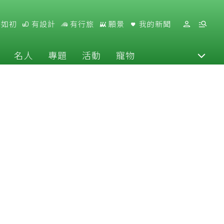
好如初
有設計
有行旅
願景
我的新聞
名人
專題
活動
寵物