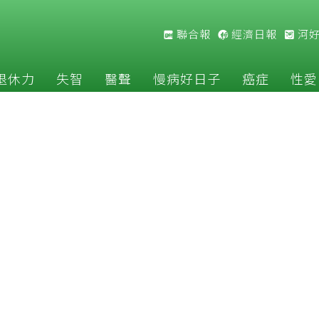
聯合報
經濟日報
河
退休力
失智
醫聲
慢病好日子
癌症
性愛