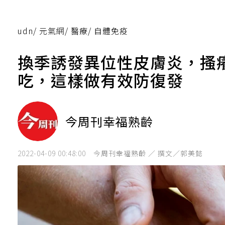
udn
/
元氣網
/
醫療
/
自體免疫
換季誘發異位性皮膚炎，搔
吃，這樣做有效防復發
今周刊幸福熟齡
2022-04-09 00:48:00
今周刊幸福熟齡 ／ 撰文／郭美懿