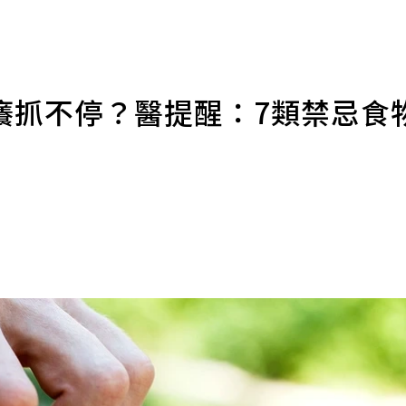
癢抓不停？醫提醒：7類禁忌食