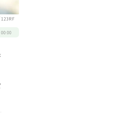
23RF
/
00:00
患
。
實