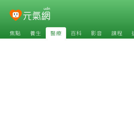
焦點
養生
醫療
百科
影音
課程