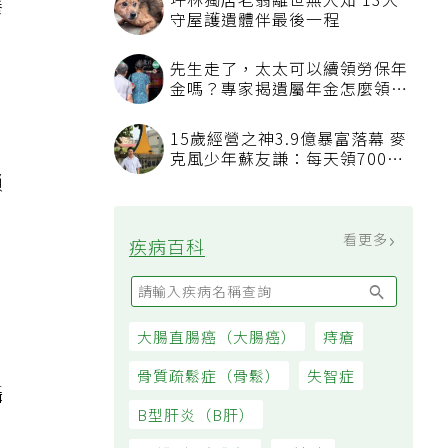
坪林獨居老翁離世無人知 13犬
癢
守屋護遺體伴最後一程
先生走了，太太可以續領勞保年
金嗎？專家揭遺屬年金怎麼領，
看順位還要看資格
15歲經營之神3.9億暴富落幕 麥
克風少年蘇友謙：每天領700元
鎖
過日子
看更多
疾病百科
大腸直腸癌（大腸癌）
痔瘡
骨質疏鬆症（骨鬆）
失智症
攝
B型肝炎（B肝）