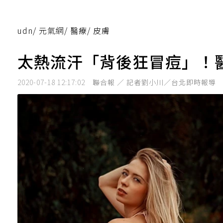
udn
/
元氣網
/
醫療
/
皮膚
太熱流汗「背後狂冒痘」！
2020-07-18 12:17:02
聯合報 ／ 記者劉小川／台北即時報導