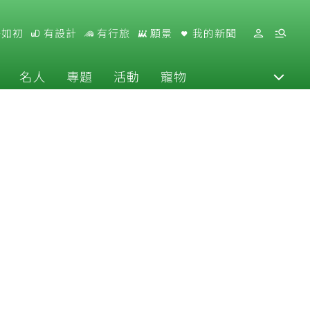
好如初
有設計
有行旅
願景
我的新聞
名人
專題
活動
寵物