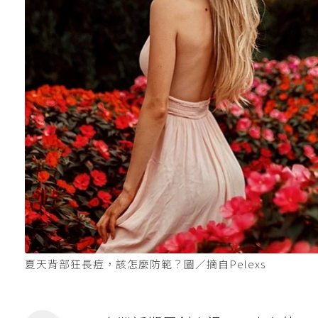
夏天背部狂長痘，該怎麼防範？圖／摘自Pelexs