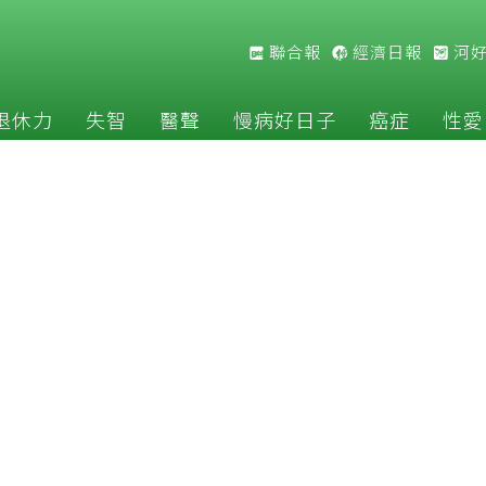
聯合報
經濟日報
河
退休力
失智
醫聲
慢病好日子
癌症
性愛