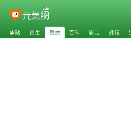
焦點
養生
醫療
百科
影音
課程