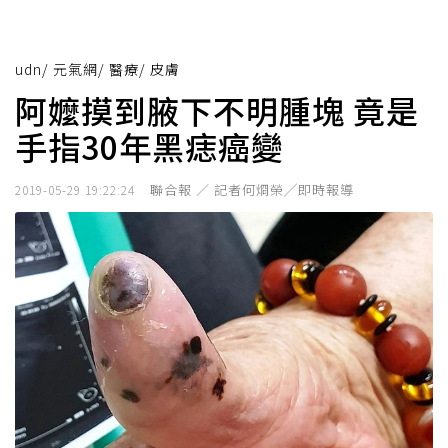
udn
/
元氣網
/
醫療
/
皮膚
阿嬤摸到腋下不明腫塊 竟是
手指30年黑痣癌變
聯合報 ／ 記者何烱榮╱即時報導
2019-05-29 19:22:24