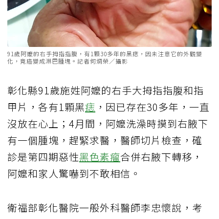
91歲阿嬤的右手拇指指腹，有1顆30多年的黑痣，因未注意它的外觀變
化，竟癌變成淋巴腫塊。記者何烱榮／攝影
彰化縣91歲施姓阿嬤的右手大拇指指腹和指
甲片，各有1顆黑
痣
，因已存在30多年，一直
沒放在心上；4月間，阿嬤洗澡時摸到右腋下
有一個腫塊，趕緊求醫，醫師切片檢查，確
診是第四期惡性
黑色素瘤
合併右腋下轉移，
阿嬤和家人驚嚇到不敢相信。
衛福部彰化醫院一般外科醫師李忠懷說，考