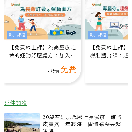
影片課程
影片課程
【免費線上課】為高壓族定
【免費線上課】
做的運動紓壓處方：加入行
燃脂體育課：超
動、增肌、互動元素，0基
氧」高壓族在家
免費
礎也能做！
負擔
特價
延伸閱讀
30歲空姐以為臉上長濕疹「確診
皮膚癌」年輕時一習慣釀惡果超
後悔