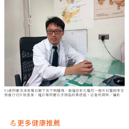
91歲阿嬤洗澡發覺右腋下有不明腫塊，衛福部彰化醫院一般外科醫師李忠
懷進行切片檢查後，確診是阿嬤右手拇指的黑痣癌。記者何烱榮／攝影
💪更多健康推薦