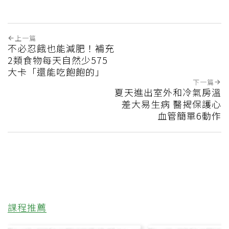
上一篇
不必忍餓也能減肥！補充
2類食物每天自然少575
大卡「還能吃飽飽的」
下一篇
夏天進出室外和冷氣房溫
差大易生病 醫揭保護心
血管簡單6動作
課程推薦