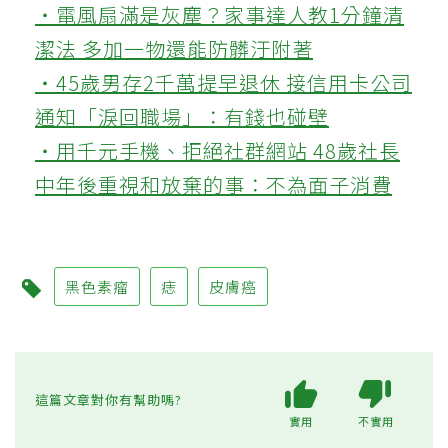
‧電風扇滿是灰塵？家事達人教1分鐘清
潔法 多加一物還能防髒汙附著
‧45歲男存2千萬提早退休 接信用卡公司
通知「淚回職場」：有錢也碰壁
‧用千元手機、拒絕社群網站 48歲社長
中年後重視和放棄的事：不為面子消費
黑色素瘤
痣
皮膚癌
這篇文章對你有幫助嗎?
實用
不實用