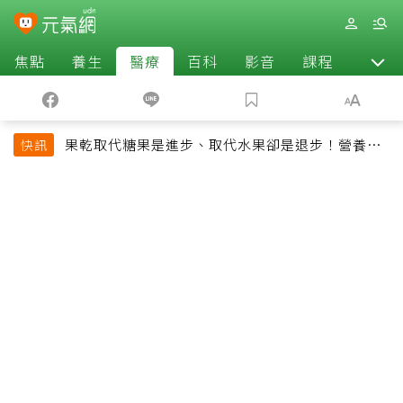
焦點
養生
醫療
百科
影音
課程
退休
果乾取代糖果是進步、取代水果卻是退步！營養師
快訊
揭果乾堅果常見健康陷阱