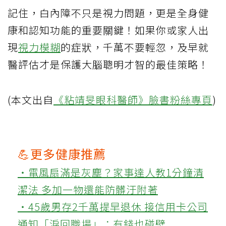
記住，白內障不只是視力問題，更是全身健
康和認知功能的重要關鍵！如果你或家人出
現
視力模糊
的症狀，千萬不要輕忽，及早就
醫評估才是保護大腦聰明才智的最佳策略！
(本文出自
《粘靖旻眼科醫師》臉書粉絲專頁
)
💪更多健康推薦
‧電風扇滿是灰塵？家事達人教1分鐘清
潔法 多加一物還能防髒汙附著
‧45歲男存2千萬提早退休 接信用卡公司
通知「淚回職場」：有錢也碰壁