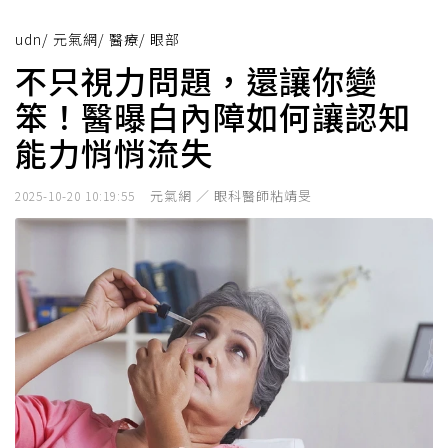
udn
/
元氣網
/
醫療
/
眼部
不只視力問題，還讓你變
笨！醫曝白內障如何讓認知
能力悄悄流失
元氣網 ／ 眼科醫師粘靖旻
2025-10-20 10:19:55