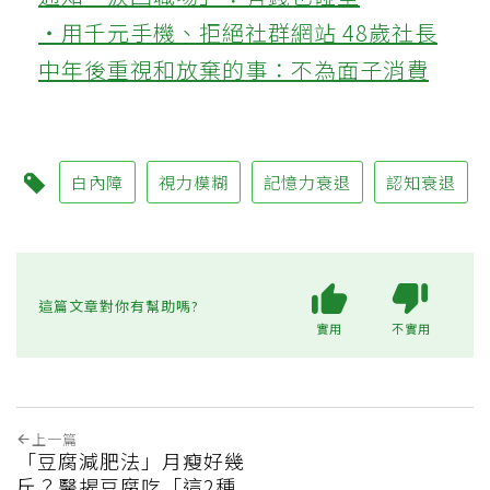
‧用千元手機、拒絕社群網站 48歲社長
中年後重視和放棄的事：不為面子消費
白內障
視力模糊
記憶力衰退
認知衰退
這篇文章對你有幫助嗎?
實用
不實用
上一篇
「豆腐減肥法」月瘦好幾
斤？醫揭豆腐吃「這2種