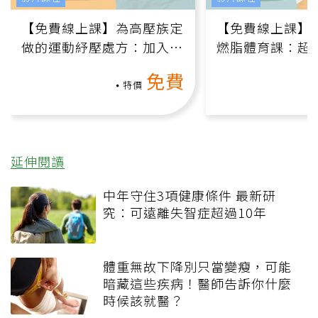
【免費線上課】為高壓族定
【免費線上課】
做的運動紓壓處方：加入行
燃脂體育課：超
動、增肌、互動元素，0基
氧」高壓族在家
免費
礎也能做！
負擔
特價
延伸閱讀
中年守住3項健康條件 最新研
究：可遠離失智症超過10年
體重無故下降別只當變瘦，可能
暗藏這些疾病！醫師告訴你什麼
時候該就醫？