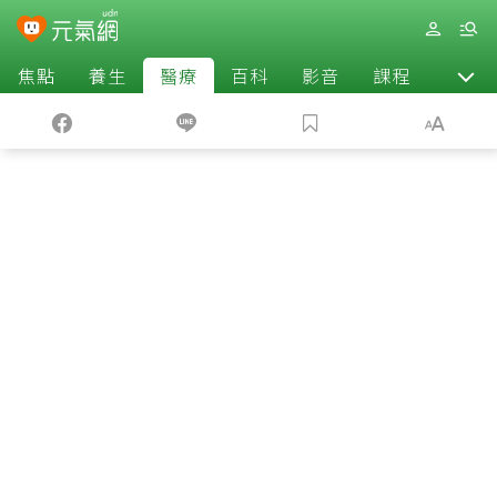
焦點
養生
醫療
百科
影音
課程
退休