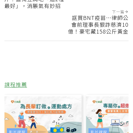
最好」，消脹氣有妙招
下一篇
誆買BNT疫苗…律師公
會前理事長狠詐慈濟10
億！豪宅藏158公斤黃金
課程推薦
影片課程
影片課程