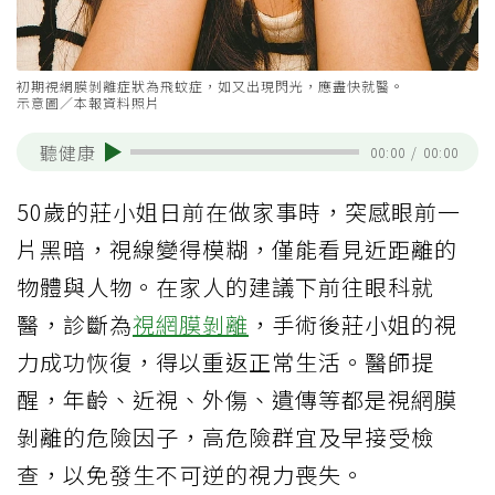
初期視網膜剝離症狀為飛蚊症，如又出現閃光，應盡快就醫。
示意圖／本報資料照片
聽健康
00:00
/
00:00
50歲的莊小姐日前在做家事時，突感眼前一
片黑暗，視線變得模糊，僅能看見近距離的
物體與人物。在家人的建議下前往眼科就
醫，診斷為
視網膜剝離
，手術後莊小姐的視
力成功恢復，得以重返正常生活。醫師提
醒，年齡、近視、外傷、遺傳等都是視網膜
剝離的危險因子，高危險群宜及早接受檢
查，以免發生不可逆的視力喪失。