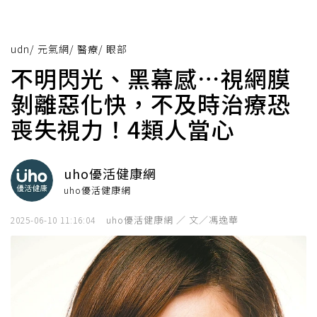
udn
/
元氣網
/
醫療
/
眼部
不明閃光、黑幕感⋯視網膜
剝離惡化快，不及時治療恐
喪失視力！4類人當心
uho優活健康網
uho優活健康網
uho優活健康網 ／ 文／馮逸華
2025-06-10 11:16:04