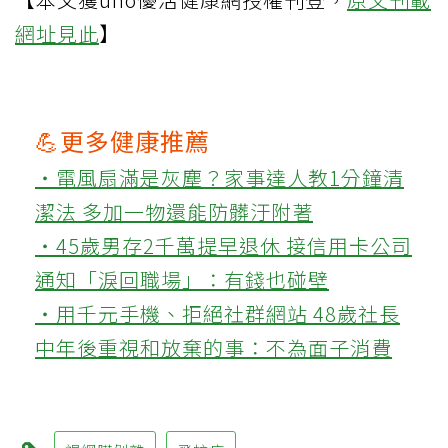
網址見此
】
💪更多健康推薦
‧電風扇滿是灰塵？家事達人教1分鐘清
潔法 多加一物還能防髒汙附著
‧45歲男存2千萬提早退休 接信用卡公司
通知「淚回職場」：有錢也碰壁
‧用千元手機、拒絕社群網站 48歲社長
中年後重視和放棄的事：不為面子消費