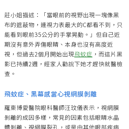
莊小姐描述：「當眼前的視野出現一塊像黑
布的遮蔽物，連視力表最大的C都看不到，只
能看到眼前35公分的手掌晃動。」但自己近
期沒有意外弄傷眼睛、本身也沒有高度近
視，但過去2個月開始出現
飛蚊症
，而這片黑
影已持續2週，經家人勸說下她才趕快就醫檢
查。
飛蚊症、黑幕感當心視網膜剝離
羅東博愛醫院眼科醫師汪玟儀表示，視網膜
剝離的成因多樣，常見的因素包括眼睛水晶
體剝離、視網膜裂孔，或是由其他眼部疾病