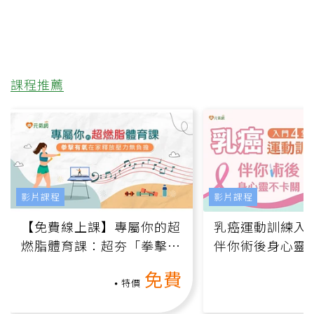
課程推薦
影片課程
影片課程
【免費線上課】專屬你的超
乳癌運動訓練入門
燃脂體育課：超夯「拳擊有
伴你術後身心靈
氧」高壓族在家釋放壓力無
上影音課）
免費
負擔
特價