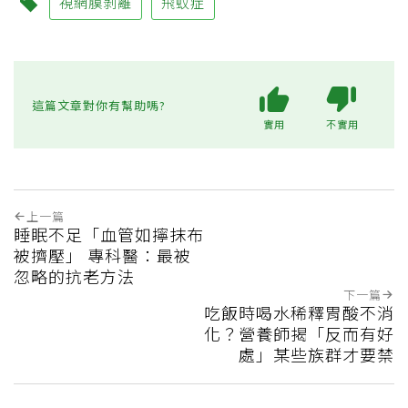
視網膜剝離
飛蚊症
這篇文章對你有幫助嗎?
實用
不實用
上一篇
睡眠不足「血管如擰抹布
被擠壓」 專科醫：最被
忽略的抗老方法
下一篇
吃飯時喝水稀釋胃酸不消
化？營養師揭「反而有好
處」某些族群才要禁