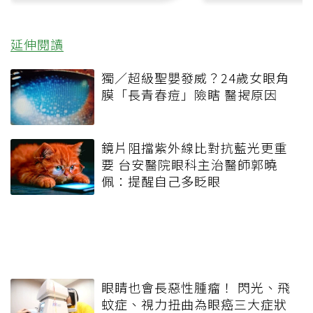
延伸閱讀
獨／超級聖嬰發威？24歲女眼角
膜「長青春痘」險瞎 醫揭原因
鏡片阻擋紫外線比對抗藍光更重
要 台安醫院眼科主治醫師郭曉
佩：提醒自己多眨眼
眼睛也會長惡性腫瘤！ 閃光、飛
蚊症、視力扭曲為眼癌三大症狀