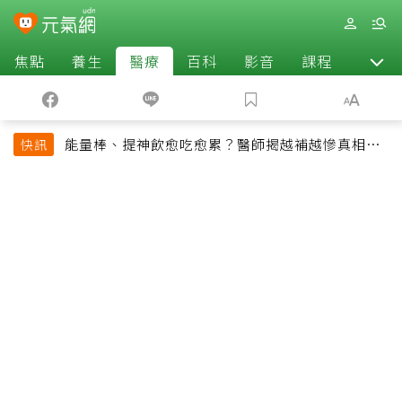
焦點
養生
醫療
百科
影音
課程
退休
能量棒、提神飲愈吃愈累？醫師揭越補越慘真相：
快訊
恐欠下疲勞債