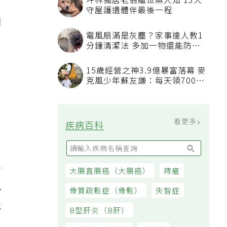
坪林獨居老翁離世無人知 13犬
守屋護遺體伴最後一程
用
電風扇滿是灰塵？家事達人教1
分鐘清潔法 多加一物還能防髒
汙附著
15歲經營之神3.9億暴富落幕 麥
克風少年蘇友謙：每天領700元
過日子
看更多
疾病百科
形
了
大腸直腸癌（大腸癌）
痔瘡
多
骨質疏鬆症（骨鬆）
失智症
專
B型肝炎（B肝）