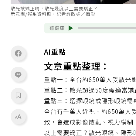
散光該矯正嗎？散光幾度以上需要矯正？
示意圖/報系資料照，記者許政榆／攝影
聽健康
AI重點
文章重點整理：
重點一：
全台約650萬人受散光
重點二：
散光超過50度需適當矯
重點三：
選擇眼鏡或隱形眼鏡需
全台有千萬人近視、約650萬
致，會造成影像散亂、
視力模糊
以上需要矯正？散光眼鏡、
隱形