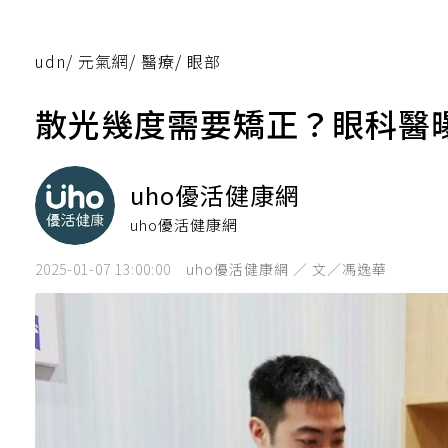
udn
/
元氣網
/
醫療
/
眼部
散光幾度需要矯正？眼科醫
uho優活健康網
uho優活健康網
2025-01-07 13:00:00
uho優活健康網 ／ 文／馮逸華