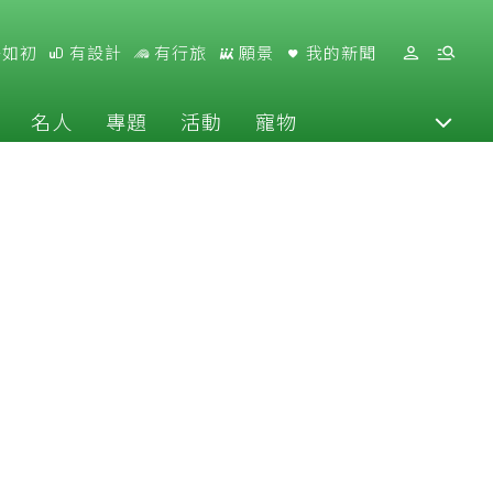
好如初
有設計
有行旅
願景
我的新聞
名人
專題
活動
寵物