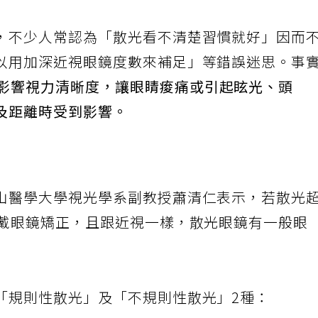
，不少人常認為「散光看不清楚習慣就好」因而
以用加深近視眼鏡度數來補足」等錯誤迷思。事
始影響視力清晰度，讓眼睛痠痛或引起眩光、頭
及距離時受到影響。
山醫學大學視光學系副教授蕭清仁表示，若散光
配戴眼鏡矯正，且跟近視一樣，散光眼鏡有一般眼
「規則性散光」及「不規則性散光」2種：