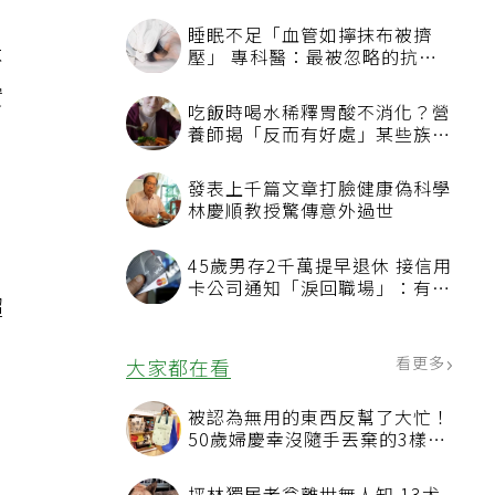
睡眠不足「血管如擰抹布被擠
不
壓」 專科醫：最被忽略的抗老
方法
實
吃飯時喝水稀釋胃酸不消化？營
養師揭「反而有好處」某些族群
才要禁
發表上千篇文章打臉健康偽科學
林慶順教授驚傳意外過世
45歲男存2千萬提早退休 接信用
卡公司通知「淚回職場」：有錢
超
也碰壁
看更多
大家都在看
被認為無用的東西反幫了大忙！
50歲婦慶幸沒隨手丟棄的3樣物
品