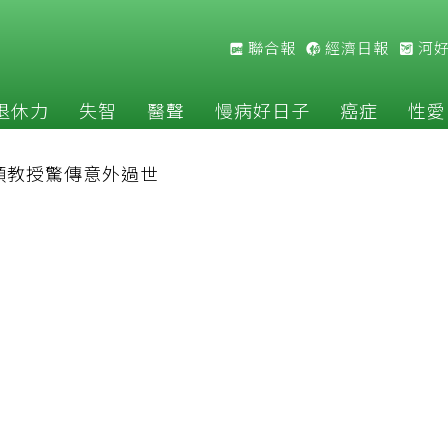
聯合報
經濟日報
河
退休力
失智
醫聲
慢病好日子
癌症
性愛
順教授驚傳意外過世